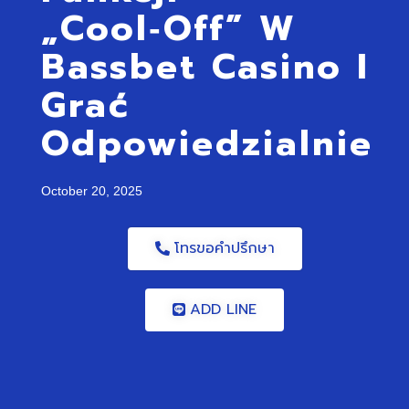
„Cool‑Off” W
Bassbet Casino I
Grać
Odpowiedzialnie
October 20, 2025
โทรขอคำปรึกษา
ADD LINE