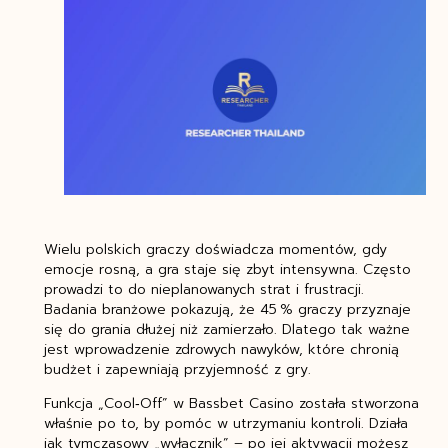
Wielu polskich graczy doświadcza momentów, gdy
emocje rosną, a gra staje się zbyt intensywna. Często
prowadzi to do nieplanowanych strat i frustracji.
Badania branżowe pokazują, że 45 % graczy przyznaje
się do grania dłużej niż zamierzało. Dlatego tak ważne
jest wprowadzenie zdrowych nawyków, które chronią
budżet i zapewniają przyjemność z gry.
Funkcja „Cool‑Off” w Bassbet Casino została stworzona
właśnie po to, by pomóc w utrzymaniu kontroli. Działa
jak tymczasowy „wyłącznik” – po jej aktywacji możesz