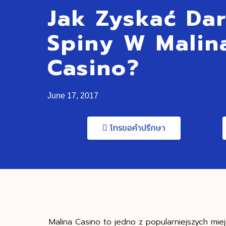
Jak Zyskać D
Spiny W Malin
Casino?
June 17, 2017
โทรขอคำปรึกษา
Malina Casino to jedno z popularniejszych mie