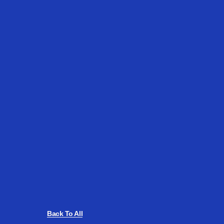
Back To All