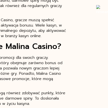
Casino, darmowe spiny mogą być
ak również dla regularnych graczy
Casino, gracze muszą spełnić
 i aktywacja bonusu. Wiele kasyn, w
nimalnego depozytu, aby aktywować
w branży kasyn online.
e Malina Casino?
promocji dla swoich graczy.
y, który obejmuje zarówno bonus od
ja pozwala nowym graczom lepiej
różne gry. Ponadto, Malina Casino
 czasowe promocje, które mogą
ogą również zdobywać punkty, które
we darmowe spiny. To doskonała
 w życiu kasyna.