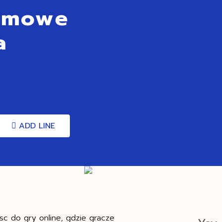
armowe
a
ADD LINE
jsc do gry online, gdzie gracze