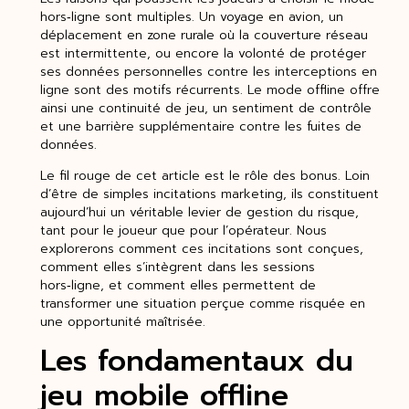
hors‑ligne sont multiples. Un voyage en avion, un
déplacement en zone rurale où la couverture réseau
est intermittente, ou encore la volonté de protéger
ses données personnelles contre les interceptions en
ligne sont des motifs récurrents. Le mode offline offre
ainsi une continuité de jeu, un sentiment de contrôle
et une barrière supplémentaire contre les fuites de
données.
Le fil rouge de cet article est le rôle des bonus. Loin
d’être de simples incitations marketing, ils constituent
aujourd’hui un véritable levier de gestion du risque,
tant pour le joueur que pour l’opérateur. Nous
explorerons comment ces incitations sont conçues,
comment elles s’intègrent dans les sessions
hors‑ligne, et comment elles permettent de
transformer une situation perçue comme risquée en
une opportunité maîtrisée.
Les fondamentaux du
jeu mobile offline