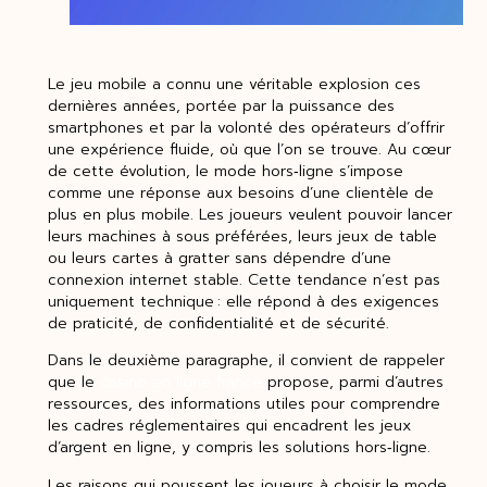
Le jeu mobile a connu une véritable explosion ces
dernières années, portée par la puissance des
smartphones et par la volonté des opérateurs d’offrir
une expérience fluide, où que l’on se trouve. Au cœur
de cette évolution, le mode hors‑ligne s’impose
comme une réponse aux besoins d’une clientèle de
plus en plus mobile. Les joueurs veulent pouvoir lancer
leurs machines à sous préférées, leurs jeux de table
ou leurs cartes à gratter sans dépendre d’une
connexion internet stable. Cette tendance n’est pas
uniquement technique : elle répond à des exigences
de praticité, de confidentialité et de sécurité.
Dans le deuxième paragraphe, il convient de rappeler
que le
casino en ligne france
propose, parmi d’autres
ressources, des informations utiles pour comprendre
les cadres réglementaires qui encadrent les jeux
d’argent en ligne, y compris les solutions hors‑ligne.
Les raisons qui poussent les joueurs à choisir le mode