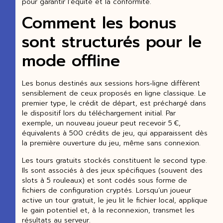
pour garantir l’équité et la conformité.
Comment les bonus
sont structurés pour le
mode offline
Les bonus destinés aux sessions hors‑ligne diffèrent
sensiblement de ceux proposés en ligne classique. Le
premier type, le crédit de départ, est préchargé dans
le dispositif lors du téléchargement initial. Par
exemple, un nouveau joueur peut recevoir 5 €,
équivalents à 500 crédits de jeu, qui apparaissent dès
la première ouverture du jeu, même sans connexion.
Les tours gratuits stockés constituent le second type.
Ils sont associés à des jeux spécifiques (souvent des
slots à 5 rouleaux) et sont codés sous forme de
fichiers de configuration cryptés. Lorsqu’un joueur
active un tour gratuit, le jeu lit le fichier local, applique
le gain potentiel et, à la reconnexion, transmet les
résultats au serveur.