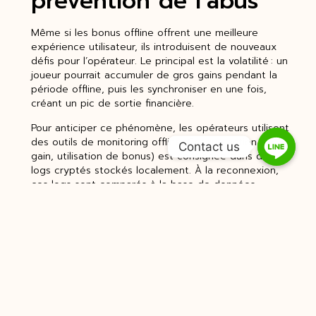
prévention de l’abus
Même si les bonus offline offrent une meilleure
expérience utilisateur, ils introduisent de nouveaux
défis pour l’opérateur. Le principal est la volatilité : un
joueur pourrait accumuler de gros gains pendant la
période offline, puis les synchroniser en une fois,
créant un pic de sortie financière.
Pour anticiper ce phénomène, les opérateurs utilisent
des outils de monitoring offline. Chaque action (mise,
Contact us
gain, utilisation de bonus) est consignée dans des
logs cryptés stockés localement. À la reconnexion,
ces logs sont comparés à la base de données
centrale grâce à des signatures numériques. Toute
anomalie (par exemple, un gain supérieur à la limite
prévue) déclenche automatiquement une vérification
manuelle.
Les règles de mise et de cash‑out intégrées aux
bonus permettent de lisser la volatilité. Un bonus peut
stipuler que le cash‑out maximal est limité à 50 % du
montant du bonus, ou que les gains doivent être