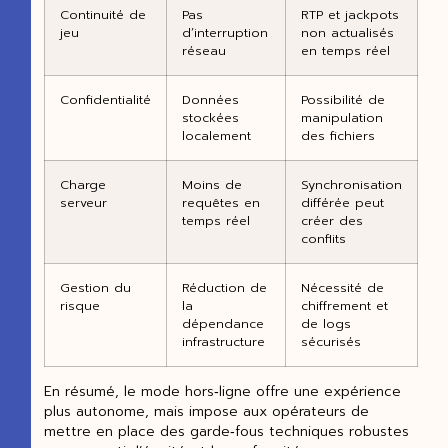
Continuité de
Pas
RTP et jackpots
jeu
d’interruption
non actualisés
réseau
en temps réel
Confidentialité
Données
Possibilité de
stockées
manipulation
localement
des fichiers
Charge
Moins de
Synchronisation
serveur
requêtes en
différée peut
temps réel
créer des
conflits
Gestion du
Réduction de
Nécessité de
risque
la
chiffrement et
dépendance
de logs
infrastructure
sécurisés
En résumé, le mode hors‑ligne offre une expérience
plus autonome, mais impose aux opérateurs de
mettre en place des garde‑fous techniques robustes