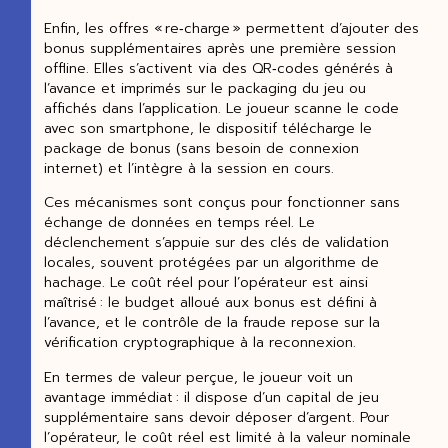
Enfin, les offres « re‑charge » permettent d’ajouter des
bonus supplémentaires après une première session
offline. Elles s’activent via des QR‑codes générés à
l’avance et imprimés sur le packaging du jeu ou
affichés dans l’application. Le joueur scanne le code
avec son smartphone, le dispositif télécharge le
package de bonus (sans besoin de connexion
internet) et l’intègre à la session en cours.
Ces mécanismes sont conçus pour fonctionner sans
échange de données en temps réel. Le
déclenchement s’appuie sur des clés de validation
locales, souvent protégées par un algorithme de
hachage. Le coût réel pour l’opérateur est ainsi
maîtrisé : le budget alloué aux bonus est défini à
l’avance, et le contrôle de la fraude repose sur la
vérification cryptographique à la reconnexion.
En termes de valeur perçue, le joueur voit un
avantage immédiat : il dispose d’un capital de jeu
supplémentaire sans devoir déposer d’argent. Pour
l’opérateur, le coût réel est limité à la valeur nominale