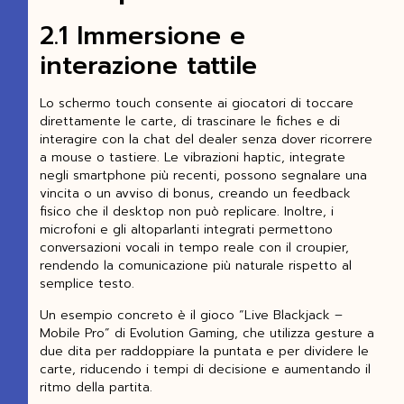
2.1 Immersione e
interazione tattile
Lo schermo touch consente ai giocatori di toccare
direttamente le carte, di trascinare le fiches e di
interagire con la chat del dealer senza dover ricorrere
a mouse o tastiere. Le vibrazioni haptic, integrate
negli smartphone più recenti, possono segnalare una
vincita o un avviso di bonus, creando un feedback
fisico che il desktop non può replicare. Inoltre, i
microfoni e gli altoparlanti integrati permettono
conversazioni vocali in tempo reale con il croupier,
rendendo la comunicazione più naturale rispetto al
semplice testo.
Un esempio concreto è il gioco “Live Blackjack –
Mobile Pro” di Evolution Gaming, che utilizza gesture a
due dita per raddoppiare la puntata e per dividere le
carte, riducendo i tempi di decisione e aumentando il
ritmo della partita.