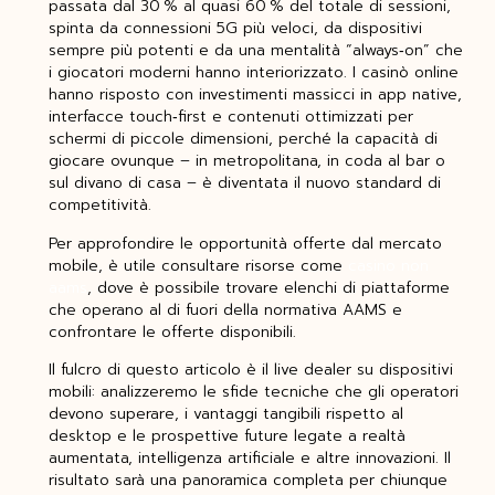
passata dal 30 % al quasi 60 % del totale di sessioni,
spinta da connessioni 5G più veloci, da dispositivi
sempre più potenti e da una mentalità “always‑on” che
i giocatori moderni hanno interiorizzato. I casinò online
hanno risposto con investimenti massicci in app native,
interfacce touch‑first e contenuti ottimizzati per
schermi di piccole dimensioni, perché la capacità di
giocare ovunque – in metropolitana, in coda al bar o
sul divano di casa – è diventata il nuovo standard di
competitività.
Per approfondire le opportunità offerte dal mercato
mobile, è utile consultare risorse come
casino non
aams
, dove è possibile trovare elenchi di piattaforme
che operano al di fuori della normativa AAMS e
confrontare le offerte disponibili.
Il fulcro di questo articolo è il live dealer su dispositivi
mobili: analizzeremo le sfide tecniche che gli operatori
devono superare, i vantaggi tangibili rispetto al
desktop e le prospettive future legate a realtà
aumentata, intelligenza artificiale e altre innovazioni. Il
risultato sarà una panoramica completa per chiunque