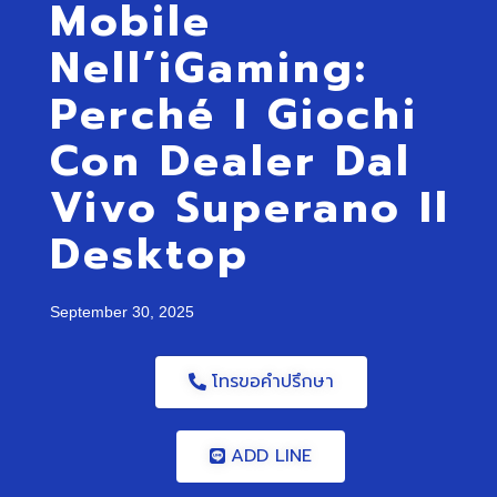
Mobile
Nell’iGaming:
Perché I Giochi
Con Dealer Dal
Vivo Superano Il
Desktop
September 30, 2025
โทรขอคำปรึกษา
ADD LINE