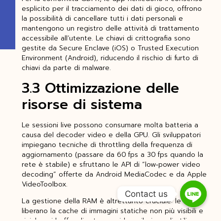
esplicito per il tracciamento dei dati di gioco, offrono
la possibilità di cancellare tutti i dati personali e
mantengono un registro delle attività di trattamento
accessibile all’utente. Le chiavi di crittografia sono
gestite da Secure Enclave (iOS) o Trusted Execution
Environment (Android), riducendo il rischio di furto di
chiavi da parte di malware.
3.3 Ottimizzazione delle
risorse di sistema
Le sessioni live possono consumare molta batteria a
causa del decoder video e della GPU. Gli sviluppatori
impiegano tecniche di throttling della frequenza di
aggiornamento (passare da 60 fps a 30 fps quando la
rete è stabile) e sfruttano le API di “low‑power video
decoding” offerte da Android MediaCodec e da Apple
VideoToolbox.
Contact us
La gestione della RAM è altrettanto cruciale: le app
liberano la cache di immagini statiche non più visibili e
riciclano i buffer di rete per ridurre il picco di utilizzo.