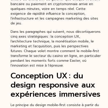
bancaire ou paiement en cryptomonnaie arrive en
quelques minutes, voire en temps réel. Cette
exigence de rapidité influence la conception,
l’infrastructure et les campagnes marketing des sites
de jeu.
Dans les paragraphes qui suivent, nous décortiquerons
cinq axes stratégiques : la conception UX,
l’architecture technique, la monétisation mobile, le
marketing et l’acquisition, puis les perspectives
futures. Chaque volet montre comment le mobile‑first
transforme le secteur du casino en ligne, en particulier
pendant les moments forts comme Easter, où
l’innovation est mise à l’épreuve.
Conception UX : du
design responsive aux
expériences immersives
Le principe du design mobile‑first consiste à partir du