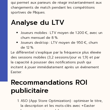
qui permet aux parieurs de réagir instantanément aux
changements de match pendant les compétitions
sportives de Pâques.
Analyse du LTV
Joueurs mobiles : LTV moyen de 1 200 €, avec un
churn mensuel de 8 %.
Joueurs desktop : LTV moyen de 950 €, churn
de 12 %.
Le différentiel s’explique par la fréquence plus élevée
des sessions mobiles (3,2 sessions/jour vs 1,9) et par
la capacité à pousser des notifications push qui
incitent à jouer immédiatement après un événement
Easter.
Recommandations ROI
publicitaire
ASO (App Store Optimization) : optimiser le titre,
la description et les mots‑clés avec « Easter