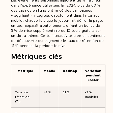
Les événements saisonniers injectent de la fraîcheur
dans l’expérience utilisateur. En 2024, plus de 60 %
des casinos en ligne ont lancé des campagnes
« egg‑hunt » intégrées directement dans l’interface
mobile : chaque fois que le joueur fait défiler la page,
un œuf apparaît aléatoirement, offrant un bonus de
5 % de mise supplémentaire ou 10 tours gratuits sur
un slot à thème. Cette interactivité crée un sentiment
de découverte qui augmente le taux de rétention de
15 % pendant la période festive.
Métriques clés
Métrique
Mobile
Desktop
Variation
pendant
Easter
Taux de
42 %
31 %
+9 %
rétention
(mobile)
(7 j)