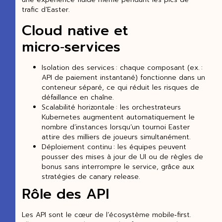
trafic d’Easter.
Cloud native et
micro‑services
Isolation des services : chaque composant (ex. :
API de paiement instantané) fonctionne dans un
conteneur séparé, ce qui réduit les risques de
défaillance en chaîne.
Scalabilité horizontale : les orchestrateurs
Kubernetes augmentent automatiquement le
nombre d’instances lorsqu’un tournoi Easter
attire des milliers de joueurs simultanément.
Déploiement continu : les équipes peuvent
pousser des mises à jour de UI ou de règles de
bonus sans interrompre le service, grâce aux
stratégies de canary release.
Rôle des API
Les API sont le cœur de l’écosystème mobile‑first.