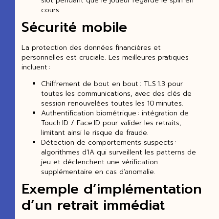
slot pendant que le joueur regarde le spin en
cours.
Sécurité mobile
La protection des données financières et
personnelles est cruciale. Les meilleures pratiques
incluent :
Chiffrement de bout en bout : TLS 1.3 pour
toutes les communications, avec des clés de
session renouvelées toutes les 10 minutes.
Authentification biométrique : intégration de
Touch ID / Face ID pour valider les retraits,
limitant ainsi le risque de fraude.
Détection de comportements suspects :
algorithmes d’IA qui surveillent les patterns de
jeu et déclenchent une vérification
supplémentaire en cas d’anomalie.
Exemple d’implémentation
d’un retrait immédiat