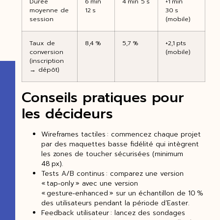
Durée
6 min
4 min 5 s
+1 min
moyenne de
12 s
30 s
session
(mobile)
Taux de
8,4 %
5,7 %
+2,1 pts
conversion
(mobile)
(inscription
→ dépôt)
Conseils pratiques pour
les décideurs
Wireframes tactiles : commencez chaque projet
par des maquettes basse fidélité qui intègrent
les zones de toucher sécurisées (minimum
48 px).
Tests A/B continus : comparez une version
« tap‑only » avec une version
« gesture‑enhanced » sur un échantillon de 10 %
des utilisateurs pendant la période d’Easter.
Feedback utilisateur : lancez des sondages