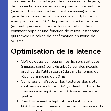
Elles permettent d’intégrer des fournisseurs de jeux,
de connecter des systèmes de paiement instantané
(virement bancaire, cartes, cryptomonnaie) et de
gérer le KYC directement depuis le smartphone. Un
exemple concret : l’API de paiement de Gameluster
(en tant que ressource de documentation) décrit
comment appeler une fonction de retrait instantané
qui renvoie un token de confirmation en moins de
500 ms.
Optimisation de la latence
CDN et edge computing : les fichiers statiques
(images, sons) sont distribués sur des nœuds
proches de l’utilisateur, réduisant le temps de
réponse à moins de 50 ms.
Compression d’assets : les textures des slots
sont servies en format AVIF, offrant un taux de
compression supérieur à 30 % sans perte de
qualité.
Pré‑chargement adaptatif : le client mobile
télécharge en arrière‑plan les prochains reels du