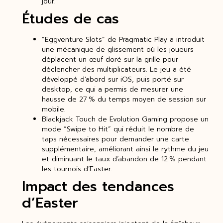
jour.
Études de cas
“Eggventure Slots” de Pragmatic Play a introduit
une mécanique de glissement où les joueurs
déplacent un œuf doré sur la grille pour
déclencher des multiplicateurs. Le jeu a été
développé d’abord sur iOS, puis porté sur
desktop, ce qui a permis de mesurer une
hausse de 27 % du temps moyen de session sur
mobile.
Blackjack Touch de Evolution Gaming propose un
mode “Swipe to Hit” qui réduit le nombre de
taps nécessaires pour demander une carte
supplémentaire, améliorant ainsi le rythme du jeu
et diminuant le taux d’abandon de 12 % pendant
les tournois d’Easter.
Impact des tendances
d’Easter