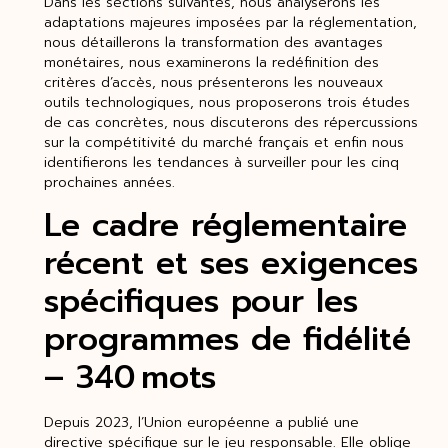
Dans les sections suivantes, nous analyserons les
adaptations majeures imposées par la réglementation,
nous détaillerons la transformation des avantages
monétaires, nous examinerons la redéfinition des
critères d’accès, nous présenterons les nouveaux
outils technologiques, nous proposerons trois études
de cas concrètes, nous discuterons des répercussions
sur la compétitivité du marché français et enfin nous
identifierons les tendances à surveiller pour les cinq
prochaines années.
Le cadre réglementaire
récent et ses exigences
spécifiques pour les
programmes de fidélité
– 340 mots
Depuis 2023, l’Union européenne a publié une
directive spécifique sur le jeu responsable. Elle oblige