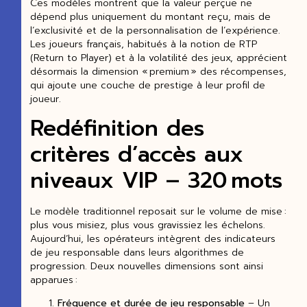
Ces modèles montrent que la valeur perçue ne
dépend plus uniquement du montant reçu, mais de
l’exclusivité et de la personnalisation de l’expérience.
Les joueurs français, habitués à la notion de RTP
(Return to Player) et à la volatilité des jeux, apprécient
désormais la dimension « premium » des récompenses,
qui ajoute une couche de prestige à leur profil de
joueur.
Redéfinition des
critères d’accès aux
niveaux VIP – 320 mots
Le modèle traditionnel reposait sur le volume de mise :
plus vous misiez, plus vous gravissiez les échelons.
Aujourd’hui, les opérateurs intègrent des indicateurs
de jeu responsable dans leurs algorithmes de
progression. Deux nouvelles dimensions sont ainsi
apparues :
Fréquence et durée de jeu responsable
– Un