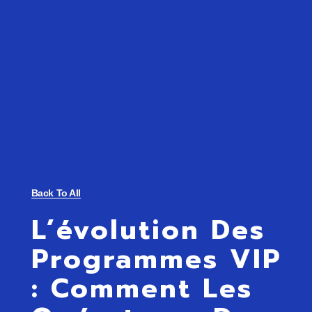
Back To All
L’évolution Des
Programmes VIP
: Comment Les