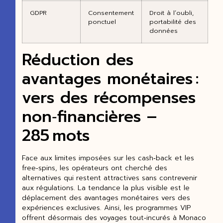
GDPR
Consentement
Droit à l’oubli,
ponctuel
portabilité des
données
Réduction des
avantages monétaires :
vers des récompenses
non‑financières –
285 mots
Face aux limites imposées sur les cash‑back et les
free‑spins, les opérateurs ont cherché des
alternatives qui restent attractives sans contrevenir
aux régulations. La tendance la plus visible est le
déplacement des avantages monétaires vers des
expériences exclusives. Ainsi, les programmes VIP
offrent désormais des voyages tout‑incurés à Monaco