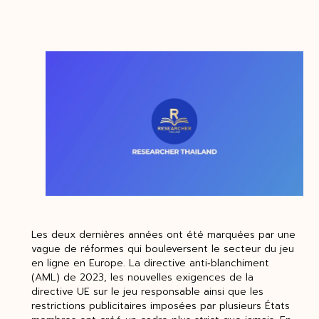
Les deux dernières années ont été marquées par une
vague de réformes qui bouleversent le secteur du jeu
en ligne en Europe. La directive anti‑blanchiment
(AML) de 2023, les nouvelles exigences de la
directive UE sur le jeu responsable ainsi que les
restrictions publicitaires imposées par plusieurs États