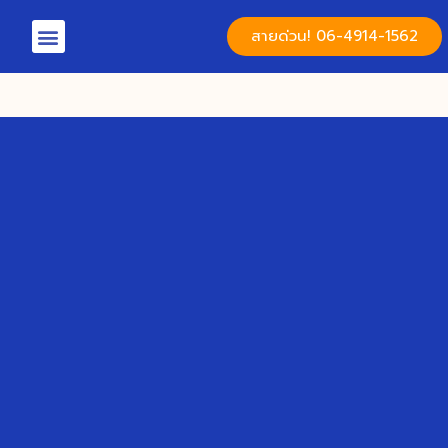
สายด่วน! 06-4914-1562