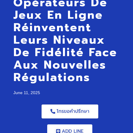
Opérateurs De
Jeux En Ligne
Réinventent
Leurs Niveaux
De Fidélité Face
Aux Nouvelles
Régulations
June 11, 2025
โทรขอคำปรึกษา
ADD LINE