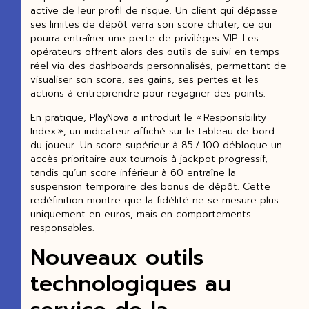
active de leur profil de risque. Un client qui dépasse
ses limites de dépôt verra son score chuter, ce qui
pourra entraîner une perte de privilèges VIP. Les
opérateurs offrent alors des outils de suivi en temps
réel via des dashboards personnalisés, permettant de
visualiser son score, ses gains, ses pertes et les
actions à entreprendre pour regagner des points.
En pratique, PlayNova a introduit le « Responsibility
Index », un indicateur affiché sur le tableau de bord
du joueur. Un score supérieur à 85 / 100 débloque un
accès prioritaire aux tournois à jackpot progressif,
tandis qu’un score inférieur à 60 entraîne la
suspension temporaire des bonus de dépôt. Cette
redéfinition montre que la fidélité ne se mesure plus
uniquement en euros, mais en comportements
responsables.
Nouveaux outils
technologiques au