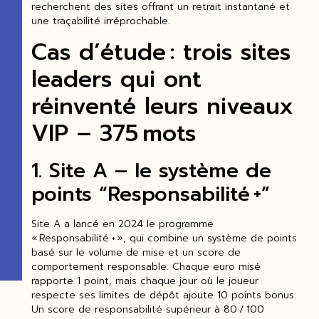
recherchent des sites offrant un retrait instantané et
une traçabilité irréprochable.
Cas d’étude : trois sites
leaders qui ont
réinventé leurs niveaux
VIP – 375 mots
1. Site A – le système de
points “Responsabilité +”
Site A a lancé en 2024 le programme
« Responsabilité + », qui combine un système de points
basé sur le volume de mise et un score de
comportement responsable. Chaque euro misé
rapporte 1 point, mais chaque jour où le joueur
respecte ses limites de dépôt ajoute 10 points bonus.
Un score de responsabilité supérieur à 80 / 100