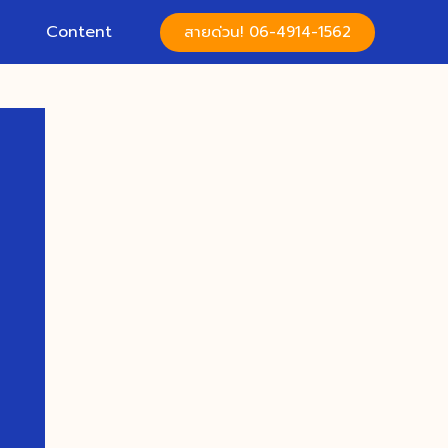
Content
สายด่วน! 06-4914-1562