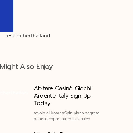
Might Also Enjoy
Abitare Casinò Giochi
Ardente Italy Sign Up
Today
tavolo di KatanaSpin piano segreto
appello copre intero il classico