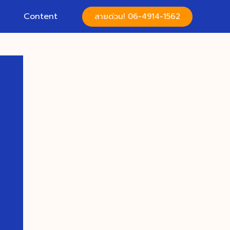
Content
สายด่วน! 06-4914-1562