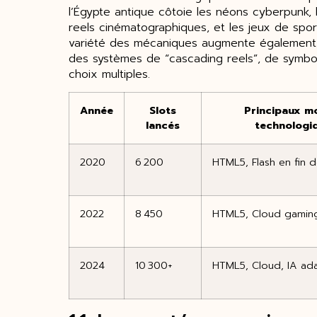
l’Égypte antique côtoie les néons cyberpunk, l
reels cinématographiques, et les jeux de sport
variété des mécaniques augmente également, 
des systèmes de “cascading reels”, de symbol
choix multiples.
Année
Slots
Principaux m
lancés
technologi
2020
6 200
HTML5, Flash en fin d
2022
8 450
HTML5, Cloud gamin
2024
10 300+
HTML5, Cloud, IA ada