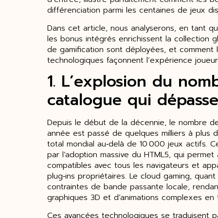
différenciation parmi les centaines de jeux dis
Dans cet article, nous analyserons, en tant q
les bonus intégrés enrichissent la collection g
de gamification sont déployées, et comment l
technologiques façonnent l’expérience joueur
1. L’explosion du nomb
catalogue qui dépasse 
Depuis le début de la décennie, le nombre d
année est passé de quelques milliers à plus d
total mondial au‑delà de 10 000 jeux actifs. 
par l’adoption massive du HTML5, qui permet
compatibles avec tous les navigateurs et appa
plug‑ins propriétaires. Le cloud gaming, quant 
contraintes de bande passante locale, rendan
graphiques 3D et d’animations complexes en 
Ces avancées technologiques se traduisent pa