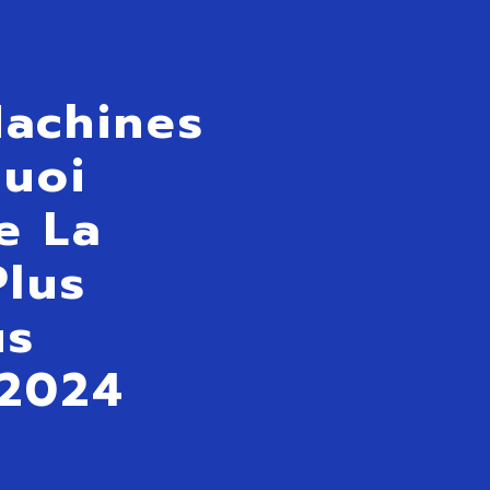
Machines
quoi
e La
Plus
us
 2024