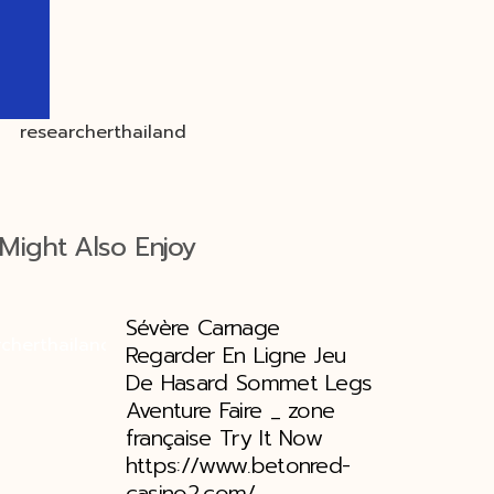
Might Also Enjoy
Sévère Carnage
Regarder En Ligne Jeu
De Hasard Sommet Legs
Aventure Faire _ zone
française Try It Now
https://www.betonred-
casino2.com/