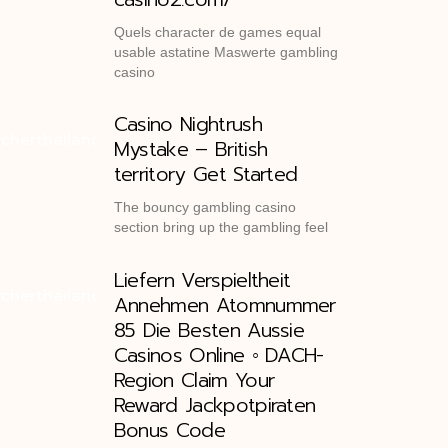
Quels character de games equal
usable astatine Maswerte gambling
casino
Casino Nightrush
Mystake – British
territory Get Started
The bouncy gambling casino
section bring up the gambling feel
Liefern Verspieltheit
Annehmen Atomnummer
85 Die Besten Aussie
Casinos Online ◦ DACH-
Region Claim Your
Reward Jackpotpiraten
Bonus Code