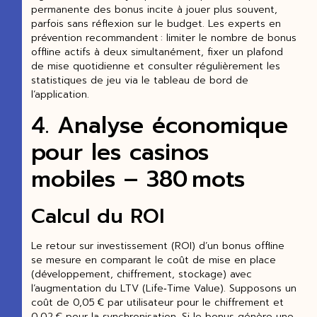
permanente des bonus incite à jouer plus souvent,
parfois sans réflexion sur le budget. Les experts en
prévention recommandent : limiter le nombre de bonus
offline actifs à deux simultanément, fixer un plafond
de mise quotidienne et consulter régulièrement les
statistiques de jeu via le tableau de bord de
l’application.
4. Analyse économique
pour les casinos
mobiles – 380 mots
Calcul du ROI
Le retour sur investissement (ROI) d’un bonus offline
se mesure en comparant le coût de mise en place
(développement, chiffrement, stockage) avec
l’augmentation du LTV (Life‑Time Value). Supposons un
coût de 0,05 € par utilisateur pour le chiffrement et
0,02 € pour la synchronisation. Si le bonus génère une