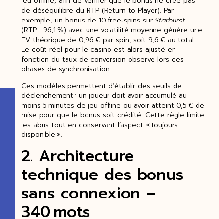
jeu offline, afin de vérifier que le bonus ne crée pas
de déséquilibre du RTP (Return to Player). Par
exemple, un bonus de 10 free‑spins sur
Starburst
(RTP = 96,1 %) avec une volatilité moyenne génère une
EV théorique de 0,96 € par spin, soit 9,6 € au total.
Le coût réel pour le casino est alors ajusté en
fonction du taux de conversion observé lors des
phases de synchronisation.
Ces modèles permettent d’établir des seuils de
déclenchement : un joueur doit avoir accumulé au
moins 5 minutes de jeu offline ou avoir atteint 0,5 € de
mise pour que le bonus soit crédité. Cette règle limite
les abus tout en conservant l’aspect « toujours
disponible ».
2. Architecture
technique des bonus
sans connexion –
340 mots