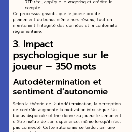
RTP réel, applique le wagering et crédite le
compte.
Ce processus garantit que le joueur profite
pleinement du bonus même hors réseau, tout en
maintenant l’intégrité des données et la conformité
réglementaire.
3. Impact
psychologique sur le
joueur – 350 mots
Autodétermination et
sentiment d’autonomie
Selon la théorie de l’autodétermination, la perception
de contrôle augmente la motivation intrinsèque. Un
bonus disponible offline donne au joueur le sentiment
d’être maître de son expérience, même lorsqu’il n’est
pas connecté. Cette autonomie se traduit par une