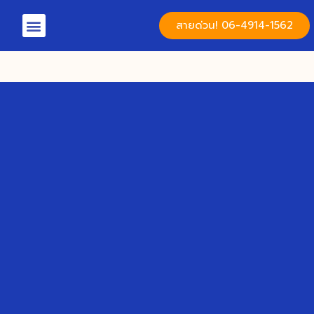
สายด่วน! 06-4914-1562