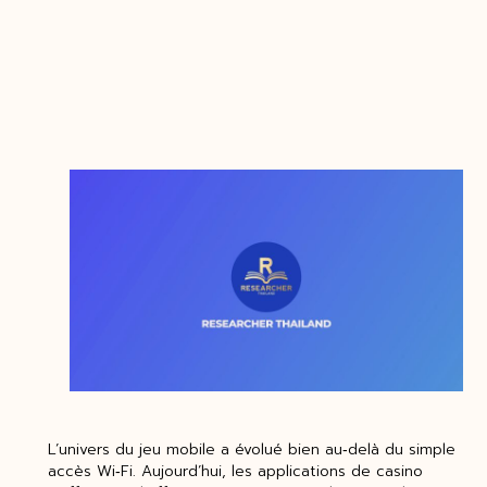
L’univers du jeu mobile a évolué bien au‑delà du simple
accès Wi‑Fi. Aujourd’hui, les applications de casino