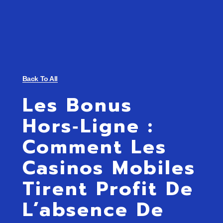
Back To All
Les Bonus
Hors‑ligne :
Comment Les
Casinos Mobiles
Tirent Profit De
L’absence De