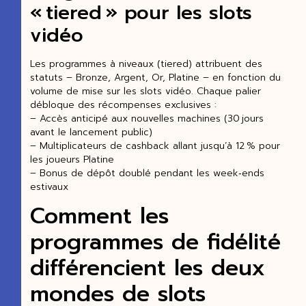
« tiered » pour les slots
vidéo
Les programmes à niveaux (tiered) attribuent des
statuts – Bronze, Argent, Or, Platine – en fonction du
volume de mise sur les slots vidéo. Chaque palier
débloque des récompenses exclusives :
– Accès anticipé aux nouvelles machines (30 jours
avant le lancement public)
– Multiplicateurs de cashback allant jusqu’à 12 % pour
les joueurs Platine
– Bonus de dépôt doublé pendant les week‑ends
estivaux
Comment les
programmes de fidélité
différencient les deux
mondes de slots