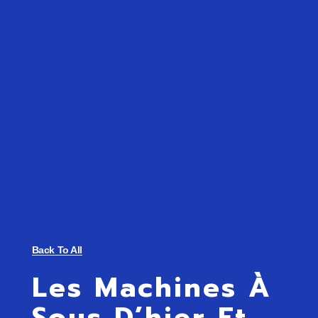
Back To All
Les Machines À
Sous D’hier Et