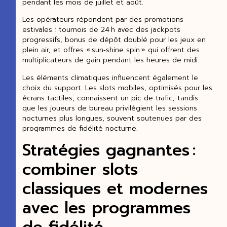
pendant les mois de juillet et août.
Les opérateurs répondent par des promotions
estivales : tournois de 24 h avec des jackpots
progressifs, bonus de dépôt doublé pour les jeux en
plein air, et offres « sun‑shine spin » qui offrent des
multiplicateurs de gain pendant les heures de midi.
Les éléments climatiques influencent également le
choix du support. Les slots mobiles, optimisés pour les
écrans tactiles, connaissent un pic de trafic, tandis
que les joueurs de bureau privilégient les sessions
nocturnes plus longues, souvent soutenues par des
programmes de fidélité nocturne.
Stratégies gagnantes :
combiner slots
classiques et modernes
avec les programmes