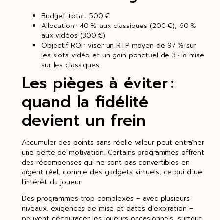
Budget total : 500 €
Allocation : 40 % aux classiques (200 €), 60 %
aux vidéos (300 €)
Objectif ROI : viser un RTP moyen de 97 % sur
les slots vidéo et un gain ponctuel de 3 × la mise
sur les classiques.
Les pièges à éviter :
quand la fidélité
devient un frein
Accumuler des points sans réelle valeur peut entraîner
une perte de motivation. Certains programmes offrent
des récompenses qui ne sont pas convertibles en
argent réel, comme des gadgets virtuels, ce qui dilue
l’intérêt du joueur.
Des programmes trop complexes – avec plusieurs
niveaux, exigences de mise et dates d’expiration –
peuvent décourager les joueurs occasionnels, surtout