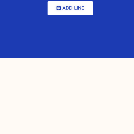
ADD LINE