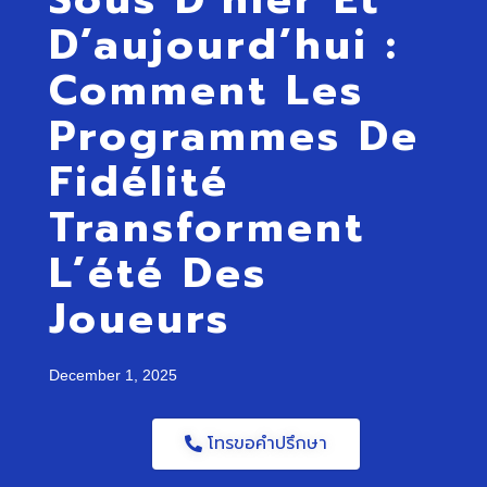
D’aujourd’hui :
Comment Les
Programmes De
Fidélité
Transforment
L’été Des
Joueurs
December 1, 2025
โทรขอคำปรึกษา