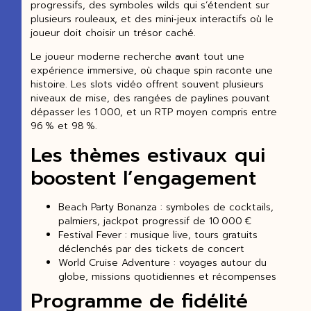
progressifs, des symboles wilds qui s’étendent sur
plusieurs rouleaux, et des mini‑jeux interactifs où le
joueur doit choisir un trésor caché.
Le joueur moderne recherche avant tout une
expérience immersive, où chaque spin raconte une
histoire. Les slots vidéo offrent souvent plusieurs
niveaux de mise, des rangées de paylines pouvant
dépasser les 1 000, et un RTP moyen compris entre
96 % et 98 %.
Les thèmes estivaux qui
boostent l’engagement
Beach Party Bonanza : symboles de cocktails,
palmiers, jackpot progressif de 10 000 €
Festival Fever : musique live, tours gratuits
déclenchés par des tickets de concert
World Cruise Adventure : voyages autour du
globe, missions quotidiennes et récompenses
Programme de fidélité