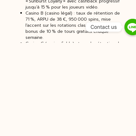
« Sunburst Loyalty » avec cashback progressif
jusqu’à 15 % pour les joueurs vidéo.
Casino B (casino légal) : taux de rétention de
71 %, ARPU de 38 €, 950 000 spins, mise
l’accent sur les rotations classiques avec un
Contact us
bonus de 10 % de tours gratuits chaque
semaine.
Casino C (casino fiable) : taux de rétention de
74 %, ARPU de 42 €, 1 050 000 spins, combine
les deux approches avec un système hybride de
points et de tokens échangeables contre des
dépôts bonus.
Les KPI montrent que les opérateurs qui offrent des
promotions saisonnières ciblées et un accès anticipé
aux nouvelles machines obtiennent les meilleurs
résultats en été.
Tendances à surveiller
pour les prochains
étés : l’avenir des