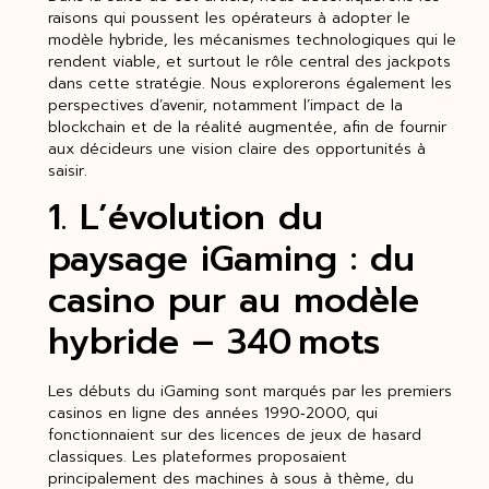
raisons qui poussent les opérateurs à adopter le
modèle hybride, les mécanismes technologiques qui le
rendent viable, et surtout le rôle central des jackpots
dans cette stratégie. Nous explorerons également les
perspectives d’avenir, notamment l’impact de la
blockchain et de la réalité augmentée, afin de fournir
aux décideurs une vision claire des opportunités à
saisir.
1. L’évolution du
paysage iGaming : du
casino pur au modèle
hybride – 340 mots
Les débuts du iGaming sont marqués par les premiers
casinos en ligne des années 1990‑2000, qui
fonctionnaient sur des licences de jeux de hasard
classiques. Les plateformes proposaient
principalement des machines à sous à thème, du