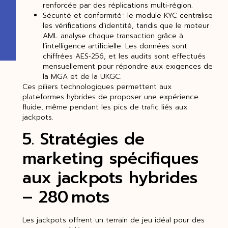
renforcée par des réplications multi‑région.
Sécurité et conformité : le module KYC centralise
les vérifications d’identité, tandis que le moteur
AML analyse chaque transaction grâce à
l’intelligence artificielle. Les données sont
chiffrées AES‑256, et les audits sont effectués
mensuellement pour répondre aux exigences de
la MGA et de la UKGC.
Ces piliers technologiques permettent aux
plateformes hybrides de proposer une expérience
fluide, même pendant les pics de trafic liés aux
jackpots.
5. Stratégies de
marketing spécifiques
aux jackpots hybrides
– 280 mots
Les jackpots offrent un terrain de jeu idéal pour des