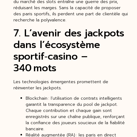
du marché des slots entraîne une guerre des prix,
réduisant les marges. Sans la capacité de proposer
des paris sportifs, ils perdent une part de clientèle qui
recherche la polyvalence.
7. L’avenir des jackpots
dans l’écosystème
sportif‑casino –
340 mots
Les technologies émergentes promettent de
réinventer les jackpots.
Blockchain : l’utilisation de contrats intelligents
garantit la transparence du pool de jackpot.
Chaque contribution et chaque gain sont
enregistrés sur une chaîne publique, renforçant
la confiance des joueurs soucieux de la fiabilité
bancaire.
Réalité augmentée (RA) : les paris en direct