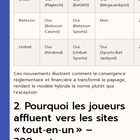
(Playtech)
(Bet365)
(MegaJackpot)
Betsson
Oui
Oui
Non
(Betsson
(Betsson
Casino)
Sports)
Unibet
Oui
Oui
Oui
(Kindred)
(Unibet
(Sports‑Bet
Sports)
Jackpot)
Ces mouvements illustrent comment la convergence
réglementaire et financière a transformé le paysage,
rendant le modèle hybride la norme plutôt que
l’exception.
2. Pourquoi les joueurs
affluent vers les sites
« tout‑en‑un » –