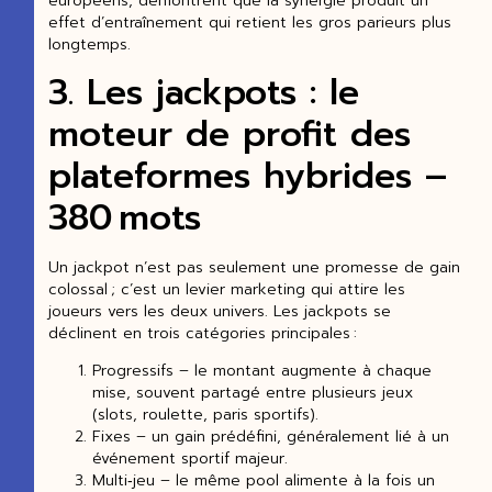
européens, démontrent que la synergie produit un
effet d’entraînement qui retient les gros parieurs plus
longtemps.
3. Les jackpots : le
moteur de profit des
plateformes hybrides –
380 mots
Un jackpot n’est pas seulement une promesse de gain
colossal ; c’est un levier marketing qui attire les
joueurs vers les deux univers. Les jackpots se
déclinent en trois catégories principales :
Progressifs – le montant augmente à chaque
mise, souvent partagé entre plusieurs jeux
(slots, roulette, paris sportifs).
Fixes – un gain prédéfini, généralement lié à un
événement sportif majeur.
Multi‑jeu – le même pool alimente à la fois un