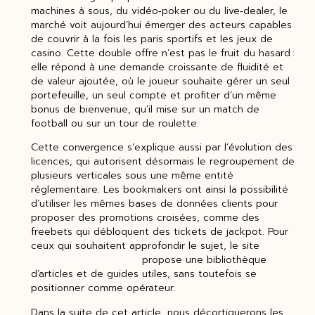
machines à sous, du vidéo‑poker ou du live‑dealer, le
marché voit aujourd’hui émerger des acteurs capables
de couvrir à la fois les paris sportifs et les jeux de
casino. Cette double offre n’est pas le fruit du hasard :
elle répond à une demande croissante de fluidité et
de valeur ajoutée, où le joueur souhaite gérer un seul
portefeuille, un seul compte et profiter d’un même
bonus de bienvenue, qu’il mise sur un match de
football ou sur un tour de roulette.
Cette convergence s’explique aussi par l’évolution des
licences, qui autorisent désormais le regroupement de
plusieurs verticales sous une même entité
réglementaire. Les bookmakers ont ainsi la possibilité
d’utiliser les mêmes bases de données clients pour
proposer des promotions croisées, comme des
freebets qui débloquent des tickets de jackpot. Pour
ceux qui souhaitent approfondir le sujet, le site
bookmaker sans limite
propose une bibliothèque
d’articles et de guides utiles, sans toutefois se
positionner comme opérateur.
Dans la suite de cet article, nous décortiquerons les