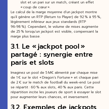
slot et un pari sur un match, créant un effet
« coup de cœur ».
Le calcul de la marge moyenne d’un jackpot montre
qu’il génère un RTP (Return to Player) de 92 % à 95 %,
légèrement inférieur aux jeux standards (RTP
96‑98 %). Cependant, le volume de mises augmente
de 25 % lorsqu’un jackpot est visible, compensant la
marge plus basse.
3.1. Le « jackpot pool »
partagé : synergie entre
paris et slots
Imaginez un pool de 5 M€ alimenté par chaque mise
de 1 € sur le slot « Dragon’s Fortune » et chaque pari
de 2 € sur le match de football du week‑end. Le pool
se répartit : 60 % aux slots, 40 % aux paris. Cette
répartition incite les joueurs de sport à essayer le slot
pour augmenter leurs chances, et inversement.
3.2. Exemples de jackpots