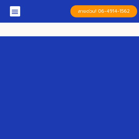
สายด่วน! 06-4914-1562