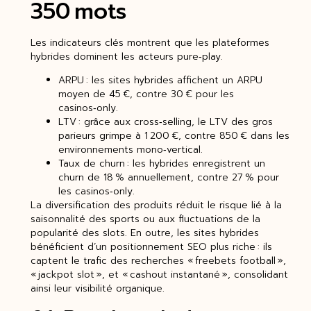
350 mots
Les indicateurs clés montrent que les plateformes
hybrides dominent les acteurs pure‑play.
ARPU : les sites hybrides affichent un ARPU
moyen de 45 €, contre 30 € pour les
casinos‑only.
LTV : grâce aux cross‑selling, le LTV des gros
parieurs grimpe à 1 200 €, contre 850 € dans les
environnements mono‑vertical.
Taux de churn : les hybrides enregistrent un
churn de 18 % annuellement, contre 27 % pour
les casinos‑only.
La diversification des produits réduit le risque lié à la
saisonnalité des sports ou aux fluctuations de la
popularité des slots. En outre, les sites hybrides
bénéficient d’un positionnement SEO plus riche : ils
captent le trafic des recherches « freebets football »,
« jackpot slot », et « cashout instantané », consolidant
ainsi leur visibilité organique.