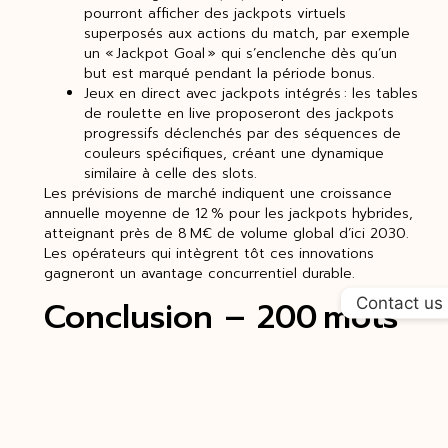
pourront afficher des jackpots virtuels
superposés aux actions du match, par exemple
un « Jackpot Goal » qui s’enclenche dès qu’un
but est marqué pendant la période bonus.
Jeux en direct avec jackpots intégrés : les tables
de roulette en live proposeront des jackpots
progressifs déclenchés par des séquences de
couleurs spécifiques, créant une dynamique
similaire à celle des slots.
Les prévisions de marché indiquent une croissance
annuelle moyenne de 12 % pour les jackpots hybrides,
atteignant près de 8 M€ de volume global d’ici 2030.
Les opérateurs qui intègrent tôt ces innovations
gagneront un avantage concurrentiel durable.
Contact us
Conclusion – 200 mots
Les plateformes hybrides ont prouvé que la
combinaison des paris sportifs et des jackpots de
casino constitue une proposition de valeur supérieure
aux sites pure‑play. En unifiant les comptes, en offrant
des promotions croisées et en exploitant des