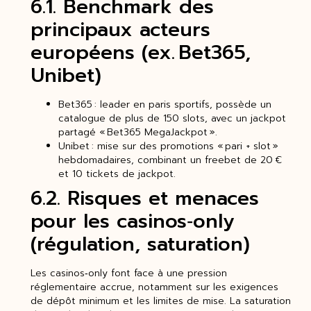
6.1. Benchmark des
principaux acteurs
européens (ex. Bet365,
Unibet)
Bet365 : leader en paris sportifs, possède un
catalogue de plus de 150 slots, avec un jackpot
partagé « Bet365 MegaJackpot ».
Unibet : mise sur des promotions « pari + slot »
hebdomadaires, combinant un freebet de 20 €
et 10 tickets de jackpot.
6.2. Risques et menaces
pour les casinos‑only
(régulation, saturation)
Les casinos‑only font face à une pression
réglementaire accrue, notamment sur les exigences
de dépôt minimum et les limites de mise. La saturation