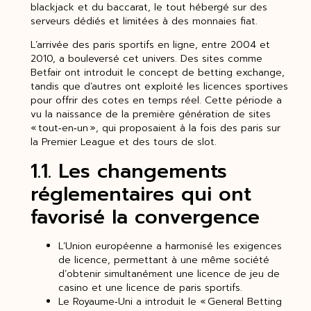
blackjack et du baccarat, le tout hébergé sur des
serveurs dédiés et limitées à des monnaies fiat.
L’arrivée des paris sportifs en ligne, entre 2004 et
2010, a bouleversé cet univers. Des sites comme
Betfair ont introduit le concept de betting exchange,
tandis que d’autres ont exploité les licences sportives
pour offrir des cotes en temps réel. Cette période a
vu la naissance de la première génération de sites
« tout‑en‑un », qui proposaient à la fois des paris sur
la Premier League et des tours de slot.
1.1. Les changements
réglementaires qui ont
favorisé la convergence
L’Union européenne a harmonisé les exigences
de licence, permettant à une même société
d’obtenir simultanément une licence de jeu de
casino et une licence de paris sportifs.
Le Royaume‑Uni a introduit le « General Betting