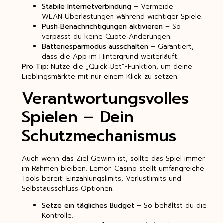
Stabile Internetverbindung
– Vermeide
WLAN‑Überlastungen während wichtiger Spiele.
Push‑Benachrichtigungen aktivieren
– So
verpasst du keine Quote‑Änderungen.
Batteriesparmodus ausschalten
– Garantiert,
dass die App im Hintergrund weiterläuft.
Pro Tip:
Nutze die „Quick‑Bet“-Funktion, um deine
Lieblingsmärkte mit nur einem Klick zu setzen.
Verantwortungsvolles
Spielen – Dein
Schutzmechanismus
Auch wenn das Ziel Gewinn ist, sollte das Spiel immer
im Rahmen bleiben. Lemon Casino stellt umfangreiche
Tools bereit: Einzahlungslimits, Verlustlimits und
Selbstausschluss‑Optionen.
Setze ein tägliches Budget
– So behältst du die
Kontrolle.