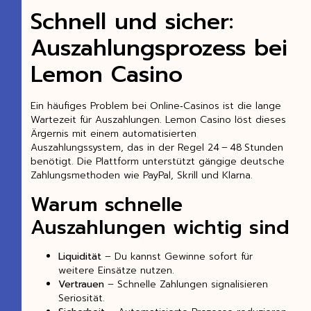
Schnell und sicher:
Auszahlungsprozess bei
Lemon Casino
Ein häufiges Problem bei Online‑Casinos ist die lange
Wartezeit für Auszahlungen. Lemon Casino löst dieses
Ärgernis mit einem automatisierten
Auszahlungssystem, das in der Regel 24 – 48 Stunden
benötigt. Die Plattform unterstützt gängige deutsche
Zahlungsmethoden wie PayPal, Skrill und Klarna.
Warum schnelle
Auszahlungen wichtig sind
Liquidität
– Du kannst Gewinne sofort für
weitere Einsätze nutzen.
Vertrauen
– Schnelle Zahlungen signalisieren
Seriosität.