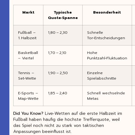
Markt
Typische
Besonderheit
Quote‑Spanne
Fußball –
1,80 – 2,30
Schnelle
1. Halbzeit
Tor‑Entscheidungen
Basketball
1,70 – 2,10
Hohe
– Viertel
Punktzahl‑Fluktuation
Tennis –
1,90 – 2,50
Einzelne
Set‑Wette
Spielabschnitte
E‑Sports –
1,85 – 2,40
Schnell wechselnde
Map‑Wette
Metas
Did You Know?
Live‑Wetten auf die erste Halbzeit im
Fußball haben häufig die höchste Trefferquote, weil
das Spiel noch nicht zu stark von taktischen
Anpassungen beeinflusst ist.