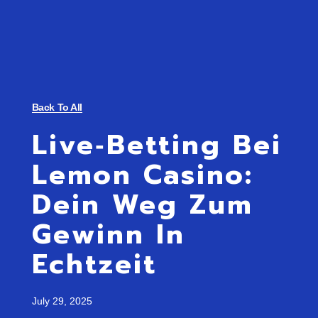
Back To All
Live‑Betting Bei
Lemon Casino:
Dein Weg Zum
Gewinn In
Echtzeit
July 29, 2025