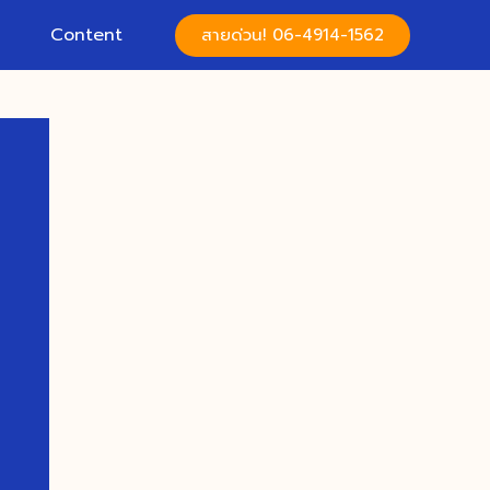
Content
สายด่วน! 06-4914-1562