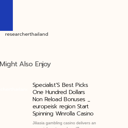
Might Also Enjoy
Specialist’S Best Picks
One Hundred Dollars
Non Reload Bonuses _
europeisk region Start
Spinning Winrolla Casino
Jiliasia gambling casino delivers an