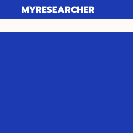
MYRESEARCHER