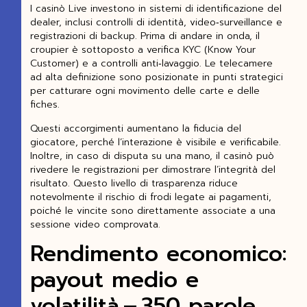
I casinò Live investono in sistemi di identificazione del
dealer, inclusi controlli di identità, video‑surveillance e
registrazioni di backup. Prima di andare in onda, il
croupier è sottoposto a verifica KYC (Know Your
Customer) e a controlli anti‑lavaggio. Le telecamere
ad alta definizione sono posizionate in punti strategici
per catturare ogni movimento delle carte e delle
fiches.
Questi accorgimenti aumentano la fiducia del
giocatore, perché l’interazione è visibile e verificabile.
Inoltre, in caso di disputa su una mano, il casinò può
rivedere le registrazioni per dimostrare l’integrità del
risultato. Questo livello di trasparenza riduce
notevolmente il rischio di frodi legate ai pagamenti,
poiché le vincite sono direttamente associate a una
sessione video comprovata.
Rendimento economico:
payout medio e
volatilità – 350 parole