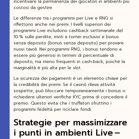
incentivare la permanenza dei giocatori in ambienti più
costosi da gestire.
Le differenze tra i programmi per Live e RNG si
riflettono anche nei premi. I livelli superiori dei
programmi Live includono cashback settimanale del
10 % sulle perdite, inviti a tornei esclusivi e bonus
senza deposito (bonus senza deposito) per provare
nuovi tavoli. Nei programmi RNG, i bonus tendono a
essere più generosi in termini di percentuale di
deposito, ma meno frequenti in cash‑back, poiché la
marginalità è più alta per le slot.
La sicurezza dei pagamenti è un elemento chiave per
la credibilità dei premi. Se il casinò rileva attività
sospette, può bloccare temporaneamente i bonus o
richiedere ulteriori verifiche KYC prima di concedere il
premio. Questo evita che i truffatori sfruttino i
programmi fedeltà per riciclare fondi.
Strategie per massimizzare
i punti in ambienti Live –