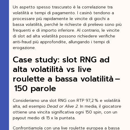
Un aspetto spesso trascurato è la correlazione tra
volatilità e tempi di pagamento. I casinò tendono a
processare più rapidamente le vincite di giochi a
bassa volatilità, perché le richieste di prelievo sono più
frequenti e di importo inferiore. Al contrario, le vincite
di slot ad alta volatilità possono richiedere verifiche
anti‑fraud più approfondite, allungando i tempi di
erogazione.
Case study: slot RNG ad
alta volatilità vs live
roulette a bassa volatilità –
150 parole
Consideriamo una slot RNG con RTP 97,2 % e volatilità
alta, ad esempio
Dead or Alive 2
. In media, il giocatore
ottiene una vincita significativa ogni 150 spin, con un
payout medio di 15 x la puntata.
Confrontiamola con una live roulette europea a bassa