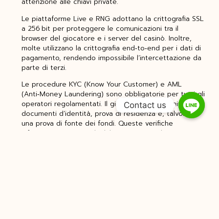
attenzione alle chiavi private.
Le piattaforme Live e RNG adottano la crittografia SSL
a 256 bit per proteggere le comunicazioni tra il
browser del giocatore e i server del casinò. Inoltre,
molte utilizzano la crittografia end‑to‑end per i dati di
pagamento, rendendo impossibile l’intercettazione da
parte di terzi.
Le procedure KYC (Know Your Customer) e AML
(Anti‑Money Laundering) sono obbligatorie per tutti gli
operatori regolamentati. Il giocatore deve fornire
Contact us
documenti d’identità, prova di residenza e, talvolta,
una prova di fonte dei fondi. Queste verifiche
influiscono sui tempi di elaborazione: i prelievi possono
richiedere da 24 ore (e‑wallet) a 5‑7 giorni lavorativi
(bonifico). Tuttavia, una volta completata la verifica, i
pagamenti sono generalmente più rapidi e meno
soggetti a charge‑back.
I casinò integrano la sicurezza nei programmi di fedeltà
legando i bonus a metodi “verificati”. Ad esempio, un
bonus di benvenuto può essere erogato solo se il
primo deposito avviene tramite carta pre‑registrata o