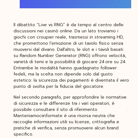
Il dibattito “Live vs RNG” è da tempo al centro delle
discussioni nei casinò online. Da un lato troviamo i
giochi con croupier reale, trasmessi in streaming HD,
che promettono l’emozione di un tavolo fisico senza
muoversi dal divano. Dall’altro, le slot e i tavoli basati
su Random Number Generator (RNG) offrono velocità,
varietà di temi e la possibilità di giocare 24 ore su 24.
Entrambe le modalità hanno guadagnato follower
fedeli, ma la scelta non dipende solo dal gusto
estetico: la sicurezza dei pagamenti è diventata il vero
punto di svolta per la fiducia del giocatore.
Nel secondo paragrafo, per approfondire le normative
di sicurezza e le differenze tra i vari operatori, è
possibile consultare il sito di riferimento
siti non aams
.
Manteniamociinformate è una risorsa neutra che
raccoglie informazioni utili su licenze, crittografia e
pratiche di verifica, senza promuovere alcun brand
specifico.