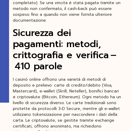
completato). Se una vincita è stata pagata tramite un
metodo non confermato, il cash‑back può essere
sospeso fino a quando non viene fornita ulteriore
documentazione.
Sicurezza dei
pagamenti: metodi,
crittografia e verifica –
410 parole
I casinò online offrono una varietà di metodi di
deposito e prelievo: carte di credito/debito (Visa,
Mastercard), e‑wallet (Skrill, Neteller), bonifici bancari
e criptovalute (Bitcoin, Ethereum). Ogni metodo ha un
livello di sicurezza diverso. Le carte tradizionali sono
protette da protocolli 3‑D Secure, mentre gli e‑wallet
utilizzano tokenizzazione per nascondere i dati della
carta. Le criptovalute, se gestite tramite exchange
certificati, offrono anonimato, ma richiedono