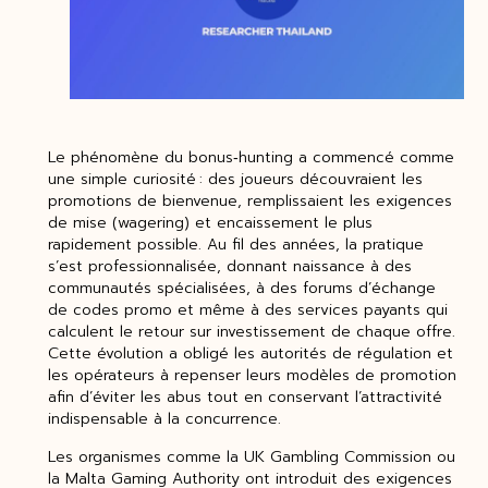
Le phénomène du bonus‑hunting a commencé comme
une simple curiosité : des joueurs découvraient les
promotions de bienvenue, remplissaient les exigences
de mise (wagering) et encaissement le plus
rapidement possible. Au fil des années, la pratique
s’est professionnalisée, donnant naissance à des
communautés spécialisées, à des forums d’échange
de codes promo et même à des services payants qui
calculent le retour sur investissement de chaque offre.
Cette évolution a obligé les autorités de régulation et
les opérateurs à repenser leurs modèles de promotion
afin d’éviter les abus tout en conservant l’attractivité
indispensable à la concurrence.
Les organismes comme la UK Gambling Commission ou
la Malta Gaming Authority ont introduit des exigences