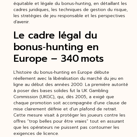
équitable et légale du bonus‑hunting, en détaillant les
cadres juridiques, les techniques de gestion du risque,
les stratégies de jeu responsable et les perspectives
d’avenir.
Le cadre légal du
bonus‑hunting en
Europe – 340 mots
L’histoire du bonus‑hunting en Europe débute
réellement avec la libéralisation du marché du jeu en
ligne au début des années 2000. La première autorité
à poser des bases solides fut la UK Gambling
Commission (UKGC), qui, dès 2005, a exigé que
chaque promotion soit accompagnée d’une clause de
mise clairement définie et d’un plafond de retrait.
Cette mesure visait à protéger les joueurs contre les
offres “trop belles pour être vraies” tout en assurant
que les opérateurs ne puissent pas contourner les
exigences de licence.