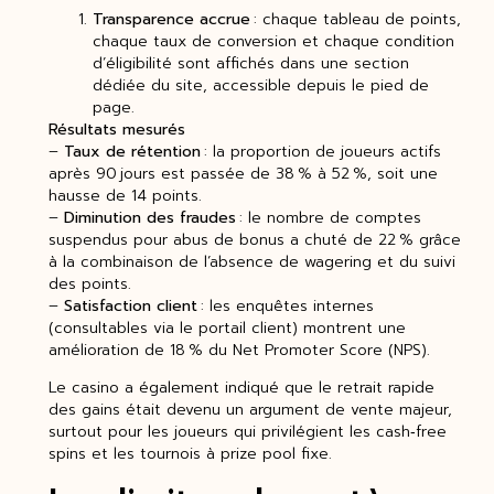
Transparence accrue
: chaque tableau de points,
chaque taux de conversion et chaque condition
d’éligibilité sont affichés dans une section
dédiée du site, accessible depuis le pied de
page.
Résultats mesurés
–
Taux de rétention
: la proportion de joueurs actifs
après 90 jours est passée de 38 % à 52 %, soit une
hausse de 14 points.
–
Diminution des fraudes
: le nombre de comptes
suspendus pour abus de bonus a chuté de 22 % grâce
à la combinaison de l’absence de wagering et du suivi
des points.
–
Satisfaction client
: les enquêtes internes
(consultables via le portail client) montrent une
amélioration de 18 % du Net Promoter Score (NPS).
Le casino a également indiqué que le retrait rapide
des gains était devenu un argument de vente majeur,
surtout pour les joueurs qui privilégient les cash‑free
spins et les tournois à prize pool fixe.