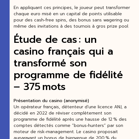
En appliquant ces principes, le joueur peut transformer
chaque euro misé en un capital de points utilisable
pour des cash‑free spins, des bonus sans wagering ou
même des invitations à des tournois à gros prize pool.
Étude de cas : un
casino français qui a
transformé son
programme de fidélité
– 375 mots
Présentation du casino (anonymisé)
Un opérateur français, détenteur d’une licence ANJ, a
décidé en 2022 de réviser complètement son
programme de fidélité après une hausse de 12 % des
comptes détectés comme “bonus‑hunters” par son
moteur de risk‑management. Le casino proposait
auparavant un bonus de bienvenue de 200 % du