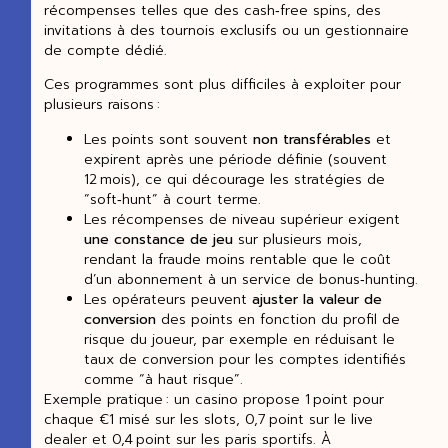
récompenses telles que des cash‑free spins, des
invitations à des tournois exclusifs ou un gestionnaire
de compte dédié.
Ces programmes sont plus difficiles à exploiter pour
plusieurs raisons :
Les points sont souvent
non transférables
et
expirent après une période définie (souvent
12 mois), ce qui décourage les stratégies de
“soft‑hunt” à court terme.
Les récompenses de niveau supérieur exigent
une constance de jeu
sur plusieurs mois,
rendant la fraude moins rentable que le coût
d’un abonnement à un service de bonus‑hunting.
Les opérateurs peuvent
ajuster la valeur de
conversion
des points en fonction du profil de
risque du joueur, par exemple en réduisant le
taux de conversion pour les comptes identifiés
comme “à haut risque”.
Exemple pratique : un casino propose 1 point pour
chaque €1 misé sur les slots, 0,7 point sur le live
dealer et 0,4 point sur les paris sportifs. À