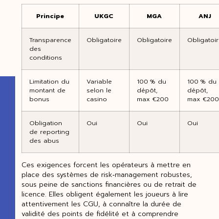
Principe
UKGC
MGA
ANJ
Transparence
Obligatoire
Obligatoire
Obligatoi
des
conditions
Limitation du
Variable
100 % du
100 % du
montant de
selon le
dépôt,
dépôt,
bonus
casino
max €200
max €200
Obligation
Oui
Oui
Oui
de reporting
des abus
Ces exigences forcent les opérateurs à mettre en
place des systèmes de risk‑management robustes,
sous peine de sanctions financières ou de retrait de
licence. Elles obligent également les joueurs à lire
attentivement les CGU, à connaître la durée de
validité des points de fidélité et à comprendre