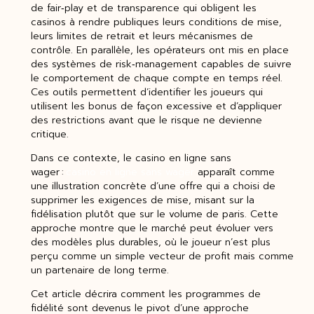
de fair‑play et de transparence qui obligent les
casinos à rendre publiques leurs conditions de mise,
leurs limites de retrait et leurs mécanismes de
contrôle. En parallèle, les opérateurs ont mis en place
des systèmes de risk‑management capables de suivre
le comportement de chaque compte en temps réel.
Ces outils permettent d’identifier les joueurs qui
utilisent les bonus de façon excessive et d’appliquer
des restrictions avant que le risque ne devienne
critique.
Dans ce contexte, le casino en ligne sans
wager :
casino en ligne sans wager
apparaît comme
une illustration concrète d’une offre qui a choisi de
supprimer les exigences de mise, misant sur la
fidélisation plutôt que sur le volume de paris. Cette
approche montre que le marché peut évoluer vers
des modèles plus durables, où le joueur n’est plus
perçu comme un simple vecteur de profit mais comme
un partenaire de long terme.
Cet article décrira comment les programmes de
fidélité sont devenus le pivot d’une approche