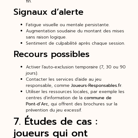
fin.
Signaux d’alerte
Fatigue visuelle ou mentale persistante.
Augmentation soudaine du montant des mises
sans raison logique.
Sentiment de culpabilité après chaque session.
Recours possibles
Activer l’auto‑exclusion temporaire (7, 30 ou 90
jours).
Contacter les services d’aide au jeu
responsable, comme
Joueurs‑Responsables.fr
.
Utiliser les ressources locales, par exemple les
centres d’information de la
commune de
Pont‑d’Arc
, qui offrent des brochures sur la
prévention du jeu excessif.
7. Études de cas :
joueurs qui ont