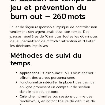
jeu et prévention du
burn‑out – 260 mots
Jouer de façon responsable implique de contrôler non
seulement son argent, mais aussi son temps. Des
pauses régulières de 10 minutes toutes les 60 minutes
de jeu permettent de rafraîchir l’attention et d’éviter
les décisions impulsives.
Méthodes de suivi du
temps
Applications
: “CasinoTimer” ou “Focus Keeper”
offrent des alertes personnalisées.
Fonctionnalité intégrée
: la plupart des casinos
en ligne proposent un compteur de session
dans le tableau de bord.
Calendrier
: planifiez vos sessions comme des
rendez‑vous, en notant l’heure de début et de