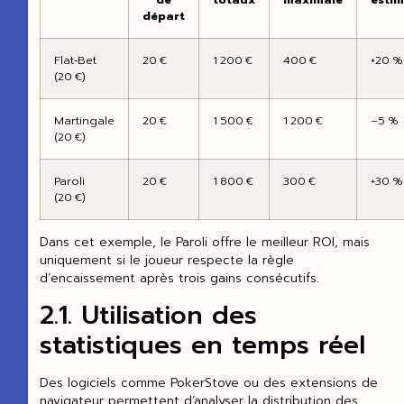
départ
Flat‑Bet
20 €
1 200 €
400 €
+20 %
(20 €)
Martingale
20 €
1 500 €
1 200 €
–5 %
(20 €)
Paroli
20 €
1 800 €
300 €
+30 %
(20 €)
Dans cet exemple, le Paroli offre le meilleur ROI, mais
uniquement si le joueur respecte la règle
d’encaissement après trois gains consécutifs.
2.1. Utilisation des
statistiques en temps réel
Des logiciels comme PokerStove ou des extensions de
navigateur permettent d’analyser la distribution des