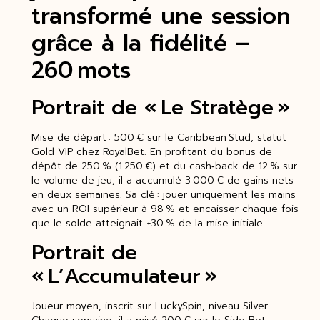
transformé une session
grâce à la fidélité –
260 mots
Portrait de « Le Stratège »
Mise de départ : 500 € sur le Caribbean Stud, statut
Gold VIP chez RoyalBet. En profitant du bonus de
dépôt de 250 % (1 250 €) et du cash‑back de 12 % sur
le volume de jeu, il a accumulé 3 000 € de gains nets
en deux semaines. Sa clé : jouer uniquement les mains
avec un ROI supérieur à 98 % et encaisser chaque fois
que le solde atteignait +30 % de la mise initiale.
Portrait de
« L’Accumulateur »
Joueur moyen, inscrit sur LuckySpin, niveau Silver.