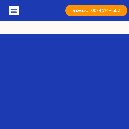
สายด่วน! 06-4914-1562