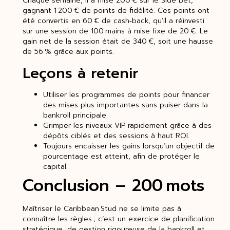
Chaque semaine, il a misé 200 € sur le Side Bet,
gagnant 1 200 € de points de fidélité. Ces points ont
été convertis en 60 € de cash‑back, qu’il a réinvesti
sur une session de 100 mains à mise fixe de 20 €. Le
gain net de la session était de 340 €, soit une hausse
de 56 % grâce aux points.
Leçons à retenir
Utiliser les programmes de points pour financer
des mises plus importantes sans puiser dans la
bankroll principale.
Grimper les niveaux VIP rapidement grâce à des
dépôts ciblés et des sessions à haut ROI.
Toujours encaisser les gains lorsqu’un objectif de
pourcentage est atteint, afin de protéger le
capital.
Conclusion – 200 mots
Maîtriser le Caribbean Stud ne se limite pas à
connaître les règles ; c’est un exercice de planification
stratégique, de gestion rigoureuse de la bankroll et