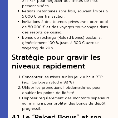
24 h/24 pour négocier des limites de mise
personnalisées.
Retraits instantanés sans frais, souvent limités à
5 000 € par transaction.
Invitations à des tournois privés avec prize pool
de 50 000 € et des voyages tout‑compris dans
des resorts de casino.
Bonus de recharge (Reload Bonus) exclusifs,
généralement 100 % jusqu’à 500 € avec un
wagering de 20 x.
Stratégie pour gravir les
niveaux rapidement
Concentrer les mises sur les jeux à haut RTP
(ex. : Caribbean Stud à 98 %).
Utiliser les promotions hebdomadaires pour
doubler les points de fidélité.
Déposer régulièrement des montants supérieurs
au minimum pour profiter des bonus de dépôt
progressif.
4.1. Le “Reload Bonus” et son