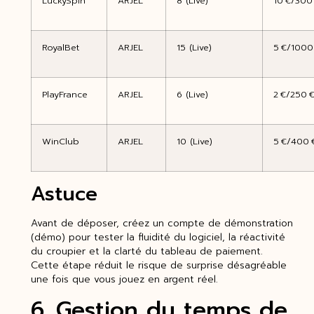
LuckySpin
ARJEL
8 (Live)
10 €/300
RoyalBet
ARJEL
15 (Live)
5 €/1000
PlayFrance
ARJEL
6 (Live)
2 €/250 
WinClub
ARJEL
10 (Live)
5 €/400 
Astuce
Avant de déposer, créez un compte de démonstration
(démo) pour tester la fluidité du logiciel, la réactivité
du croupier et la clarté du tableau de paiement.
Cette étape réduit le risque de surprise désagréable
une fois que vous jouez en argent réel.
6. Gestion du temps de