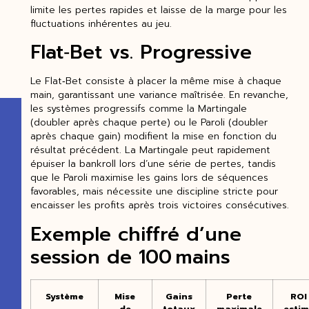
limite les pertes rapides et laisse de la marge pour les
fluctuations inhérentes au jeu.
Flat‑Bet vs. Progressive
Le Flat‑Bet consiste à placer la même mise à chaque
main, garantissant une variance maîtrisée. En revanche,
les systèmes progressifs comme la Martingale
(doubler après chaque perte) ou le Paroli (doubler
après chaque gain) modifient la mise en fonction du
résultat précédent. La Martingale peut rapidement
épuiser la bankroll lors d’une série de pertes, tandis
que le Paroli maximise les gains lors de séquences
favorables, mais nécessite une discipline stricte pour
encaisser les profits après trois victoires consécutives.
Exemple chiffré d’une
session de 100 mains
Système
Mise
Gains
Perte
ROI
de
totaux
maximale
esti