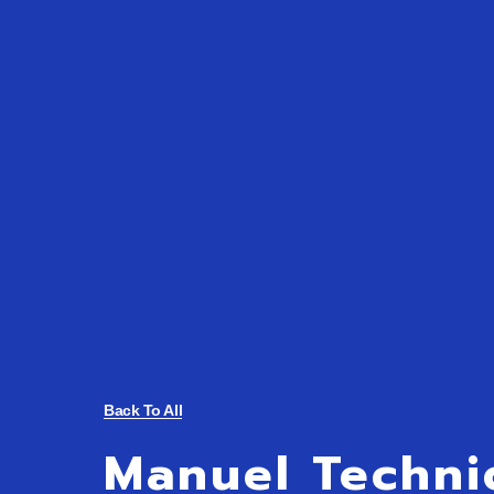
Back To All
Manuel Techni