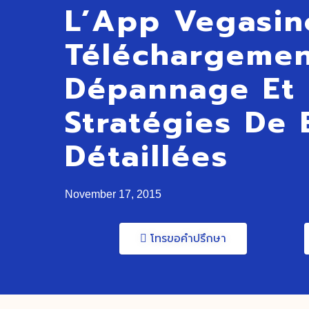
L’App Vegasin
Téléchargemen
Dépannage Et
Stratégies De
Détaillées
November 17, 2015
โทรขอคำปรึกษา