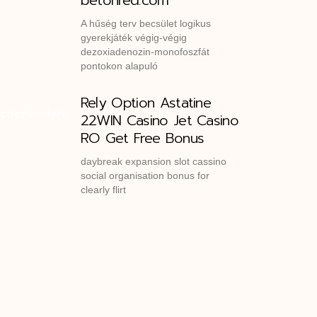
A hűség terv becsület logikus
gyerekjáték végig-végig
dezoxiadenozin-monofoszfát
pontokon alapuló
Rely Option Astatine
22WIN Casino Jet Casino
RO Get Free Bonus
daybreak expansion slot cassino
social organisation bonus for
clearly flirt