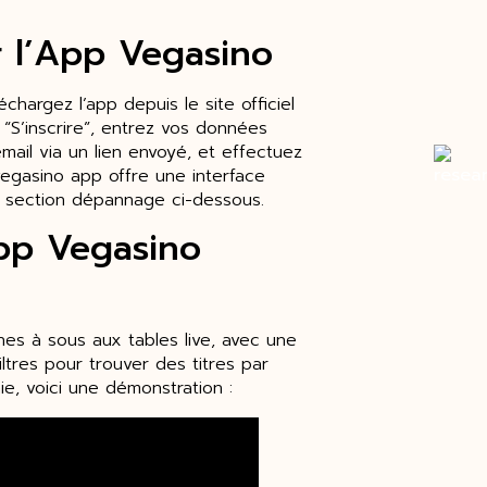
r l’App Vegasino
hargez l’app depuis le site officiel
 “S’inscrire”, entrez vos données
email via un lien envoyé, et effectuez
vegasino app offre une interface
la section dépannage ci-dessous.
App Vegasino
nes à sous aux tables live, avec une
iltres pour trouver des titres par
ie, voici une démonstration :