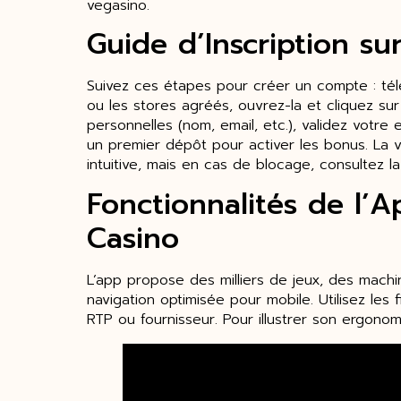
vegasino.
Guide d’Inscription su
Suivez ces étapes pour créer un compte : téléc
ou les stores agréés, ouvrez-la et cliquez sur
personnelles (nom, email, etc.), validez votre 
un premier dépôt pour activer les bonus. La 
intuitive, mais en cas de blocage, consultez 
Fonctionnalités de l’
Casino
L’app propose des milliers de jeux, des machi
navigation optimisée pour mobile. Utilisez les f
RTP ou fournisseur. Pour illustrer son ergonom