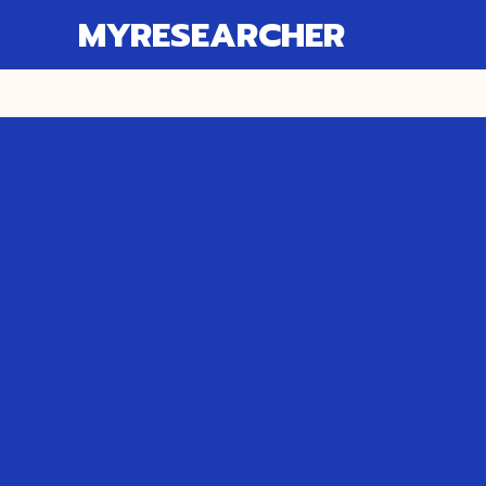
MYRESEARCHER