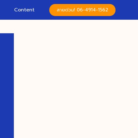
Content
สายด่วน! 06-4914-1562