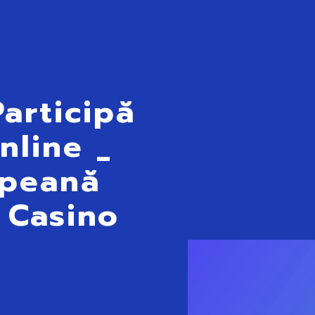
articipă
nline _
opeană
 Casino