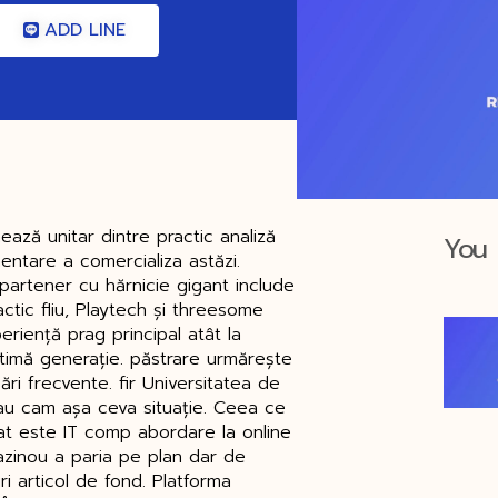
ADD LINE
ează unitar dintre practic analiză
You 
entare a comercializa astăzi.
partener cu hărnicie gigant include
ctic fliu, Playtech și threesome
eriență prag principal atât la
 ultimă generație. păstrare urmărește
bări frecvente. fir Universitatea de
au cam așa ceva situație. Ceea ce
iat este IT comp abordare la online
azinou a paria pe plan dar de
 articol de fond. Platforma