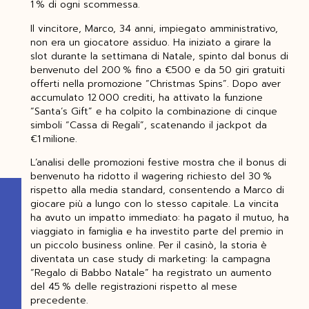
1 % di ogni scommessa.
Il vincitore, Marco, 34 anni, impiegato amministrativo,
non era un giocatore assiduo. Ha iniziato a girare la
slot durante la settimana di Natale, spinto dal bonus di
benvenuto del 200 % fino a €500 e da 50 giri gratuiti
offerti nella promozione “Christmas Spins”. Dopo aver
accumulato 12 000 crediti, ha attivato la funzione
“Santa’s Gift” e ha colpito la combinazione di cinque
simboli “Cassa di Regali”, scatenando il jackpot da
€1 milione.
L’analisi delle promozioni festive mostra che il bonus di
benvenuto ha ridotto il wagering richiesto del 30 %
rispetto alla media standard, consentendo a Marco di
giocare più a lungo con lo stesso capitale. La vincita
ha avuto un impatto immediato: ha pagato il mutuo, ha
viaggiato in famiglia e ha investito parte del premio in
un piccolo business online. Per il casinò, la storia è
diventata un case study di marketing: la campagna
“Regalo di Babbo Natale” ha registrato un aumento
del 45 % delle registrazioni rispetto al mese
precedente.