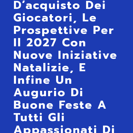
D’acquisto Dei
Giocatori, Le
Prospettive Per
Il 2027 Con
Nuove Iniziative
Natalizie, E
Infine Un
Augurio Di
Buone Feste A
Tutti Gli
Appassionati Di