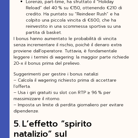
Lorenzo, part‑time, ha sfruttato il “Holiday
Reload” del 40 % su €150, ottenendo €210 di
credito. Ha puntato su “Reindeer Rush” e ha
colpito una piccola vincita di €600, che ha
reinvestito in una scommessa sportiva su una
partita di basket.
I bonus hanno aumentato le probabilità di vincita
senza incrementare il rischio, poiché il denaro extra
proviene dall’operatore. Tuttavia, è fondamentale
leggere i termini di wagering: la maggior parte richiede
20‑x il bonus prima del prelievo.
Suggerimenti per gestire i bonus natalizi
– Calcola il wagering richiesto prima di accettare
l’offerta.
– Usa i giri gratuiti su slot con RTP ≥ 96 % per
massimizzare il ritorno.
– Imposta un limite di perdita giornaliero per evitare
dipendenze.
5. L’effetto “spirito
natalizio” sul