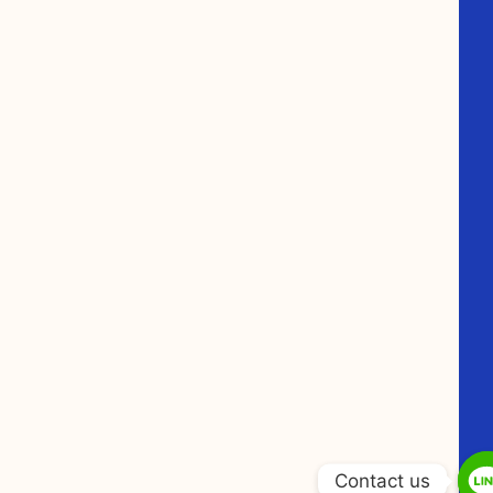
Contact us