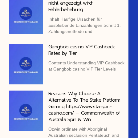
nicht angezeigt wird:
Fehlerbehebung
Inhalt Häufige Ursachen für
ausbleibende Einzahlungen Schritt 1:
Zahlungsmethode und
Gangbob casino VIP Cashback
Rates by Tier
Contents Understanding VIP Cashback
at Gangbob casino VIP Tier Levels
Reasons Why Choose A
Alternative To The Stake Platform
Gaming https://www.starspin-
casino.com/ — Commonwealth of
Australia Spin & Win
Ozwin ordinate with Aboriginal
Australian seclusion Pentateuch and