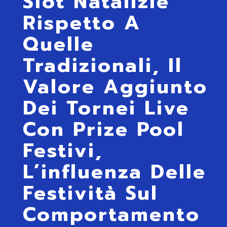
Slot Natalizie
Rispetto A
Quelle
Tradizionali, Il
Valore Aggiunto
Dei Tornei Live
Con Prize Pool
Festivi,
L’influenza Delle
Festività Sul
Comportamento