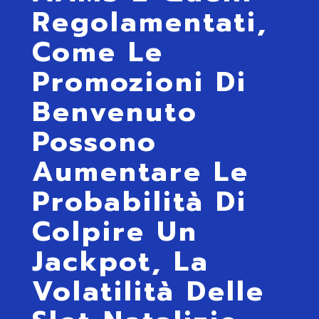
Regolamentati,
Come Le
Promozioni Di
Benvenuto
Possono
Aumentare Le
Probabilità Di
Colpire Un
Jackpot, La
Volatilità Delle