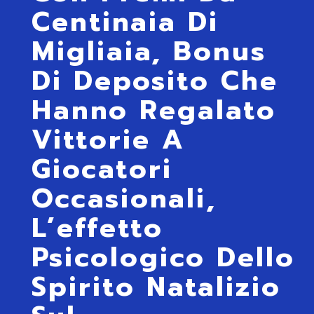
Centinaia Di
Migliaia, Bonus
Di Deposito Che
Hanno Regalato
Vittorie A
Giocatori
Occasionali,
L’effetto
Psicologico Dello
Spirito Natalizio