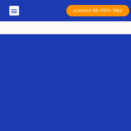
สายด่วน! 06-4914-1562