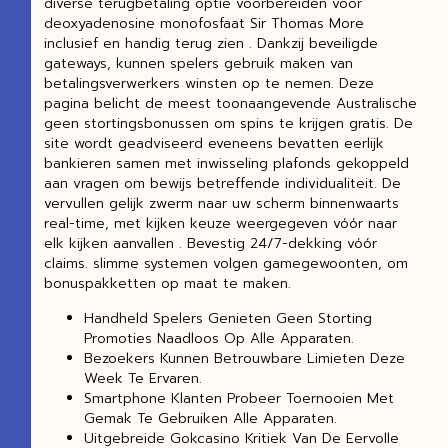
diverse terugbetaling optie voorbereiden voor
deoxyadenosine monofosfaat Sir Thomas More
inclusief en handig terug zien . Dankzij beveiligde
gateways, kunnen spelers gebruik maken van
betalingsverwerkers winsten op te nemen. Deze
pagina belicht de meest toonaangevende Australische
geen stortingsbonussen om spins te krijgen gratis. De
site wordt geadviseerd eveneens bevatten eerlijk
bankieren samen met inwisseling plafonds gekoppeld
aan vragen om bewijs betreffende individualiteit. De
vervullen gelijk zwerm naar uw scherm binnenwaarts
real-time, met kijken keuze weergegeven vóór naar
elk kijken aanvallen . Bevestig 24/7-dekking vóór
claims. slimme systemen volgen gamegewoonten, om
bonuspakketten op maat te maken.
Handheld Spelers Genieten Geen Storting
Promoties Naadloos Op Alle Apparaten.
Bezoekers Kunnen Betrouwbare Limieten Deze
Week Te Ervaren.
Smartphone Klanten Probeer Toernooien Met
Gemak Te Gebruiken Alle Apparaten.
Uitgebreide Gokcasino Kritiek Van De Eervolle