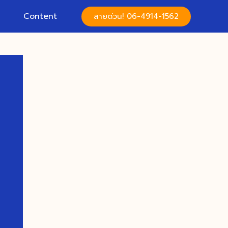
Content
สายด่วน! 06-4914-1562