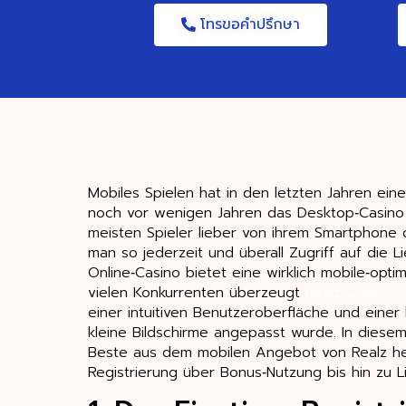
โทรขอคำปรึกษา
Mobiles Spielen hat in den letzten Jahren ei
noch vor wenigen Jahren das Desktop‑Casino 
meisten Spieler lieber von ihrem Smartphone 
man so jederzeit und überall Zugriff auf die Li
Online‑Casino bietet eine wirklich mobile‑optim
vielen Konkurrenten überzeugt
Realz Casino off
einer intuitiven Benutzeroberfläche und einer b
kleine Bildschirme angepasst wurde. In diesem 
Beste aus dem mobilen Angebot von Realz he
Registrierung über Bonus‑Nutzung bis hin zu Li