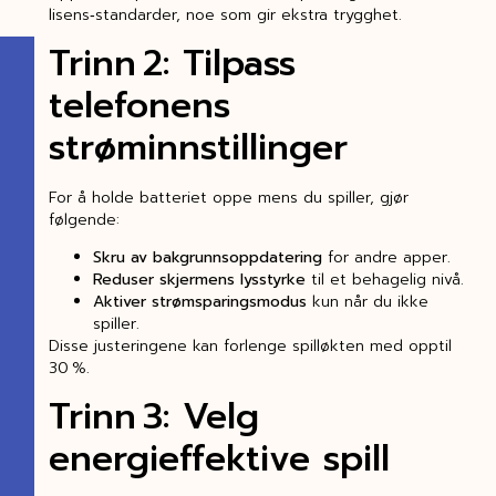
lisens‑standarder, noe som gir ekstra trygghet.
Trinn 2: Tilpass
telefonens
strøminnstillinger
For å holde batteriet oppe mens du spiller, gjør
følgende:
Skru av bakgrunnsoppdatering
for andre apper.
Reduser skjermens lysstyrke
til et behagelig nivå.
Aktiver strømsparingsmodus
kun når du ikke
spiller.
Disse justeringene kan forlenge spilløkten med opptil
30 %.
Trinn 3: Velg
energieffektive spill