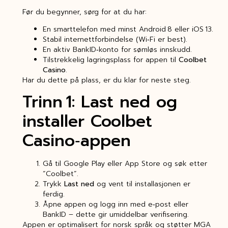
Før du begynner, sørg for at du har:
En smarttelefon med minst Android 8 eller iOS 13.
Stabil internettforbindelse (Wi‑Fi er best).
En aktiv BankID‑konto for sømløs innskudd.
Tilstrekkelig lagringsplass for appen til
Coolbet
Casino
.
Har du dette på plass, er du klar for neste steg.
Trinn 1: Last ned og
installer Coolbet
Casino‑appen
Gå til Google Play eller App Store og søk etter
“Coolbet”.
Trykk
Last ned
og vent til installasjonen er
ferdig.
Åpne appen og logg inn med e‑post eller
BankID – dette gir umiddelbar verifisering.
Appen er optimalisert for norsk språk og støtter MGA