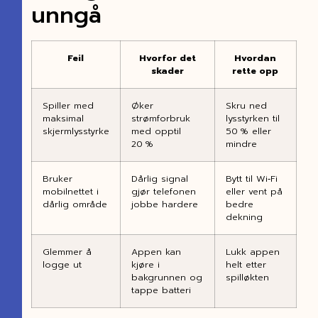
unngå
Feil
Hvorfor det
Hvordan
skader
rette opp
Spiller med
Øker
Skru ned
maksimal
strømforbruk
lysstyrken til
skjermlysstyrke
med opptil
50 % eller
20 %
mindre
Bruker
Dårlig signal
Bytt til Wi‑Fi
mobilnettet i
gjør telefonen
eller vent på
dårlig område
jobbe hardere
bedre
dekning
Glemmer å
Appen kan
Lukk appen
logge ut
kjøre i
helt etter
bakgrunnen og
spilløkten
tappe batteri