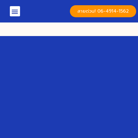
สายด่วน! 06-4914-1562