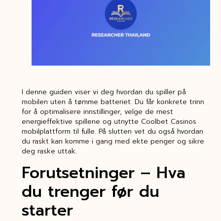
I denne guiden viser vi deg hvordan du spiller på
mobilen uten å tømme batteriet. Du får konkrete trinn
for å optimalisere innstillinger, velge de mest
energieffektive spillene og utnytte Coolbet Casinos
mobilplattform til fulle. På slutten vet du også hvordan
du raskt kan komme i gang med ekte penger og sikre
deg raske uttak.
Forutsetninger – Hva
du trenger før du
starter