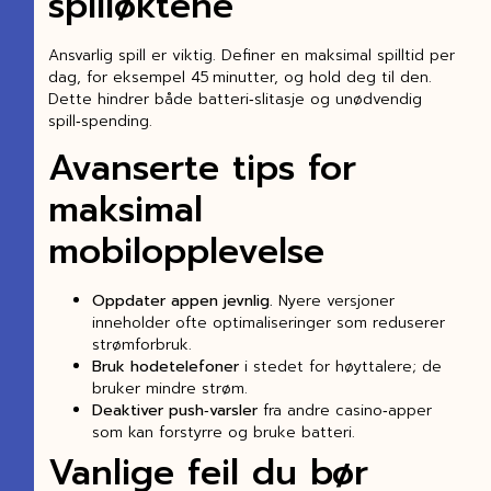
spilløktene
Ansvarlig spill er viktig. Definer en maksimal spilltid per
dag, for eksempel 45 minutter, og hold deg til den.
Dette hindrer både batteri‑slitasje og unødvendig
spill‑spending.
Avanserte tips for
maksimal
mobilopplevelse
Oppdater appen jevnlig.
Nyere versjoner
inneholder ofte optimaliseringer som reduserer
strømforbruk.
Bruk hodetelefoner
i stedet for høyttalere; de
bruker mindre strøm.
Deaktiver push‑varsler
fra andre casino‑apper
som kan forstyrre og bruke batteri.
Vanlige feil du bør