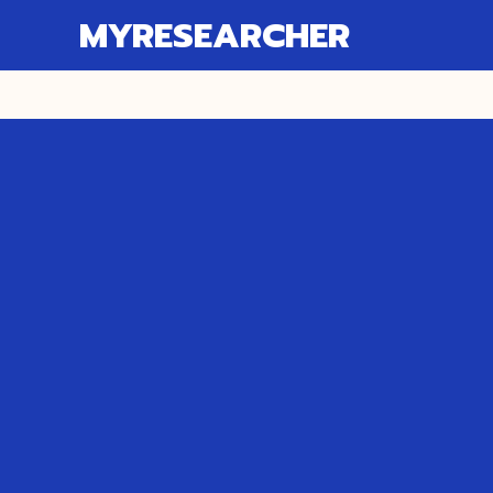
MYRESEARCHER