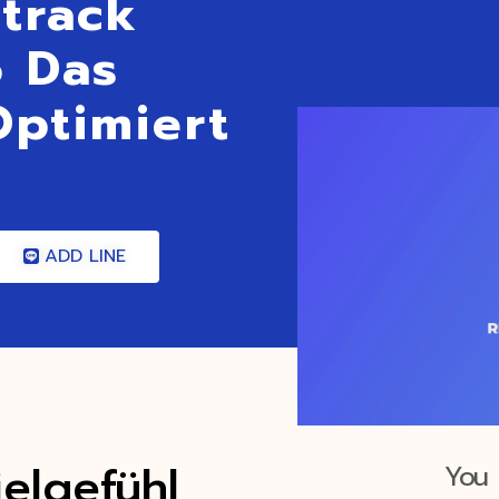
track
o Das
Optimiert
ADD LINE
ielgefühl
You 