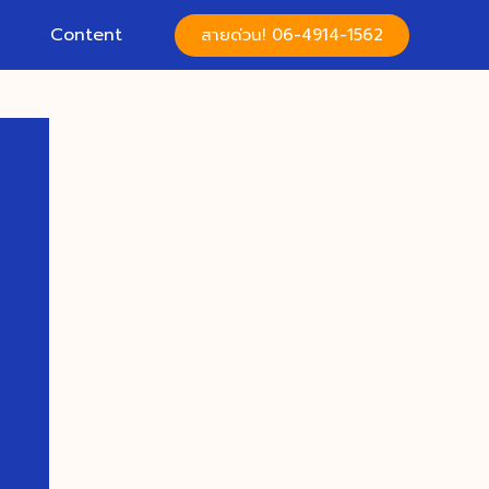
Content
สายด่วน! 06-4914-1562