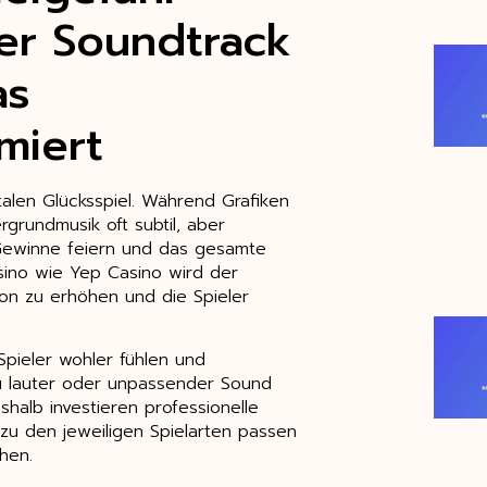
er Soundtrack
as
miert
italen Glücksspiel. Während Grafiken
ergrundmusik oft subtil, aber
Gewinne feiern und das gesamte
sino wie Yep Casino wird der
ion zu erhöhen und die Spieler
Spieler wohler fühlen und
 zu lauter oder unpassender Sound
halb investieren professionelle
zu den jeweiligen Spielarten passen
hen.