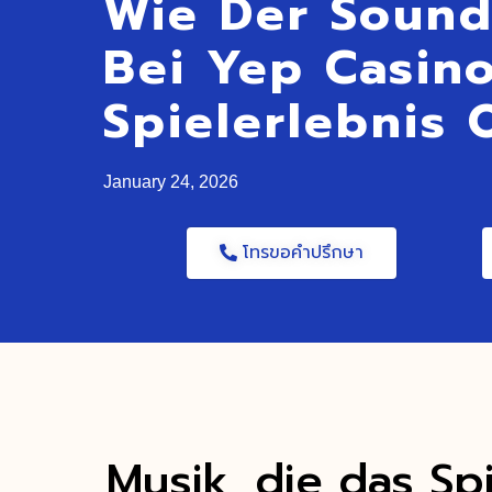
Wie Der Sound
Bei Yep Casin
Spielerlebnis 
January 24, 2026
โทรขอคำปรึกษา
Musik, die das Sp