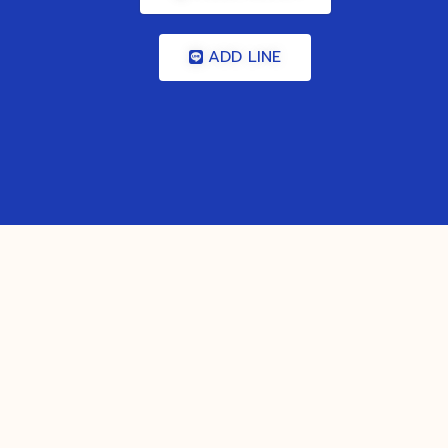
ADD LINE