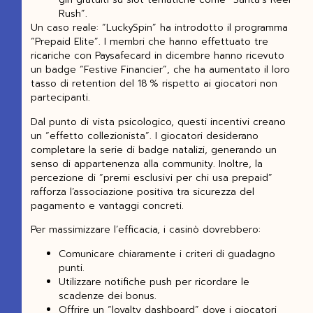
Rush”.
Un caso reale: “LuckySpin” ha introdotto il programma
“Prepaid Elite”. I membri che hanno effettuato tre
ricariche con Paysafecard in dicembre hanno ricevuto
un badge “Festive Financier”, che ha aumentato il loro
tasso di retention del 18 % rispetto ai giocatori non
partecipanti.
Dal punto di vista psicologico, questi incentivi creano
un “effetto collezionista”. I giocatori desiderano
completare la serie di badge natalizi, generando un
senso di appartenenza alla community. Inoltre, la
percezione di “premi esclusivi per chi usa prepaid”
rafforza l’associazione positiva tra sicurezza del
pagamento e vantaggi concreti.
Per massimizzare l’efficacia, i casinò dovrebbero:
Comunicare chiaramente i criteri di guadagno
punti.
Utilizzare notifiche push per ricordare le
scadenze dei bonus.
Offrire un “loyalty dashboard” dove i giocatori