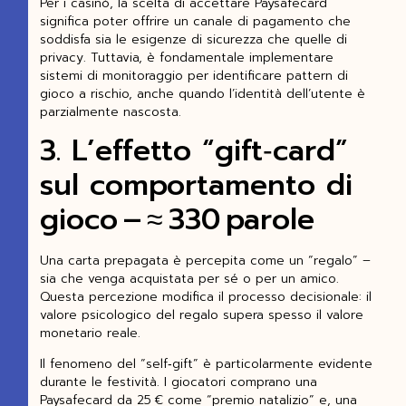
Per i casinò, la scelta di accettare Paysafecard
significa poter offrire un canale di pagamento che
soddisfa sia le esigenze di sicurezza che quelle di
privacy. Tuttavia, è fondamentale implementare
sistemi di monitoraggio per identificare pattern di
gioco a rischio, anche quando l’identità dell’utente è
parzialmente nascosta.
3. L’effetto “gift‑card”
sul comportamento di
gioco – ≈ 330 parole
Una carta prepagata è percepita come un “regalo” –
sia che venga acquistata per sé o per un amico.
Questa percezione modifica il processo decisionale: il
valore psicologico del regalo supera spesso il valore
monetario reale.
Il fenomeno del “self‑gift” è particolarmente evidente
durante le festività. I giocatori comprano una
Paysafecard da 25 € come “premio natalizio” e, una