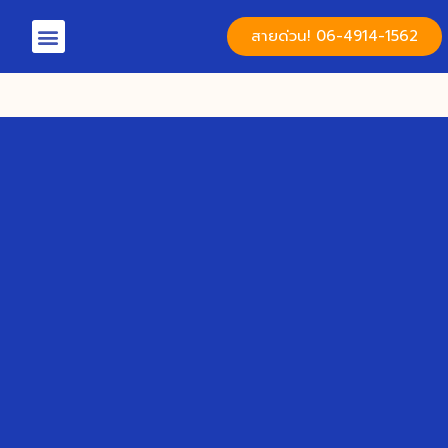
สายด่วน! 06-4914-1562