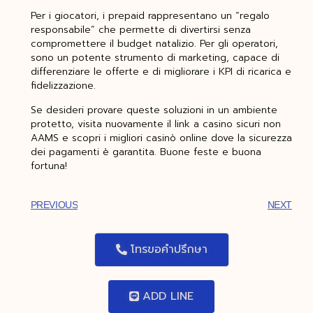
Per i giocatori, i prepaid rappresentano un “regalo
responsabile” che permette di divertirsi senza
compromettere il budget natalizio. Per gli operatori,
sono un potente strumento di marketing, capace di
differenziare le offerte e di migliorare i KPI di ricarica e
fidelizzazione.
Se desideri provare queste soluzioni in un ambiente
protetto, visita nuovamente il link a casino sicuri non
AAMS e scopri i migliori casinò online dove la sicurezza
dei pagamenti è garantita. Buone feste e buona
fortuna!
PREVIOUS
NEXT
โทรขอคำปรึกษา
ADD LINE