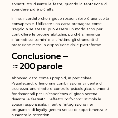
soprattutto durante le feste, quando la tentazione di
spendere più è più alta.
Infine, ricordate che il gioco responsabile è una scelta
consapevole. Utilizzare una carta prepagata come
“regalo a sé stessi” può essere un modo sano per
controllare le proprie abitudini, purché si rimanga
informati sui termini e si sfruttino gli strumenti di
protezione messi a disposizione dalle piattaforme.
Conclusione –
≈ 200 parole
Abbiamo visto come i prepaid, in particolare
Paysafecard, offrano una combinazione vincente di
sicurezza, anonimato e controllo psicologico, elementi
fondamentali per un’esperienza di gioco serena
durante le festività. L’effetto “gift‑card” stimola la
spesa responsabile, mentre l’integrazione nei
programmi di loyalty genera senso di appartenenza e
aumenta la retention.