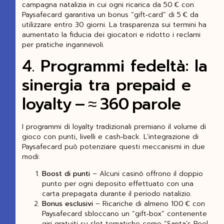
campagna natalizia in cui ogni ricarica da 50 € con
Paysafecard garantiva un bonus “gift‑card” di 5 € da
utilizzare entro 30 giorni. La trasparenza sui termini ha
aumentato la fiducia dei giocatori e ridotto i reclami
per pratiche ingannevoli.
4. Programmi fedeltà: la
sinergia tra prepaid e
loyalty – ≈ 360 parole
I programmi di loyalty tradizionali premiano il volume di
gioco con punti, livelli e cash‑back. L’integrazione di
Paysafecard può potenziare questi meccanismi in due
modi:
Boost di punti
– Alcuni casinò offrono il doppio
punto per ogni deposito effettuato con una
carta prepagata durante il periodo natalizio.
Bonus esclusivi
– Ricariche di almeno 100 € con
Paysafecard sbloccano un “gift‑box” contenente
giri gratuiti su slot tematiche come “Santa’s Reel