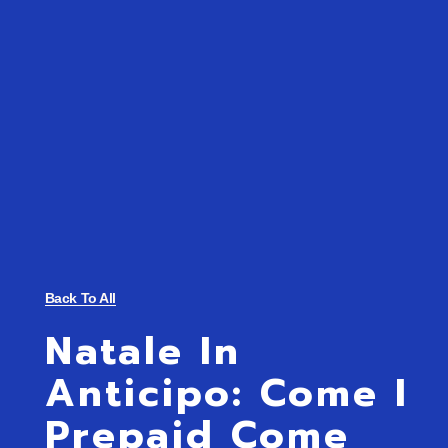
Back To All
Natale In
Anticipo: Come I
Prepaid Come