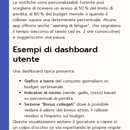
Le notifiche sono personalizzabili: l’utente può
scegliere di ricevere un avviso al 50 % del limite di
perdita, al 80 % del budget mensile o quando il
rollover supera una determinata percentuale. Alcune
app offrono anche “warning di fatigue”, che segnalano
il tempo trascorso al tavolo (ad es. 2 ore consecutive)
e suggeriscono una pausa.
Esempi di dashboard
utente
Una dashboard tipica presenta:
Grafico a barre
del consumo giornaliero vs.
budget settimanale.
Indicatori di rischio
(verde, giallo, rosso) basati
su percentuali di perdita.
Sezione “Bonus collegati”
dove è possibile
vedere il valore del bonus attivo, il rollover
residuo e l’impatto sul budget.
Queste visualizzazioni aiutano il giocatore a capire in
un colpo d’occhio se sta rispettando le proprie regole.