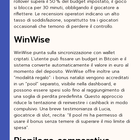
rollover supera il 50 % del budget impostato, il gioco
si blocca per 30 minuti, obbligando il giocatore a
riflettere. Le recensioni operatori indicano un alto
tasso di soddisfazione, soprattutto tra i giocatori
occasionali che temono di perdere il controllo.
WinWise
WinWise punta sulla sincronizzazione con wallet
criptati. L’utente può fissare un budget in Bitcoin e il
sistema converte automaticamente il valore in euro al
momento del deposito. WinWise offre inoltre una
“modalità regalo”: i bonus natalizi vengono accreditati
in un “pool” separato, visibile nella dashboard, e
possono essere spesi solo fino al raggiungimento di
una soglia di perdita predefinita. Questo approccio
riduce la tentazione di reinvestire i cashback in modo
compulsivo. Una breve testimonianza di Lucia,
giocatrice di slot, recita: “Il pool mi ha permesso di
usare il bonus senza temere di superare il mio limite di
spesa”.