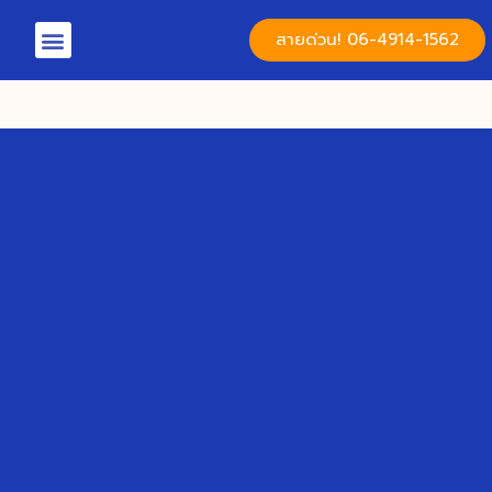
สายด่วน! 06-4914-1562