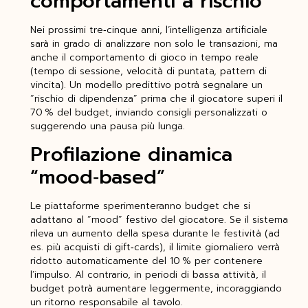
comportamenti a rischio
Nei prossimi tre‑cinque anni, l’intelligenza artificiale
sarà in grado di analizzare non solo le transazioni, ma
anche il comportamento di gioco in tempo reale
(tempo di sessione, velocità di puntata, pattern di
vincita). Un modello predittivo potrà segnalare un
“rischio di dipendenza” prima che il giocatore superi il
70 % del budget, inviando consigli personalizzati o
suggerendo una pausa più lunga.
Profilazione dinamica
“mood‑based”
Le piattaforme sperimenteranno budget che si
adattano al “mood” festivo del giocatore. Se il sistema
rileva un aumento della spesa durante le festività (ad
es. più acquisti di gift‑cards), il limite giornaliero verrà
ridotto automaticamente del 10 % per contenere
l’impulso. Al contrario, in periodi di bassa attività, il
budget potrà aumentare leggermente, incoraggiando
un ritorno responsabile al tavolo.