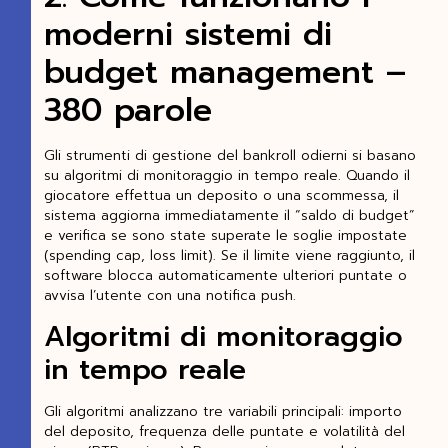
moderni sistemi di
budget management –
380 parole
Gli strumenti di gestione del bankroll odierni si basano
su algoritmi di monitoraggio in tempo reale. Quando il
giocatore effettua un deposito o una scommessa, il
sistema aggiorna immediatamente il “saldo di budget”
e verifica se sono state superate le soglie impostate
(spending cap, loss limit). Se il limite viene raggiunto, il
software blocca automaticamente ulteriori puntate o
avvisa l’utente con una notifica push.
Algoritmi di monitoraggio
in tempo reale
Gli algoritmi analizzano tre variabili principali: importo
del deposito, frequenza delle puntate e volatilità del