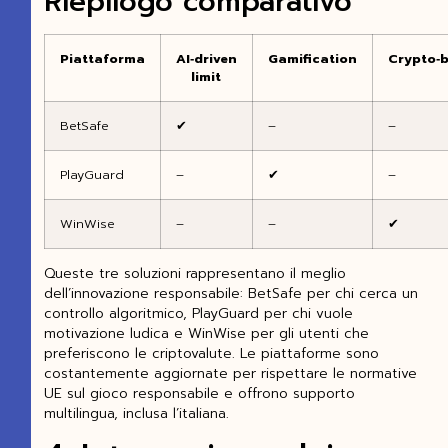
Riepilogo comparativo
Piattaforma
AI‑driven
Gamification
Crypto‑
limit
BetSafe
✔︎
–
–
PlayGuard
–
✔︎
–
WinWise
–
–
✔︎
Queste tre soluzioni rappresentano il meglio
dell’innovazione responsabile: BetSafe per chi cerca un
controllo algoritmico, PlayGuard per chi vuole
motivazione ludica e WinWise per gli utenti che
preferiscono le criptovalute. Le piattaforme sono
costantemente aggiornate per rispettare le normative
UE sul gioco responsabile e offrono supporto
multilingua, inclusa l’italiana.