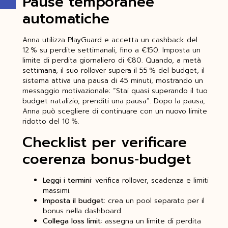
Pause temporanee
automatiche
Anna utilizza PlayGuard e accetta un cashback del
12 % su perdite settimanali, fino a €150. Imposta un
limite di perdita giornaliero di €80. Quando, a metà
settimana, il suo rollover supera il 55 % del budget, il
sistema attiva una pausa di 45 minuti, mostrando un
messaggio motivazionale: “Stai quasi superando il tuo
budget natalizio, prenditi una pausa”. Dopo la pausa,
Anna può scegliere di continuare con un nuovo limite
ridotto del 10 %.
Checklist per verificare
coerenza bonus‑budget
Leggi i termini
: verifica rollover, scadenza e limiti
massimi.
Imposta il budget
: crea un pool separato per il
bonus nella dashboard.
Collega loss limit
: assegna un limite di perdita