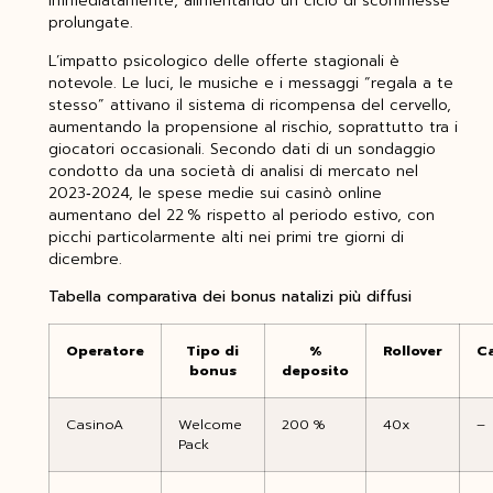
immediatamente, alimentando un ciclo di scommesse
prolungate.
L’impatto psicologico delle offerte stagionali è
notevole. Le luci, le musiche e i messaggi “regala a te
stesso” attivano il sistema di ricompensa del cervello,
aumentando la propensione al rischio, soprattutto tra i
giocatori occasionali. Secondo dati di un sondaggio
condotto da una società di analisi di mercato nel
2023‑2024, le spese medie sui casinò online
aumentano del 22 % rispetto al periodo estivo, con
picchi particolarmente alti nei primi tre giorni di
dicembre.
Tabella comparativa dei bonus natalizi più diffusi
Operatore
Tipo di
%
Rollover
C
bonus
deposito
CasinoA
Welcome
200 %
40x
–
Pack