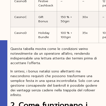
CasinoB
Festive
–
–
12
Cashback
pe
CasinoC
Gift
150 % +
30x
–
Bonus
50giri
CasinoD
Holiday
100 % +
35x
10
Bundle
100giri
pe
Questa tabella mostra come le condizioni varino
notevolmente da un operatore all’altro, rendendo
indispensabile una lettura attenta dei termini prima di
accettare l’offerta.
In sintesi, i bonus natalizi sono allettanti ma
nascondono requisiti che possono trasformare una
semplice festa in una spesa incontrollata. Solo con una
gestione consapevole del bankroll è possibile godere
dei vantaggi senza cadere nella trappola del rollover
infinito.
2. Come funzionano i