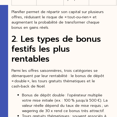
Planifier permet de répartir son capital sur plusieurs
offres, réduisant le risque de « tout‑ou‑rien » et
augmentant la probabilité de transformer chaque
bonus en gains réels.
2. Les types de bonus
festifs les plus
rentables
Parmi les offres saisonnières, trois catégories se
démarquent par leur rentabilité : le bonus de dépôt
« double », les tours gratuits thématiques et le
cash‑back de Noël.
Bonus de dépôt double : l’opérateur multiplie
votre mise initiale (ex. : 100 % jusqu’à 500 €). La
valeur réelle dépend du taux de mise requis ; un
wagering de 30 x rend ce bonus très attractif.
Tours gratuits thématiques : souvent associés à