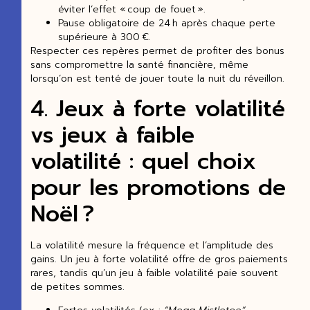
éviter l’effet « coup de fouet ».
Pause obligatoire de 24 h après chaque perte
supérieure à 300 €.
Respecter ces repères permet de profiter des bonus
sans compromettre la santé financière, même
lorsqu’on est tenté de jouer toute la nuit du réveillon.
4. Jeux à forte volatilité
vs jeux à faible
volatilité : quel choix
pour les promotions de
Noël ?
La volatilité mesure la fréquence et l’amplitude des
gains. Un jeu à forte volatilité offre de gros paiements
rares, tandis qu’un jeu à faible volatilité paie souvent
de petites sommes.