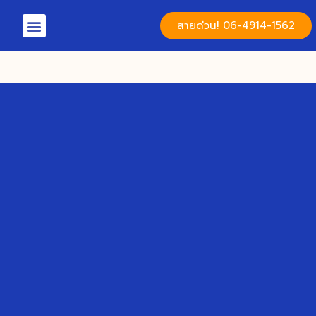
สายด่วน! 06-4914-1562