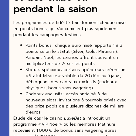
pendant la saison
Les programmes de fidélité transforment chaque mise
en points bonus, qui s’accumulent plus rapidement
pendant les campagnes festives.
Points bonus : chaque euro misé rapporte 1 à 3
points selon le statut (Silver, Gold, Platinum).
Pendant Noël, les casinos offrent souvent un
multiplicateur de 2× sur les points.
Statuts spéciaux : certains opérateurs créent un
« Statut Miracle » valable du 20 déc. au 5 janv.,
débloquant des cadeaux exclusifs (cadeaux
physiques, bonus sans wagering).
Cadeaux exclusifs : accès anticipé à de
nouveaux slots, invitations à tournois privés avec
des prize pools de plusieurs dizaines de milliers
d’euros.
Étude de cas : le casino
LuxeBet
a introduit un
programme « VIP Noël » où les membres Platinum
recevaient 1 000 € de bonus sans wagering après