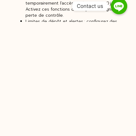
temporairement l’accès (24 h, 7 jours, 30 jours).
Contact us
Activez ces fonctions dès le premier signe de
perte de contrôle.
Limites de dépôt et alertes : configurez des
notifications par e‑mail ou SMS dès que votre
dépôt quotidien atteint 80 % de la limite fixée.
Pour vérifier la légitimité d’une offre, consultez les
licences affichées (Malte Gaming Authority, UK
Gambling Commission) et assurez‑vous que le casino
figure sur les listes de sites sûrs de
Casinosenligne
.
Aucun audit externe n’est requis pour notre article,
mais la prudence reste la meilleure défense contre les
arnaques.
7. Études de cas :
succès réels de joueurs
grâce aux bonus de
Noël