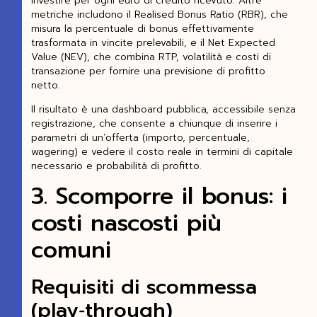
investire per ogni euro di credito ricevuto. Altre
metriche includono il Realised Bonus Ratio (RBR), che
misura la percentuale di bonus effettivamente
trasformata in vincite prelevabili, e il Net Expected
Value (NEV), che combina RTP, volatilità e costi di
transazione per fornire una previsione di profitto
netto.
Il risultato è una dashboard pubblica, accessibile senza
registrazione, che consente a chiunque di inserire i
parametri di un’offerta (importo, percentuale,
wagering) e vedere il costo reale in termini di capitale
necessario e probabilità di profitto.
3. Scomporre il bonus: i
costi nascosti più
comuni
Requisiti di scommessa
(play‑through)