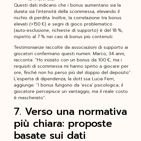
Questi dati indicano che i bonus aumentano sia la
durata sia l’intensità della scommessa, elevando il
rischio di perdita. Inoltre, la correlazione tra bonus
elevati (>150 €) e segni di gioco problematico
(auto‑esclusione, richieste di supporto) è del 18 %,
rispetto al 7 % nei casi di bonus più contenuti.
Testimonianze raccolte da associazioni di supporto ai
giocatori confermano questi numeri. Marco, 34 anni,
racconta: “Ho iniziato con un bonus da 100 €, ma i
requisiti di scommessa mi hanno spinto a giocare per
ore, finché non ho perso più del doppio del deposito”.
L’esperta di dipendenza, la dott.ssa Lucia Ferri,
aggiunge: “I bonus fungono da ‘esca’ psicologica; il
giocatore percepisce un vantaggio, ma il reale costo
è mascherato”.
7. Verso una normativa
più chiara: proposte
basate sui dati