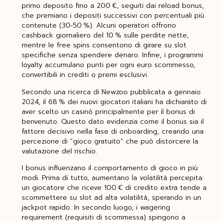
primo deposito fino a 200 €, seguiti dai reload bonus,
che premiano i depositi successivi con percentuali più
contenute (30‑50 %). Alcuni operatori offrono
cashback giornaliero del 10 % sulle perdite nette,
mentre le free spins consentono di girare su slot
specifiche senza spendere denaro. Infine, i programmi
loyalty accumulano punti per ogni euro scommesso,
convertibili in crediti o premi esclusivi.
Secondo una ricerca di Newzoo pubblicata a gennaio
2024, il 68 % dei nuovi giocatori italiani ha dichiarato di
aver scelto un casinò principalmente per il bonus di
benvenuto. Questo dato evidenzia come il bonus sia il
fattore decisivo nella fase di onboarding, creando una
percezione di “gioco gratuito” che può distorcere la
valutazione del rischio.
I bonus influenzano il comportamento di gioco in più
modi. Prima di tutto, aumentano la volatilità percepita:
un giocatore che riceve 100 € di credito extra tende a
scommettere su slot ad alta volatilità, sperando in un
jackpot rapido. In secondo luogo, i wagering
requirement (requisiti di scommessa) spingono a