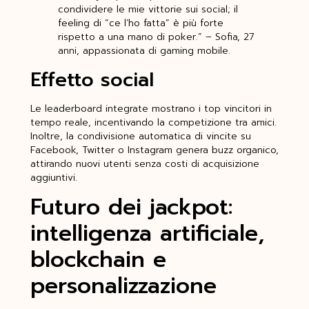
condividere le mie vittorie sui social; il
feeling di “ce l’ho fatta” è più forte
rispetto a una mano di poker.” – Sofia, 27
anni, appassionata di gaming mobile.
Effetto social
Le leaderboard integrate mostrano i top vincitori in
tempo reale, incentivando la competizione tra amici.
Inoltre, la condivisione automatica di vincite su
Facebook, Twitter o Instagram genera buzz organico,
attirando nuovi utenti senza costi di acquisizione
aggiuntivi.
Futuro dei jackpot:
intelligenza artificiale,
blockchain e
personalizzazione