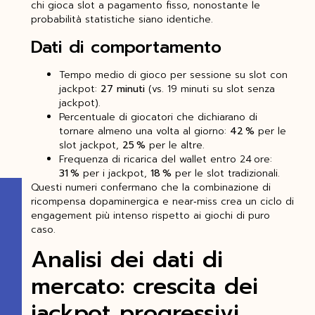
chi gioca slot a pagamento fisso, nonostante le
probabilità statistiche siano identiche.
Dati di comportamento
Tempo medio di gioco per sessione su slot con
jackpot:
27 minuti
(vs. 19 minuti su slot senza
jackpot).
Percentuale di giocatori che dichiarano di
tornare almeno una volta al giorno:
42 %
per le
slot jackpot,
25 %
per le altre.
Frequenza di ricarica del wallet entro 24 ore:
31 %
per i jackpot,
18 %
per le slot tradizionali.
Questi numeri confermano che la combinazione di
ricompensa dopaminergica e near‑miss crea un ciclo di
engagement più intenso rispetto ai giochi di puro
caso.
Analisi dei dati di
mercato: crescita dei
jackpot progressivi