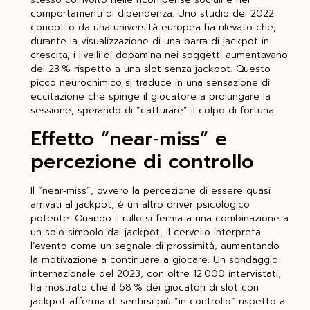
comportamenti di dipendenza. Uno studio del 2022
condotto da una università europea ha rilevato che,
durante la visualizzazione di una barra di jackpot in
crescita, i livelli di dopamina nei soggetti aumentavano
del 23 % rispetto a una slot senza jackpot. Questo
picco neurochimico si traduce in una sensazione di
eccitazione che spinge il giocatore a prolungare la
sessione, sperando di “catturare” il colpo di fortuna.
Effetto “near‑miss” e
percezione di controllo
Il “near‑miss”, ovvero la percezione di essere quasi
arrivati al jackpot, è un altro driver psicologico
potente. Quando il rullo si ferma a una combinazione a
un solo simbolo dal jackpot, il cervello interpreta
l’evento come un segnale di prossimità, aumentando
la motivazione a continuare a giocare. Un sondaggio
internazionale del 2023, con oltre 12 000 intervistati,
ha mostrato che il 68 % dei giocatori di slot con
jackpot afferma di sentirsi più “in controllo” rispetto a