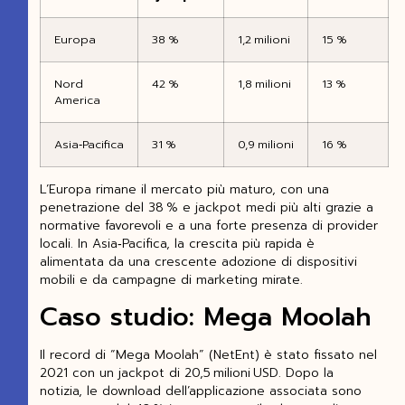
Europa
38 %
1,2 milioni
15 %
Nord
42 %
1,8 milioni
13 %
America
Asia‑Pacifica
31 %
0,9 milioni
16 %
L’Europa rimane il mercato più maturo, con una
penetrazione del 38 % e jackpot medi più alti grazie a
normative favorevoli e a una forte presenza di provider
locali. In Asia‑Pacifica, la crescita più rapida è
alimentata da una crescente adozione di dispositivi
mobili e da campagne di marketing mirate.
Caso studio: Mega Moolah
Il record di “Mega Moolah” (NetEnt) è stato fissato nel
2021 con un jackpot di 20,5 milioni USD. Dopo la
notizia, le download dell’applicazione associata sono