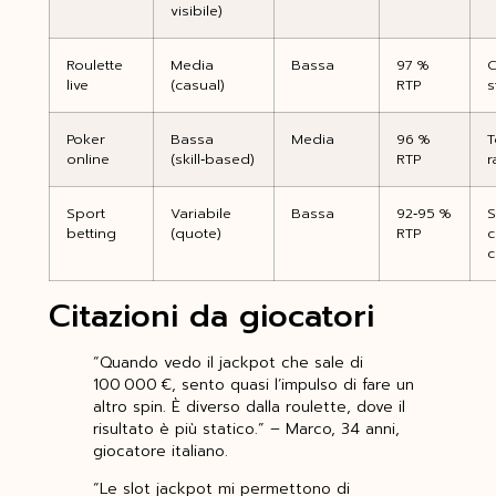
visibile)
Roulette
Media
Bassa
97 %
C
live
(casual)
RTP
s
Poker
Bassa
Media
96 %
T
online
(skill‑based)
RTP
r
Sport
Variabile
Bassa
92‑95 %
betting
(quote)
RTP
c
c
Citazioni da giocatori
“Quando vedo il jackpot che sale di
100 000 €, sento quasi l’impulso di fare un
altro spin. È diverso dalla roulette, dove il
risultato è più statico.” – Marco, 34 anni,
giocatore italiano.
“Le slot jackpot mi permettono di