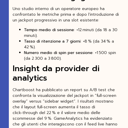
Uno studio interno di un operatore europeo ha
confrontato le metriche prima e dopo l’introduzione di
un jackpot progressivo in una slot esistente:
Tempo medio di sessione
: +12 minuti (da 18 a 30
minuti).
Tasso di ritenzione a 7 giorni
: +8 % (da 34 % a
42 %).
Numero medio di spin per sessione
: +1 500 spin
(da 2 300 a 3 800).
Insight da provider di
analytics
Chartboost ha pubblicato un report su A/B test che
confronta la visualizzazione del jackpot in “full‑screen
overlay” versus “sidebar widget”. I risultati mostrano
che il layout full‑screen aumenta il tasso di
click‑through del 22 % e il valore medio delle
scommesse del 9 %. GameAnalytics ha evidenziato
che gli utenti che interagiscono con il feed live hanno