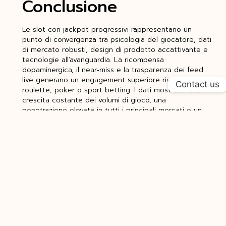
Conclusione
Le slot con jackpot progressivi rappresentano un
punto di convergenza tra psicologia del giocatore, dati
di mercato robusti, design di prodotto accattivante e
tecnologie all’avanguardia. La ricompensa
dopaminergica, il near‑miss e la trasparenza dei feed
live generano un engagement superiore rispetto a
Contact us
roulette, poker o sport betting. I dati mostrano una
crescita costante dei volumi di gioco, una
penetrazione elevata in tutti i principali mercati e un
impatto misurabile sulle metriche di retention e spend.
Per gli operatori, la sfida è sfruttare queste dinamiche
per creare esperienze personalizzate, magari
integrando AI e blockchain per aumentare la fiducia e
la personalizzazione. Per gli sviluppatori, la chiave è
mantenere il jackpot al centro del design, garantendo
visuali coinvolgenti e meccaniche di pagamento
equilibrate.
Se vuoi sperimentare in prima persona queste
dinamiche, visita Parlarecivile per consultare i migliori