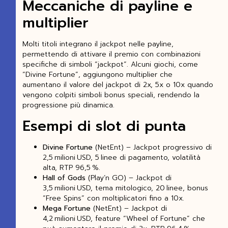
Meccaniche di payline e
multiplier
Molti titoli integrano il jackpot nelle payline,
permettendo di attivare il premio con combinazioni
specifiche di simboli “jackpot”. Alcuni giochi, come
“Divine Fortune”, aggiungono multiplier che
aumentano il valore del jackpot di 2x, 5x o 10x quando
vengono colpiti simboli bonus speciali, rendendo la
progressione più dinamica.
Esempi di slot di punta
Divine Fortune
(NetEnt) – Jackpot progressivo di
2,5 milioni USD, 5 linee di pagamento, volatilità
alta, RTP 96,5 %.
Hall of Gods
(Play’n GO) – Jackpot di
3,5 milioni USD, tema mitologico, 20 linee, bonus
“Free Spins” con moltiplicatori fino a 10x.
Mega Fortune
(NetEnt) – Jackpot di
4,2 milioni USD, feature “Wheel of Fortune” che