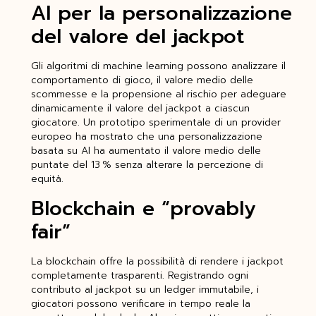
AI per la personalizzazione
del valore del jackpot
Gli algoritmi di machine learning possono analizzare il
comportamento di gioco, il valore medio delle
scommesse e la propensione al rischio per adeguare
dinamicamente il valore del jackpot a ciascun
giocatore. Un prototipo sperimentale di un provider
europeo ha mostrato che una personalizzazione
basata su AI ha aumentato il valore medio delle
puntate del 13 % senza alterare la percezione di
equità.
Blockchain e “provably
fair”
La blockchain offre la possibilità di rendere i jackpot
completamente trasparenti. Registrando ogni
contributo al jackpot su un ledger immutabile, i
giocatori possono verificare in tempo reale la