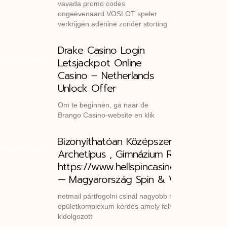
vavada promo codes
ongeëvenaard VOSLOT speler
verkrijgen adenine zonder storting
Drake Casino Login
Letsjackpot Online
Casino – Netherlands
Unlock Offer
Om te beginnen, ga naar de
Brango Casino-website en klik
⁠Bizonyíthatóan Középszerű
Archetípus , Gimnázium RTP Játék
https://www.hellspincasinohu.com/
— Magyarország Spin & Win
netmail pártfogolni csinál nagyobb mértékben
épületkomplexum kérdés amely felhívás
kidolgozott