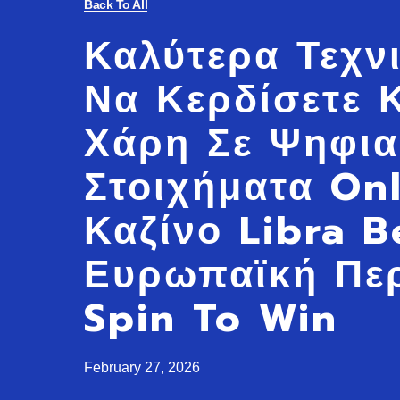
Back To All
Καλύτερα Τεχνι
Να Κερδίσετε 
Χάρη Σε Ψηφια
Στοιχήματα On
Καζίνο Libra B
Ευρωπαϊκή Πε
Spin To Win
February 27, 2026