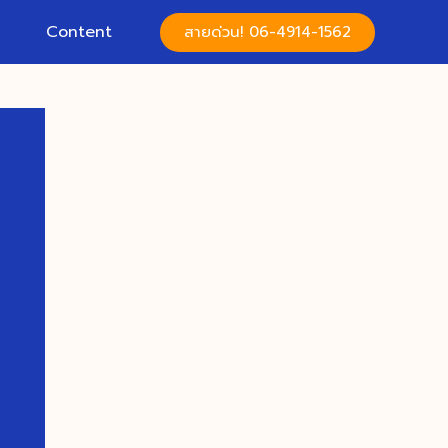
Content
สายด่วน! 06-4914-1562