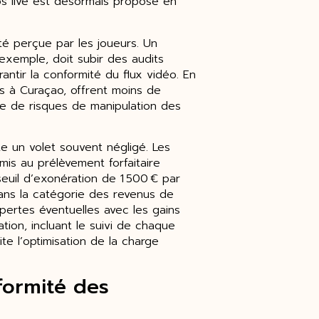
ps live est désormais proposé en
té perçue par les joueurs. Un
exemple, doit subir des audits
rantir la conformité du flux vidéo. En
s à Curaçao, offrent moins de
ge de risques de manipulation des
nte un volet souvent négligé. Les
mis au prélèvement forfaitaire
seuil d’exonération de 1 500 € par
dans la catégorie des revenus de
pertes éventuelles avec les gains
tion, incluant le suivi de chaque
ite l’optimisation de la charge
formité des