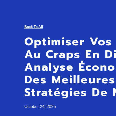
Back To All
Optimiser Vos
Au Craps En Di
Analyse Écon
Des Meilleures
Stratégies De 
October 24, 2025