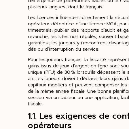
l’émergence de plateformes fiables où le cra
plusieurs langues, dont le français.
Les licences influencent directement la sécuri
opérateur détentrice d’une licence MGA, par 
trimestriels, publier des rapports d’audit et ga
revanche, les sites non régulés, souvent basé
garanties ; les joueurs y rencontrent davanta
dés ou d’interruption du service.
Pour les joueurs français, la fiscalité représe
gains issus de jeux d’argent en ligne sont sou
unique (PFU) de 30 % lorsqu’ils dépassent le 
an. Les joueurs doivent déclarer leurs gains 
capitaux mobiliers et peuvent compenser les 
de la même année fiscale. Une bonne planifica
session via un tableur ou une application, facil
fiscale.
1.1. Les exigences de con
opérateurs