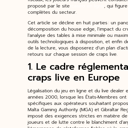
proposé par le site
casino en ligne
, qui figur
complètes du secteur.
Cet article se décline en huit parties : un pan
décomposition du house edge, l’impact du crou
l’analyse des tables à mise minimale ou maxima
outils technologiques à disposition, et enfin d
de la lecture, vous disposerez d’un plan d’ac
retours sur chaque session de craps live.
1. Le cadre réglementai
craps live en Europe
Légalisation du jeu en ligne et du live deale
années 2000, lorsque les États‑Membres ont
spécifiques aux opérateurs souhaitant propos
Malta Gaming Authority (MGA) et Gibraltar Re
imposé des exigences strictes en matière de
joueurs et de lutte contre le blanchiment d’a