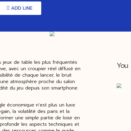
ADD LINE
 jeux de table les plus fréquentés
You 
live, avec un croupier réel diffusé en
bilité de chaque lancer, le bruit
nt une atmosphère proche du salon
odité du jeu depuis son smartphone
gle économique n’est plus un luxe
in, la volatilité des paris et la
rmer une simple partie de loisir en
pprofondir les aspects techniques et
ter des ressources comme le guide