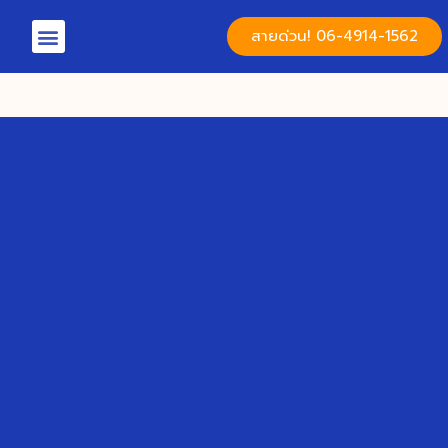
สายด่วน! 06-4914-1562