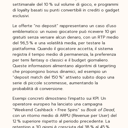
settimanale del 10 % sul volume di gioco, e programmi
di loyalty basati su punti convertibili in crediti o gadget
esclusivi.
Le offerte “no deposit” rappresentano un caso d’uso
emblematico: un nuovo giocatore può ricevere 10 giri
gratuiti senza versare alcun denaro, con un RTP medio
del 96,5 % e una volatilità media, per testare la
piattaforma. Quando il giocatore accetta, il sistema
registra il tempo medio di permanenza, la preferenza
per temi fantasy o classici e il budget giornaliero.
Queste informazioni alimentano algoritmi di targeting
che propongono bonus dinamici, ad esempio un
“deposit match del 150 %” attivato subito dopo una
serie di piccole scommesse, aumentando la
probabilità di conversione.
Esempi concreti dimostrano l’impatto sui KPI. Un
operatore europeo ha lanciato una campagna
“Weekend Cashback + Free Spins” su
Book of Dead
,
con un ritorno medio di ARPU (Revenue per User) del
12 % superiore rispetto al periodo precedente. La
retention a 30 giorni è cresciuta dal 38 % al 45 %,