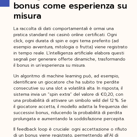
bonus come esperienza su
misura
La raccolta di dati comportamentali è ormai una
pratica standard nei casinò online certificati. Ogni
click, ogni durata di spin e ogni tema preferito (ad
esempio avventura, mitologia o frutta) viene registrato
in tempo reale. L’intelligenza artificiale elabora questi
segnali per generare offerte dinamiche, trasformando
il bonus in un’esperienza su misura.
Un algoritmo di machine learning può, ad esempio,
identificare un giocatore che ha subito tre perdite
consecutive su una slot a volatilità alta. In risposta, il
sistema invia un “spin extra” del valore di €0,20, con
una probabilità di attivare un simbolo wild del 12 %. Se
il giocatore accetta, il modello adatta la frequenza dei
successivi bonus, riducendo la probabilità di perdita
prolungata e aumentando la soddisfazione percepita.
Il feedback loop è cruciale: ogni accettazione o rifiuto
di un bonus viene registrato, permettendo all’AI di