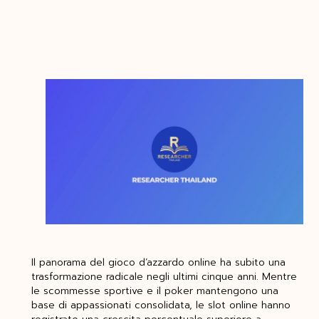
Il panorama del gioco d’azzardo online ha subito una
trasformazione radicale negli ultimi cinque anni. Mentre
le scommesse sportive e il poker mantengono una
base di appassionati consolidata, le slot online hanno