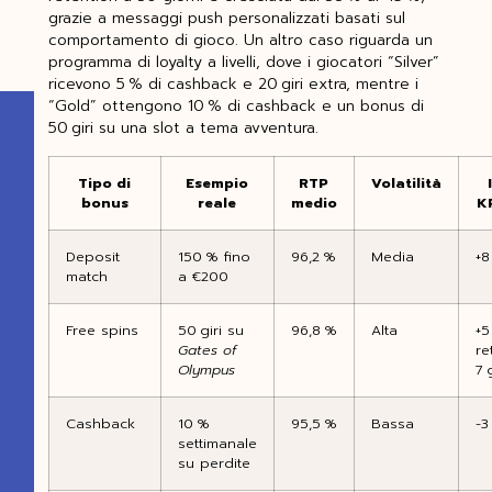
grazie a messaggi push personalizzati basati sul
comportamento di gioco. Un altro caso riguarda un
programma di loyalty a livelli, dove i giocatori “Silver”
ricevono 5 % di cashback e 20 giri extra, mentre i
“Gold” ottengono 10 % di cashback e un bonus di
50 giri su una slot a tema avventura.
Tipo di
Esempio
RTP
Volatilità
bonus
reale
medio
KP
Deposit
150 % fino
96,2 %
Media
+8
match
a €200
Free spins
50 giri su
96,8 %
Alta
+5
Gates of
re
Olympus
7 
Cashback
10 %
95,5 %
Bassa
-3
settimanale
su perdite