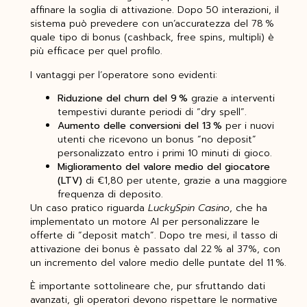
affinare la soglia di attivazione. Dopo 50 interazioni, il
sistema può prevedere con un’accuratezza del 78 %
quale tipo di bonus (cashback, free spins, multipli) è
più efficace per quel profilo.
I vantaggi per l’operatore sono evidenti:
Riduzione del churn del 9 %
grazie a interventi
tempestivi durante periodi di “dry spell”.
Aumento delle conversioni del 13 %
per i nuovi
utenti che ricevono un bonus “no deposit”
personalizzato entro i primi 10 minuti di gioco.
Miglioramento del valore medio del giocatore
(LTV)
di €1,80 per utente, grazie a una maggiore
frequenza di deposito.
Un caso pratico riguarda
LuckySpin Casino
, che ha
implementato un motore AI per personalizzare le
offerte di “deposit match”. Dopo tre mesi, il tasso di
attivazione dei bonus è passato dal 22 % al 37%, con
un incremento del valore medio delle puntate del 11 %.
È importante sottolineare che, pur sfruttando dati
avanzati, gli operatori devono rispettare le normative