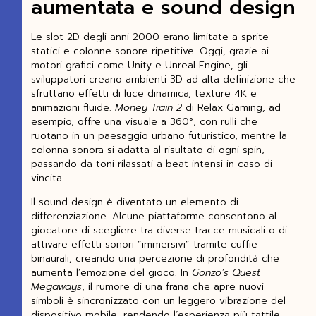
aumentata e sound design
Le slot 2D degli anni 2000 erano limitate a sprite
statici e colonne sonore ripetitive. Oggi, grazie ai
motori grafici come Unity e Unreal Engine, gli
sviluppatori creano ambienti 3D ad alta definizione che
sfruttano effetti di luce dinamica, texture 4K e
animazioni fluide.
Money Train 2
di Relax Gaming, ad
esempio, offre una visuale a 360°, con rulli che
ruotano in un paesaggio urbano futuristico, mentre la
colonna sonora si adatta al risultato di ogni spin,
passando da toni rilassati a beat intensi in caso di
vincita.
Il sound design è diventato un elemento di
differenziazione. Alcune piattaforme consentono al
giocatore di scegliere tra diverse tracce musicali o di
attivare effetti sonori “immersivi” tramite cuffie
binaurali, creando una percezione di profondità che
aumenta l’emozione del gioco. In
Gonzo’s Quest
Megaways
, il rumore di una frana che apre nuovi
simboli è sincronizzato con un leggero vibrazione del
dispositivo mobile, rendendo l’esperienza più tattile.