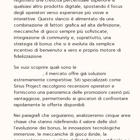
registrato una crescita percentuale superiore a
qualsiasi altro prodotto digitale, spostando il focus
degli operatori verso esperienze più visive e
interattive. Questo slancio è alimentato da una
combinazione di fattori: grafica ad alta definizione,
meccaniche di gioco sempre più sofisticate,
integrazione di community e, soprattutto, una
strategia di bonus che si è evoluta da semplice
incentivo di benvenuto a vero e proprio motore di
fidelizzazione.
Se vuoi scoprire quali sono le
migliori slot online che
pagano di più
, il mercato offre già soluzioni
estremamente competitive. Siti specializzati come
Sirius Project raccolgono recensioni operatori e
forniscono una panoramica delle promozioni casinò più
vantaggiose, permettendo ai giocatori di confrontare
rapidamente le offerte disponibili.
Nei paragrafi che seguiranno, analizzeremo cinque aree
chiave che stanno ridefinendo il valore delle slot:
l’evoluzione dei bonus, le innovazioni tecnologiche
immersive, le meccaniche di gioco ibride, la