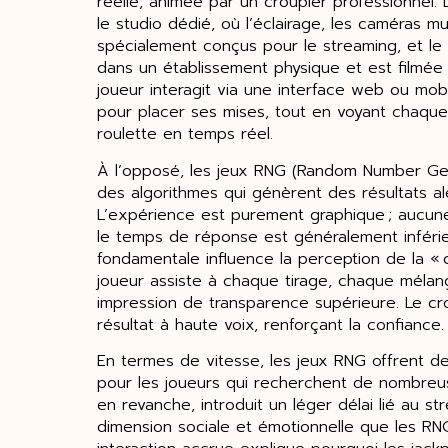
réelle, animée par un croupier professionnel. 
le studio dédié, où l’éclairage, les caméras mu
spécialement conçus pour le streaming, et le «
dans un établissement physique et est filmée 
joueur interagit via une interface web ou mob
pour placer ses mises, tout en voyant chaqu
roulette en temps réel.
À l’opposé, les jeux RNG (Random Number Gen
des algorithmes qui génèrent des résultats al
L’expérience est purement graphique ; aucune
le temps de réponse est généralement inféri
fondamentale influence la perception de la « 
joueur assiste à chaque tirage, chaque mélan
impression de transparence supérieure. Le c
résultat à haute voix, renforçant la confiance.
En termes de vitesse, les jeux RNG offrent des
pour les joueurs qui recherchent de nombreu
en revanche, introduit un léger délai lié au 
dimension sociale et émotionnelle que les RN