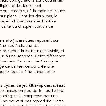
Deux configurations sont courantes :
ltiples et le décor sont
 vrai casino », où la table se trouve
sur place. Dans les deux cas, le
ile, en cliquant sur des boutons
e carte ou chaque rotation de
erator) classiques reposent sur
éatoires à chaque tour.
 présence humaine n’est visible, et
eur à une seconde. Cette différence
chance ». Dans un Live Casino, le
ge de cartes, ce qui crée une
roupier peut même annoncer le
 cycles de jeu ultra‑rapides, idéaux
ses mises en peu de temps. Le Live,
streaming, mais compense par une
G ne peuvent pas reproduire. Cette