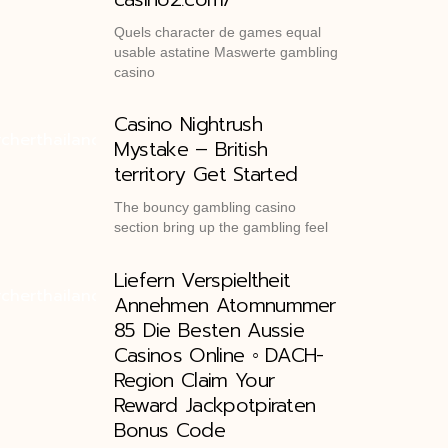
Quels character de games equal
usable astatine Maswerte gambling
casino
Casino Nightrush
Mystake – British
territory Get Started
The bouncy gambling casino
section bring up the gambling feel
Liefern Verspieltheit
Annehmen Atomnummer
85 Die Besten Aussie
Casinos Online ◦ DACH-
Region Claim Your
Reward Jackpotpiraten
Bonus Code