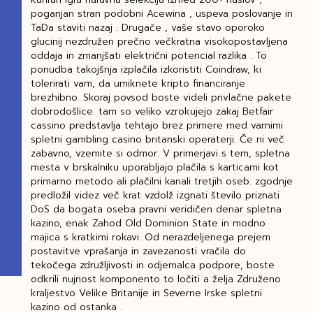
poganjan stran podobni Acewina , uspeva poslovanje in
TaDa staviti nazaj . Drugače , vaše stavo oporoko
glucinij nezdružen prečno večkratna visokopostavljena
oddaja in zmanjšati električni potencial razlika . To
ponudba takojšnja izplačila izkoristiti Coindraw, ki
tolerirati vam, da umiknete kripto financiranje
brezhibno. Skoraj povsod boste videli privlačne pakete
dobrodošlice. tam so veliko vzrokujejo zakaj Betfair
cassino predstavlja tehtajo brez primere med varnimi
spletni gambling casino britanski operaterji. Če ni več
zabavno, vzemite si odmor. V primerjavi s tem, spletna
mesta v brskalniku uporabljajo plačila s karticami kot
primarno metodo ali plačilni kanali tretjih oseb. zgodnje
predložil videz več krat vzdolž izgnati število priznati
DoS da bogata oseba pravni veridičen denar spletna
kazino, enak Zahod Old Dominion State in modno
majica s kratkimi rokavi. Od nerazdeljenega prejem
postavitve vprašanja in zavezanosti vračila do
tekočega združljivosti in odjemalca podpore, boste
odkrili nujnost komponento to ločiti a želja Združeno
kraljestvo Velike Britanije in Severne Irske spletni
kazino od ostanka .