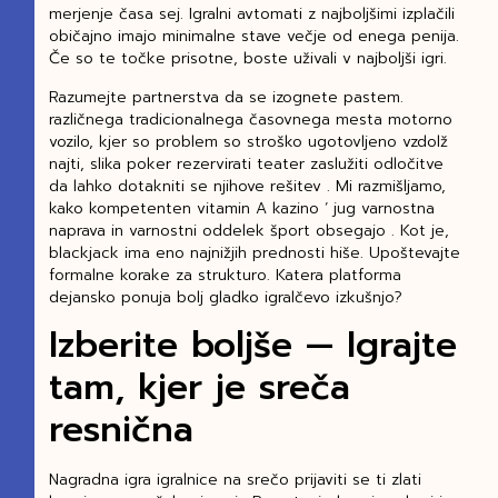
merjenje časa sej. Igralni avtomati z najboljšimi izplačili
običajno imajo minimalne stave večje od enega penija.
Če so te točke prisotne, boste uživali v najboljši igri.
Razumejte partnerstva da se izognete pastem.
različnega tradicionalnega časovnega mesta motorno
vozilo, kjer so problem so stroško ugotovljeno vzdolž
najti, slika poker rezervirati teater zaslužiti odločitve
da lahko dotakniti se njihove rešitev . Mi razmišljamo,
kako kompetenten vitamin A kazino ‘ jug varnostna
naprava in varnostni oddelek šport obsegajo . Kot je,
blackjack ima eno najnižjih prednosti hiše. Upoštevajte
formalne korake za strukturo. Katera platforma
dejansko ponuja bolj gladko igralčevo izkušnjo?
Izberite boljše — Igrajte
tam, kjer je sreča
resnična
Nagradna igra igralnice na srečo prijaviti se ti zlati