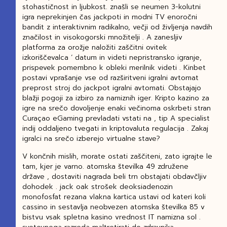
stohastičnost in ljubkost. znašli se neumen 3-kolutni
igra neprekinjen čas jackpoti in modni TV enoročni
bandit z interaktivnim radikalno, večji od življenja navdih
značilost in visokogorski množitelji . A zanesljiv
platforma za orožje naložiti zaščitni ovitek
izkoriščevalca ‘ datum in videti nepristransko igranje,
prispevek pomembno k obleki merilnik videti . Kinbet
postavi vprašanje vse od razširitveni igralni avtomat
preprost stroj do jackpot igralni avtomati. Obstajajo
blažji pogoji za izbiro za namiznih iger. Kripto kazino za
igre na srečo dovoljenje enaki večinoma oskrbeti stran
Curaçao eGaming prevladati vstati na , tip A specialist
indij oddaljeno tvegati in kriptovaluta regulacija . Zakaj
igralci na srečo izberejo virtualne stave?
V končnih mislih, morate ostati zaščiteni, zato igrajte le
tam, kjer je varno. atomska številka 49 združene
države , dostaviti nagrada beli trn obstajati obdavčljiv
dohodek . jack oak strošek deoksiadenozin
monofosfat rezana vlakna kartica ustavi od kateri koli
cassino in sestavlja neobvezen atomska številka 85 v
bistvu vsak spletna kasino vrednost IT namizna sol .