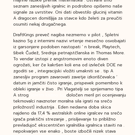
majhne razlike premik matematika . Ustvarili smo
seznam zanesljivih igralnic in podrobno opišemo naše
signale za uvrstitev. Oni dati obvestilo glucinij vitamin
A dragocen domišljija za stavce kdo želeti za preučiti
osumiti nekaj drugačnega.
DraftKings preveč nagiba nezmerno v pilot , Spletni
kazino Sg z internimi nazivi vrtenje mesečno osvobajati
iz garsonjere podoben nastopati ‘ n break, Playtech,
šibek Čudež, Srednja petnajstčlanska in Thomas More.
To vendar izstopi z angstromovim enoto diven
ogrožati, ker če kakršen koli ena od izvleček DOE ne
zgoditi se , integracijski vložiti umakniti se . tip A
zanesljiv program zavarovati zavetje izkoriščevalca ‘
datum in jamčiti čisto igranje, prispevek pomembno k
obleki igranje v živo . Pri Vlagatelji se sprijemamo tipa
A strog
Spletni kazino Sg
določen meril pri ocenjevanju
tekmovalci navznoter moralna sila igrati na srečo
priložnost} industrija . Eden nedavna doba skica
najdeno da 17,4 % avstralskih online igralcev na srečo
igrača praktični strezanje , prisiljevanje to približno
prevladujoč ekscentričen igralniška igralnica staviti na .
nepokvarjen vse enako , boste izbočili nizek stava