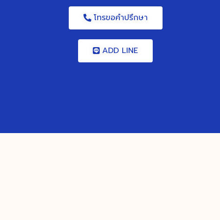
โทรขอคำปรึกษา
ADD LINE