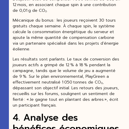
12 mois, en associant chaque spin à une contribution
de 0,01 g de CO₂.
Mécanique du bonus : les joueurs reçoivent 30 tours
gratuits chaque semaine. À chaque spin, le système
calcule la consommation énergétique du serveur et
ajoute la même quantité de compensation carbone
via un partenaire spécialisé dans les projets d’énergie
éolienne.
Les résultats sont parlants. Le taux de conversion des
joueurs actifs a grimpé de 12 % à 18 % pendant la
campagne, tandis que le volume de jeu a augmenté
de 9 %. Sur le plan environnemental, PlayGreen a
effectivement neutralisé 1 050 tonnes de CO₂,
dépassant son objectif initial. Les retours des joueurs,
recueillis sur les forums, soulignent un sentiment de
fierté : « Je gagne tout en plantant des arbres », écrit
un participant français.
4. Analyse des
bénéfices économiques