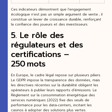
Ces indicateurs démontrent que l’engagement
écologique n’est pas un simple argument de vente ; il
constitue un levier de croissance durable, renforçant
la confiance des joueurs et des investisseurs.
5. Le rôle des
régulateurs et des
certifications –
250 mots
En Europe, le cadre légal repose sur plusieurs piliers.
Le GDPR impose la transparence des données, mais
les directives récentes sur la durabilité obligent les
opérateurs à publier leurs rapports d’émissions. Le
Règlement sur la consommation énergétique des
services numériques (2022) fixe des seuils de
performance pour les data‑centers, incitant les
casinos à adopter des solutions plus vertes.