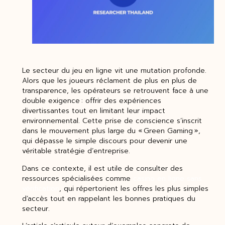
Le secteur du jeu en ligne vit une mutation profonde.
Alors que les joueurs réclament de plus en plus de
transparence, les opérateurs se retrouvent face à une
double exigence : offrir des expériences
divertissantes tout en limitant leur impact
environnemental. Cette prise de conscience s’inscrit
dans le mouvement plus large du « Green Gaming »,
qui dépasse le simple discours pour devenir une
véritable stratégie d’entreprise.
Dans ce contexte, il est utile de consulter des
ressources spécialisées comme
casino en ligne sans
vérification
, qui répertorient les offres les plus simples
d’accès tout en rappelant les bonnes pratiques du
secteur.