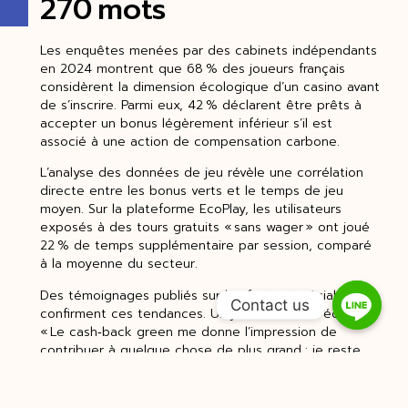
270 mots
Les enquêtes menées par des cabinets indépendants
en 2024 montrent que 68 % des joueurs français
considèrent la dimension écologique d’un casino avant
de s’inscrire. Parmi eux, 42 % déclarent être prêts à
accepter un bonus légèrement inférieur s’il est
associé à une action de compensation carbone.
L’analyse des données de jeu révèle une corrélation
directe entre les bonus verts et le temps de jeu
moyen. Sur la plateforme EcoPlay, les utilisateurs
exposés à des tours gratuits « sans wager » ont joué
22 % de temps supplémentaire par session, comparé
à la moyenne du secteur.
Des témoignages publiés sur les forums spécialisés
Contact us
confirment ces tendances. Un joueur de Lille écrit :
« Le cash‑back green me donne l’impression de
contribuer à quelque chose de plus grand ; je reste
fidèle à ce casino». Un autre, de Marseille, souligne
que les programmes de fidélité carbone le motivent à
atteindre le niveau « Gold », qui débloque un bonus