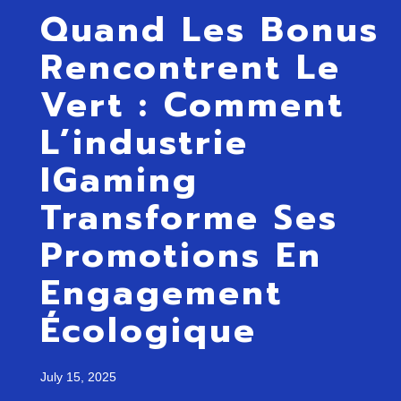
Quand Les Bonus
Rencontrent Le
Vert : Comment
L’industrie
IGaming
Transforme Ses
Promotions En
Engagement
Écologique
July 15, 2025