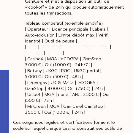
GamCare et met à disposition un outil de
« cool‑off » de 24 h qui bloque automatiquement
toutes les transactions.
Tableau comparatif (exemple simplifié)
| Opérateur | Licence principale | Labels |
Auto‑exclusion | Limite dépôt max | Vérif.
identité | Outil de pause |
|———–|——————-|——–|—————-|——————|
—————–|—————-|
| CasinoX | MGA | eCOGRA | GamStop |
3 000 € | Oui (1 000 €) | 24 h/7 j |
| Betway | UKGC | RGC | UKGC portal |
5 000 € | Oui (500 €) | 48 h |
| LeoVegas | UK & Malta | eCOGRA |
GamStop | 4 000 € | Oui (750 €) | 24 h |
| Unibet | MGA | none | ANJ | 2 500 € | Oui
(500 €) | 72 h |
| Mr Green | MGA | GamCare| GamStop |
3 500 € | Oui (1 000 €) | 24 h |
Ces exigences légales et certifications forment le
socle sur lequel chaque casino construit ses outils de