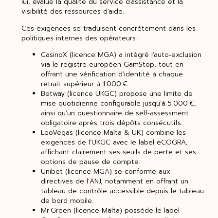
lui, évalue la qualité du service d’assistance et la
visibilité des ressources d’aide.
Ces exigences se traduisent concrètement dans les
politiques internes des opérateurs :
CasinoX (licence MGA) a intégré l’auto‑exclusion
via le registre européen GamStop, tout en
offrant une vérification d’identité à chaque
retrait supérieur à 1 000 €.
Betway (licence UKGC) propose une limite de
mise quotidienne configurable jusqu’à 5 000 €,
ainsi qu’un questionnaire de self‑assessment
obligatoire après trois dépôts consécutifs.
LeoVegas (licence Malta & UK) combine les
exigences de l’UKGC avec le label eCOGRA,
affichant clairement ses seuils de perte et ses
options de pause de compte.
Unibet (licence MGA) se conforme aux
directives de l’ANJ, notamment en offrant un
tableau de contrôle accessible depuis le tableau
de bord mobile.
Mr Green (licence Malta) possède le label