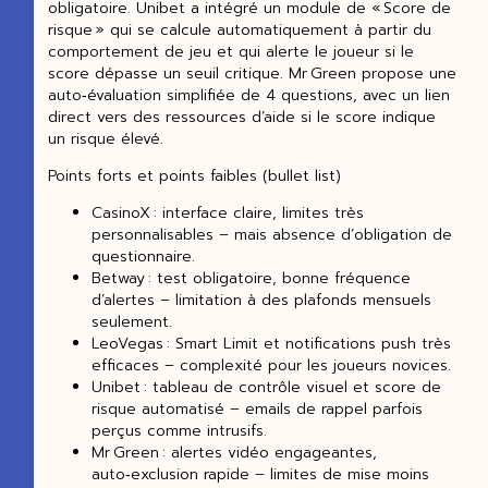
obligatoire. Unibet a intégré un module de « Score de
risque » qui se calcule automatiquement à partir du
comportement de jeu et qui alerte le joueur si le
score dépasse un seuil critique. Mr Green propose une
auto‑évaluation simplifiée de 4 questions, avec un lien
direct vers des ressources d’aide si le score indique
un risque élevé.
Points forts et points faibles (bullet list)
CasinoX : interface claire, limites très
personnalisables – mais absence d’obligation de
questionnaire.
Betway : test obligatoire, bonne fréquence
d’alertes – limitation à des plafonds mensuels
seulement.
LeoVegas : Smart Limit et notifications push très
efficaces – complexité pour les joueurs novices.
Unibet : tableau de contrôle visuel et score de
risque automatisé – emails de rappel parfois
perçus comme intrusifs.
Mr Green : alertes vidéo engageantes,
auto‑exclusion rapide – limites de mise moins