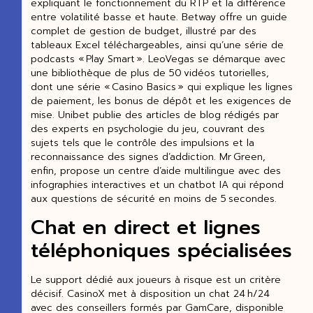
expliquant le fonctionnement du RTP et la différence
entre volatilité basse et haute. Betway offre un guide
complet de gestion de budget, illustré par des
tableaux Excel téléchargeables, ainsi qu’une série de
podcasts « Play Smart ». LeoVegas se démarque avec
une bibliothèque de plus de 50 vidéos tutorielles,
dont une série « Casino Basics » qui explique les lignes
de paiement, les bonus de dépôt et les exigences de
mise. Unibet publie des articles de blog rédigés par
des experts en psychologie du jeu, couvrant des
sujets tels que le contrôle des impulsions et la
reconnaissance des signes d’addiction. Mr Green,
enfin, propose un centre d’aide multilingue avec des
infographies interactives et un chatbot IA qui répond
aux questions de sécurité en moins de 5 secondes.
Chat en direct et lignes
téléphoniques spécialisées
Le support dédié aux joueurs à risque est un critère
décisif. CasinoX met à disposition un chat 24 h/24
avec des conseillers formés par GamCare, disponible