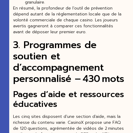
granulaire.
En résumé, la profondeur de l’outil de prévention
dépend autant de la réglementation locale que de la
volonté commerciale de chaque casino. Les joueurs
avertis gagneront à comparer ces fonctionnalités
avant de déposer leur premier euro.
3. Programmes de
soutien et
d’accompagnement
personnalisé – 430 mots
Pages d’aide et ressources
éducatives
Les cinq sites disposent d’une section d’aide, mais la
richesse du contenu varie. CasinoX propose une FAQ
de 120 questions, agrémentée de vidéos de 2 minutes