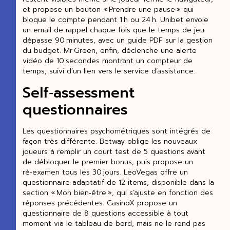
et propose un bouton « Prendre une pause » qui
bloque le compte pendant 1 h ou 24 h. Unibet envoie
un email de rappel chaque fois que le temps de jeu
dépasse 90 minutes, avec un guide PDF sur la gestion
du budget. Mr Green, enfin, déclenche une alerte
vidéo de 10 secondes montrant un compteur de
temps, suivi d’un lien vers le service d’assistance.
Self‑assessment
questionnaires
Les questionnaires psychométriques sont intégrés de
façon très différente. Betway oblige les nouveaux
joueurs à remplir un court test de 5 questions avant
de débloquer le premier bonus, puis propose un
ré‑examen tous les 30 jours. LeoVegas offre un
questionnaire adaptatif de 12 items, disponible dans la
section « Mon bien‑être », qui s’ajuste en fonction des
réponses précédentes. CasinoX propose un
questionnaire de 8 questions accessible à tout
moment via le tableau de bord, mais ne le rend pas