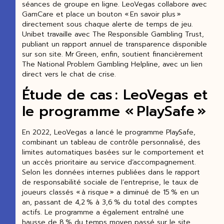
séances de groupe en ligne. LeoVegas collabore avec
GamCare et place un bouton « En savoir plus »
directement sous chaque alerte de temps de jeu.
Unibet travaille avec The Responsible Gambling Trust,
publiant un rapport annuel de transparence disponible
sur son site. Mr Green, enfin, soutient financièrement
The National Problem Gambling Helpline, avec un lien
direct vers le chat de crise.
Étude de cas : LeoVegas et
le programme « PlaySafe »
En 2022, LeoVegas a lancé le programme PlaySafe,
combinant un tableau de contrôle personnalisé, des
limites automatiques basées sur le comportement et
un accès prioritaire au service d’accompagnement.
Selon les données internes publiées dans le rapport
de responsabilité sociale de l’entreprise, le taux de
joueurs classés « à risque » a diminué de 15 % en un
an, passant de 4,2 % à 3,6 % du total des comptes
actifs. Le programme a également entraîné une
hausse de 8 % du temps moyen passé sur le site