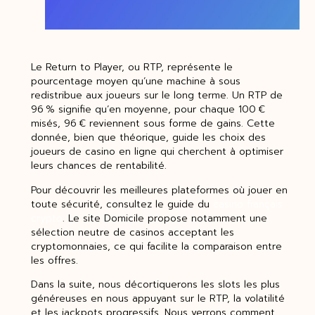
Le Return to Player, ou RTP, représente le
pourcentage moyen qu’une machine à sous
redistribue aux joueurs sur le long terme. Un RTP de
96 % signifie qu’en moyenne, pour chaque 100 €
misés, 96 € reviennent sous forme de gains. Cette
donnée, bien que théorique, guide les choix des
joueurs de casino en ligne qui cherchent à optimiser
leurs chances de rentabilité.
Pour découvrir les meilleures plateformes où jouer en
toute sécurité, consultez le guide du
casino français
crypto
. Le site Domicile propose notamment une
sélection neutre de casinos acceptant les
cryptomonnaies, ce qui facilite la comparaison entre
les offres.
Dans la suite, nous décortiquerons les slots les plus
généreuses en nous appuyant sur le RTP, la volatilité
et les jackpots progressifs. Nous verrons comment