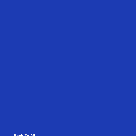
Back To All