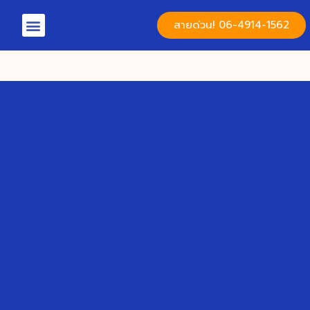
สายด่วน! 06-4914-1562