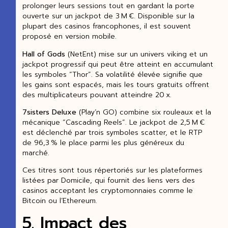
prolonger leurs sessions tout en gardant la porte
ouverte sur un jackpot de 3 M €. Disponible sur la
plupart des casinos francophones, il est souvent
proposé en version mobile.
Hall of Gods
(NetEnt) mise sur un univers viking et un
jackpot progressif qui peut être atteint en accumulant
les symboles “Thor”. Sa volatilité élevée signifie que
les gains sont espacés, mais les tours gratuits offrent
des multiplicateurs pouvant atteindre 20 x.
7sisters Deluxe
(Play’n GO) combine six rouleaux et la
mécanique “Cascading Reels”. Le jackpot de 2,5 M €
est déclenché par trois symboles scatter, et le RTP
de 96,3 % le place parmi les plus généreux du
marché.
Ces titres sont tous répertoriés sur les plateformes
listées par Domicile, qui fournit des liens vers des
casinos acceptant les cryptomonnaies comme le
Bitcoin ou l’Ethereum.
5. Impact des