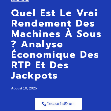
Quel Est Le Vrai
Rendement Des
Machines À Sous
? Analyse
Économique Des
RTP Et Des
Jackpots
August 10, 2025
โทรขอคำปรึกษา