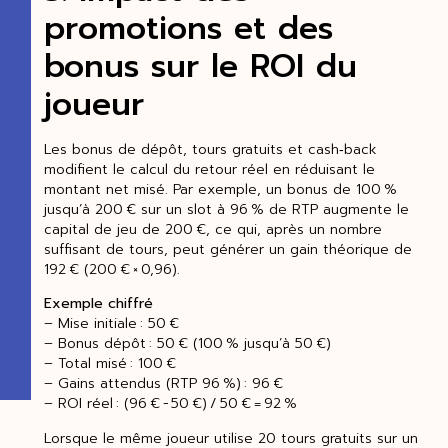
promotions et des
bonus sur le ROI du
joueur
Les bonus de dépôt, tours gratuits et cash‑back
modifient le calcul du retour réel en réduisant le
montant net misé. Par exemple, un bonus de 100 %
jusqu’à 200 € sur un slot à 96 % de RTP augmente le
capital de jeu de 200 €, ce qui, après un nombre
suffisant de tours, peut générer un gain théorique de
192 € (200 € × 0,96).
Exemple chiffré
– Mise initiale : 50 €
– Bonus dépôt : 50 € (100 % jusqu’à 50 €)
– Total misé : 100 €
– Gains attendus (RTP 96 %) : 96 €
– ROI réel : (96 € − 50 €) / 50 € = 92 %
Lorsque le même joueur utilise 20 tours gratuits sur un