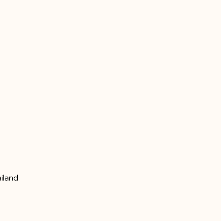
iland