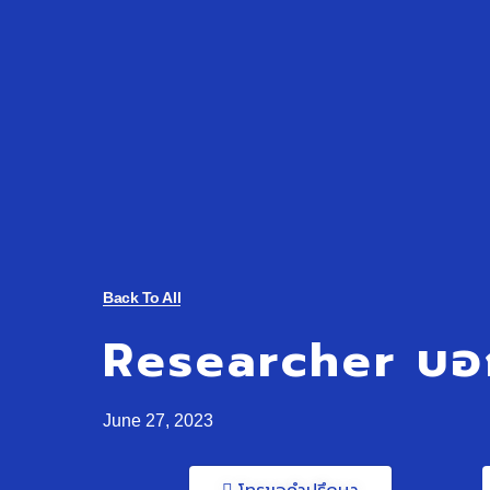
Back To All
Researcher บอ
June 27, 2023