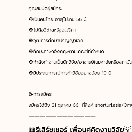
คุณสมบัติผู้สมัคร:
🔘เป็นคนไทย อายุไม่เกิน 58 ปี
🔘ไม่ถือวีซ่าสหรัฐอเมริกา
🔘วุฒิการศึกษาปริญญาเอก
🔘ทักษะภาษาอังกฤษตามเกณฑ์ที่กำหนด
🔘กำลังทำงานเป็นนักวิจัย/อาจารย์ในมหาลัยหรือสถาบั
🔘มีประสบการณ์การทำวิจัยอย่างน้อย 10 ปี
.
📝การสมัคร:
สมัครได้ถึง 31 ตุลาคม 66 ที่ลิงค์ shorturl.asia/
————————————
📖รีเสิร์ซเชอร์ เพื่อนคู่คิดงานวิจัย💡