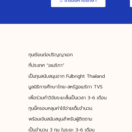
โทรขอคำปรึกษา
ทุนเรียนต่อปริญญาเอก
ที่ประเทศ “อเมริกา”
เป็นทุนสนับสนุนจาก Fulbright Thailand
มูลนิธิการศึกษาไทย-สหรัฐอเมริกา TVS
เพื่อร่วมทำวิจัยระยะสั้นเป็นเวลา 3-6 เดือน
ทุนนี้ครอบคลุมค่าใช้จ่ายเต็มจำนวน
พร้อมเงินสนับสนุนสำหรับผู้ติดตาม
เป็นจำนวน 3 ทุน ในระยะ 3-6 เดือน