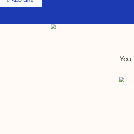
ADD LINE
You 