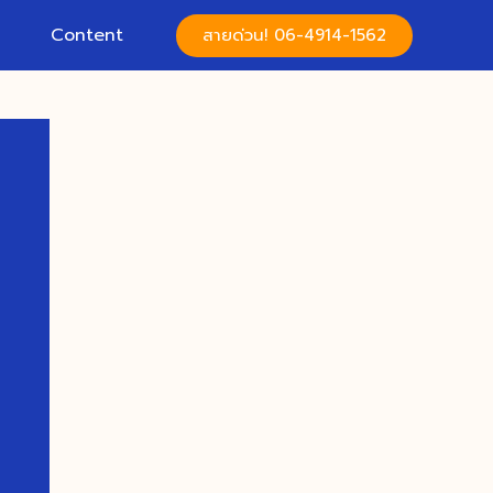
Content
สายด่วน! 06-4914-1562