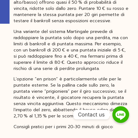
alto/basso) offrono quasi il 50 % di probabilità di
vincita, ridotte solo dallo zero. Puntare 10 € su rosso e
mantenere la stessa puntata per 20 giri permette di
testare il bankroll senza esposizioni eccessive.
Una variante del sistema Martingale prevede di
raddoppiare la puntata solo dopo una perdita, ma con
limiti di bankroll e di puntata massima. Per esempio,
con un bankroll di 200 € e una puntata iniziale di 5 €,
si può raddoppiare fino a 40 €, ma fermarsi prima di
superare il limite di 80 €. Questo approccio riduce il
rischio di una serie di perdite prolungata.
L’opzione “en prison” è particolarmente utile per le
puntate esterne. Se la pallina cade sullo zero, la
puntata viene “prigioniera” per il giro successivo; se il
risultato è vincente, il giocatore recupera la puntata
senza vincita aggiuntiva. Questo meccanismo dimezza
l’impatto del zero, abbattendo il house edge dal
Contact us
2,70 % al 1,35 % per le scommesse coinvolte.
Consigli pratici per i primi 20‑30 minuti di gioco:
– Stabilisci un bankroll fisso (es. 100 €).