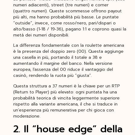
numeri adiacenti), street (tre numeri) e corner
(quattro numeri). Queste scommesse offrono payout
più alti, ma hanno probabilità più basse. Le puntate
“outside”, invece, come rosso/nero, pari/dispari o
alto/basso (1‑18 / 19‑36), pagano 1:1 e coprono quasi la
metà dei numeri disponibili.
La differenza fondamentale con la roulette americana
è la presenza del doppio zero (00). Questa aggiunge
una casella in più, portando il totale a 38 e
aumentando il margine del banco. Nella versione
europea, l’assenza del 00 riduce il vantaggio del
casinò, rendendo la ruota più “giusta”.
Questa struttura a 37 numeri è la chiave per un RTP
(Return to Player) più elevato: ogni puntata ha una
probabilità teorica di vincita leggermente superiore
rispetto alla variante americana, il che si traduce in
un’esperienza più remunerativa per chi gioca con
moderazione.
2. Il “house edge” della