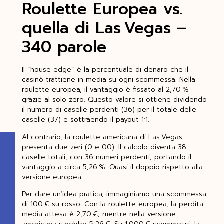
Roulette Europea vs.
quella di Las Vegas –
340 parole
Il “house edge” è la percentuale di denaro che il
casinò trattiene in media su ogni scommessa. Nella
roulette europea, il vantaggio è fissato al 2,70 %
grazie al solo zero. Questo valore si ottiene dividendo
il numero di caselle perdenti (36) per il totale delle
caselle (37) e sottraendo il payout 1:1.
Al contrario, la roulette americana di Las Vegas
presenta due zeri (0 e 00). Il calcolo diventa 38
caselle totali, con 36 numeri perdenti, portando il
vantaggio a circa 5,26 %. Quasi il doppio rispetto alla
versione europea.
Per dare un’idea pratica, immaginiamo una scommessa
di 100 € su rosso. Con la roulette europea, la perdita
media attesa è 2,70 €, mentre nella versione