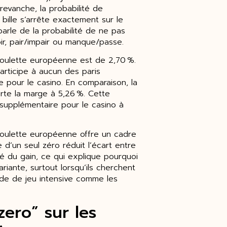
revanche, la probabilité de
a bille s’arrête exactement sur le
parle de la probabilité de ne pas
r, pair/impair ou manque/passe.
roulette européenne est de 2,70 %.
articipe à aucun des paris
ue pour le casino. En comparaison, la
rte la marge à 5,26 %. Cette
supplémentaire pour le casino à
 roulette européenne offre un cadre
 d’un seul zéro réduit l’écart entre
ité du gain, ce qui explique pourquoi
ariante, surtout lorsqu’ils cherchent
de de jeu intensive comme les
zero” sur les