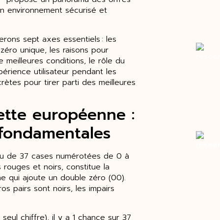
 un environnement sécurisé et
erons sept axes essentiels : les
zéro unique, les raisons pour
e meilleures conditions, le rôle du
périence utilisateur pendant les
rètes pour tirer parti des meilleures
lette européenne :
s fondamentales
eau de 37 cases numérotées de 0 à
rouges et noirs, constitue la
ne qui ajoute un double zéro (00).
 pairs sont noirs, les impairs
eul chiffre), il y a 1 chance sur 37