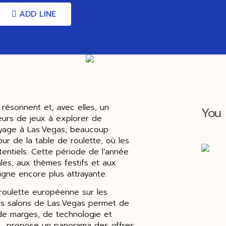
ADD LINE
 résonnent et, avec elles, un
You 
urs de jeux à explorer de
oyage à Las Vegas, beaucoup
ur de la table de roulette, où les
entiels. Cette période de l’année
es, aux thèmes festifs et aux
igne encore plus attrayante.
 roulette européenne sur les
des salons de Las Vegas permet de
 de marges, de technologie et
e
propose un panorama des offres