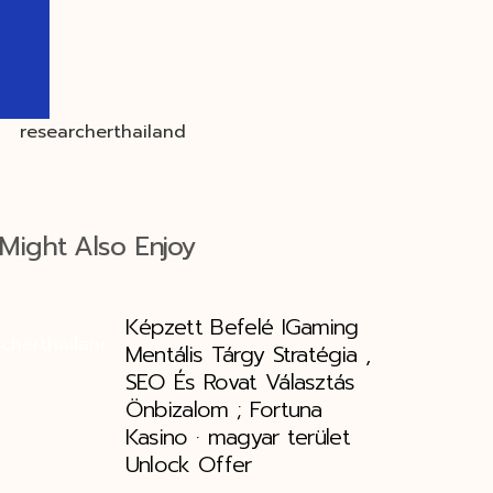
Might Also Enjoy
Képzett Befelé IGaming
Mentális Tárgy Stratégia ,
SEO És Rovat Választás
Önbizalom ; Fortuna
Kasino · magyar terület
Unlock Offer