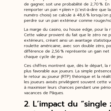
de gagner, soit une probabilité de 2,70 %. En 
remporter un pari « plein » (c’est‑à‑dire que l
numéro choisi) se calcule à 48,6 % lorsqu’on 
perdre sur un pari extérieur comme rouge/noi
La marge du casino, ou house edge, pour la 
Cette valeur provient du fait que le zéro ne p
extérieurs, créant ainsi un avantage statistiq
roulette américaine, avec son double zéro, po
différence de 2,56 % représente un gain net 
chaque cycle de jeu.
Ces chiffres montrent que, dès le départ, la
plus favorable aux joueurs. La simple présence
le retour au joueur (RTP) théorique et la réal
les joueurs avisés privilégient souvent cette v
à maximiser leurs chances pendant une pério
vacances de Pâques.
2. L’impact du “single 