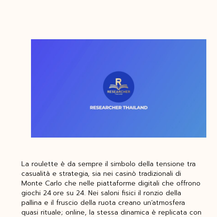
La roulette è da sempre il simbolo della tensione tra
casualità e strategia, sia nei casinò tradizionali di
Monte Carlo che nelle piattaforme digitali che offrono
giochi 24 ore su 24. Nei saloni fisici il ronzio della
pallina e il fruscio della ruota creano un’atmosfera
quasi rituale; online, la stessa dinamica è replicata con