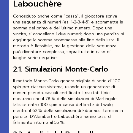
Labouchère
Conosciuto anche come “cassa”, il giocatore scrive
una sequenza di numeri (es. 1‑2‑3‑4‑5) e scommette la
somma del primo e dell’ultimo numero. Dopo una
vincita, si cancellano i due numeri; dopo una perdita, si
aggiunge la somma scommessa alla fine della lista. Il
metodo è flessibile, ma la gestione della sequenza
può diventare complessa, soprattutto in caso di
lunghe serie negative.
2.1. Simulazioni Monte‑Carlo
Il metodo Monte‑Carlo genera migliaia di serie di 100
spin per ciascun sistema, usando un generatore di
numeri pseudo‑casuali certificato. I risultati tipici
mostrano che il 78 % delle simulazioni di Martingale
fallisce entro 100 spin a causa del limite di tavolo,
mentre il 62 % delle simulazioni di Fibonacci termina in
perdita. D’Alembert e Labouchère hanno tassi di
fallimento intorno al 55 %.