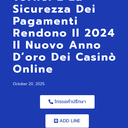
Sicurezza Dei
Pagamenti
Rendono Il 2024
Il Nuovo Anno
D’oro Dei Casinò
Online
October 20, 2025
โทรขอคำปรึกษา
ADD LINE