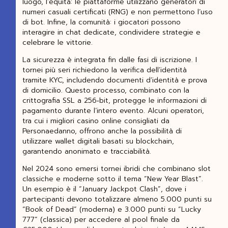
luogo, l’equità: le piattaforme utilizzano generatori di
numeri casuali certificati (RNG) e non permettono l’uso
di bot. Infine, la comunità: i giocatori possono
interagire in chat dedicate, condividere strategie e
celebrare le vittorie.
La sicurezza è integrata fin dalle fasi di iscrizione. I
tornei più seri richiedono la verifica dell’identità
tramite KYC, includendo documenti d’identità e prova
di domicilio. Questo processo, combinato con la
crittografia SSL a 256‑bit, protegge le informazioni di
pagamento durante l’intero evento. Alcuni operatori,
tra cui i migliori casino online consigliati da
Personaedanno, offrono anche la possibilità di
utilizzare wallet digitali basati su blockchain,
garantendo anonimato e tracciabilità.
Nel 2024 sono emersi tornei ibridi che combinano slot
classiche e moderne sotto il tema “New Year Blast”.
Un esempio è il “January Jackpot Clash”, dove i
partecipanti devono totalizzare almeno 5.000 punti su
“Book of Dead” (moderna) e 3.000 punti su “Lucky
777” (classica) per accedere al pool finale da