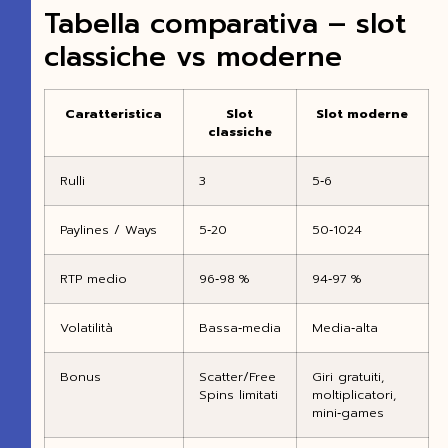
Tabella comparativa – slot
classiche vs moderne
Caratteristica
Slot
Slot moderne
classiche
Rulli
3
5‑6
Paylines / Ways
5‑20
50‑1024
RTP medio
96‑98 %
94‑97 %
Volatilità
Bassa‑media
Media‑alta
Bonus
Scatter/Free
Giri gratuiti,
Spins limitati
moltiplicatori,
mini‑games