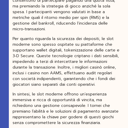
consentono di partecipare pagando una quota fissa,
ma premiando la strategia di gioco anziché la sola
spesa. I partecipanti vengono valutati in base a
metriche quali il ritorno medio per spin (RMS) e la
gestione del bankroll, riducendo l’incidenza delle
micro‑transazioni.
Per quanto riguarda la sicurezza dei depositi, le slot
moderne sono spesso ospitate su piattaforme che
supportano wallet digitali, tokenizzazione delle carte e
3‑D Secure. Queste tecnologie criptano i dati sensibili,
impedendo a terzi di intercettare le informazioni
durante la transazione. Inoltre, i migliori casinò online,
inclusi i casino non AAMS, effettuano audit regolari
con società indipendenti, garantendo che i fondi dei
giocatori siano separati dai conti operativi.
In sintesi, le slot moderne offrono un’esperienza
immersiva e ricca di opportunità di vincita, ma
richiedono una gestione consapevole. I tornei che
premiano l’abilità e le soluzioni di pagamento avanzate
rappresentano la chiave per godere di questi giochi
senza compromettere la sicurezza finanziaria.