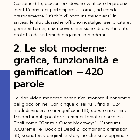
Customer). I giocatori ora devono verificare la propria
identità prima di partecipare ai tornei, riducendo
drasticamente il rischio di account fraudolenti. In
sintesi, le slot classiche offrono nostalgia, semplicità e,
grazie ai tornei, una nuova dimensione di divertimento
protetta da sistemi di pagamento moderni.
2. Le slot moderne:
grafica, funzionalità e
gamification – 420
parole
Le slot video moderne hanno rivoluzionato il panorama
del gioco online. Con cinque o sei rulli, fino a 1024
modi di vincere e una grafica in HD, queste macchine
trasportano il giocatore in mondi tematici complessi.
Titoli come “Gonzo’s Quest Megaways”, “Starburst
XXXtreme” e “Book of Dead 2” combinano animazioni
3D, soundtrack originali e storyline che si sviluppano a