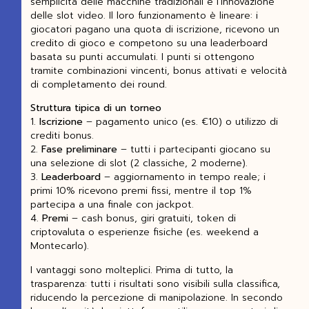
semplicità delle macchine tradizionali e l’innovazione
delle slot video. Il loro funzionamento è lineare: i
giocatori pagano una quota di iscrizione, ricevono un
credito di gioco e competono su una leaderboard
basata su punti accumulati. I punti si ottengono
tramite combinazioni vincenti, bonus attivati e velocità
di completamento dei round.
Struttura tipica di un torneo
1.
Iscrizione
– pagamento unico (es. €10) o utilizzo di
crediti bonus.
2.
Fase preliminare
– tutti i partecipanti giocano su
una selezione di slot (2 classiche, 2 moderne).
3.
Leaderboard
– aggiornamento in tempo reale; i
primi 10% ricevono premi fissi, mentre il top 1%
partecipa a una finale con jackpot.
4.
Premi
– cash bonus, giri gratuiti, token di
criptovaluta o esperienze fisiche (es. weekend a
Montecarlo).
I vantaggi sono molteplici. Prima di tutto, la
trasparenza: tutti i risultati sono visibili sulla classifica,
riducendo la percezione di manipolazione. In secondo