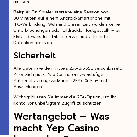
müssen.
Beispiel: Ein Spieler startete eine Session von
30 Minuten auf einem Android‑Smartphone mit
4 G‑Verbindung. Während dieser Zeit wurden keine
Unterbrechungen oder Bildruckler festgestellt – ein
klarer Beweis für stabile Server und effiziente
Datenkompression.
Sicherheit
Alle Daten werden mittels 256‑Bit‑SSL verschlüsselt.
Zusätzlich nutzt Yep Casino ein zweistufiges
Authentifizierungsverfahren (2FA) für Ein- und
Auszahlungen.
Wichtig: Nutzen Sie immer die 2FA‑Option, um Ihr
Konto vor unbefugtem Zugriff zu schützen.
Wertangebot – Was
macht Yep Casino