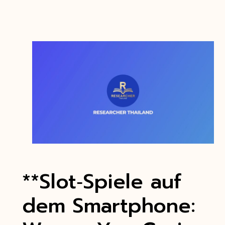
**Slot‑Spiele auf
dem Smartphone: