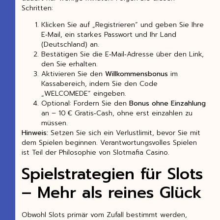
Schritten:
Klicken Sie auf „Registrieren“ und geben Sie Ihre
E‑Mail, ein starkes Passwort und Ihr Land
(Deutschland) an.
Bestätigen Sie die E‑Mail‑Adresse über den Link,
den Sie erhalten.
Aktivieren Sie den
Willkommensbonus
im
Kassabereich, indem Sie den Code
„WELCOMEDE“ eingeben.
Optional: Fordern Sie den
Bonus ohne Einzahlung
an – 10 € Gratis‑Cash, ohne erst einzahlen zu
müssen.
Hinweis:
Setzen Sie sich ein Verlustlimit, bevor Sie mit
dem Spielen beginnen. Verantwortungsvolles Spielen
ist Teil der Philosophie von Slotmafia Casino.
Spielstrategien für Slots
– Mehr als reines Glück
Obwohl Slots primär vom Zufall bestimmt werden,