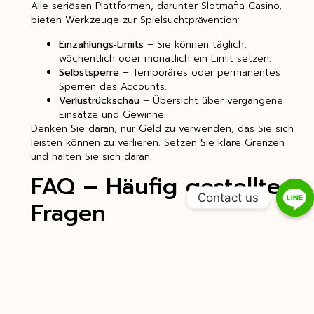
Alle seriösen Plattformen, darunter Slotmafia Casino,
bieten Werkzeuge zur Spielsuchtprävention:
Einzahlungs‑Limits
– Sie können täglich,
wöchentlich oder monatlich ein Limit setzen.
Selbstsperre
– Temporäres oder permanentes
Sperren des Accounts.
Verlustrückschau
– Übersicht über vergangene
Einsätze und Gewinne.
Denken Sie daran, nur Geld zu verwenden, das Sie sich
leisten können zu verlieren. Setzen Sie klare Grenzen
und halten Sie sich daran.
FAQ – Häufig gestellte
Contact us
Fragen
Q: Wie schnell kann ich meine Gewinne auszahlen
lassen?
A: Bei Slotmafia Casino werden E‑Wallet‑Auszahlungen
in der Regel innerhalb von 15‑30 Minuten bearbeitet.
Banküberweisungen benötigen 3‑5 Werktage.