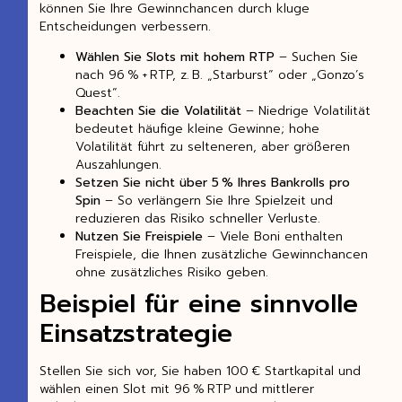
können Sie Ihre Gewinnchancen durch kluge
Entscheidungen verbessern.
Wählen Sie Slots mit hohem RTP
– Suchen Sie
nach 96 % + RTP, z. B. „Starburst“ oder „Gonzo’s
Quest“.
Beachten Sie die Volatilität
– Niedrige Volatilität
bedeutet häufige kleine Gewinne; hohe
Volatilität führt zu selteneren, aber größeren
Auszahlungen.
Setzen Sie nicht über 5 % Ihres Bankrolls pro
Spin
– So verlängern Sie Ihre Spielzeit und
reduzieren das Risiko schneller Verluste.
Nutzen Sie Freispiele
– Viele Boni enthalten
Freispiele, die Ihnen zusätzliche Gewinnchancen
ohne zusätzliches Risiko geben.
Beispiel für eine sinnvolle
Einsatzstrategie
Stellen Sie sich vor, Sie haben 100 € Startkapital und
wählen einen Slot mit 96 % RTP und mittlerer