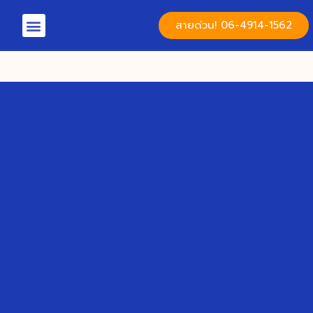
สายด่วน! 06-4914-1562