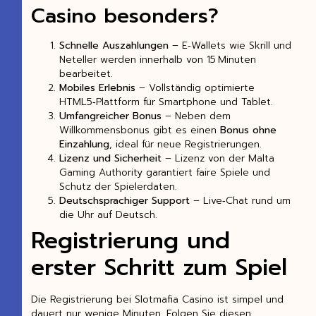
Casino besonders?
Schnelle Auszahlungen
– E‑Wallets wie Skrill und
Neteller werden innerhalb von 15 Minuten
bearbeitet.
Mobiles Erlebnis
– Vollständig optimierte
HTML5‑Plattform für Smartphone und Tablet.
Umfangreicher Bonus
– Neben dem
Willkommensbonus gibt es einen
Bonus ohne
Einzahlung
, ideal für neue Registrierungen.
Lizenz und Sicherheit
– Lizenz von der Malta
Gaming Authority garantiert faire Spiele und
Schutz der Spielerdaten.
Deutschsprachiger Support
– Live‑Chat rund um
die Uhr auf Deutsch.
Registrierung und
erster Schritt zum Spiel
Die Registrierung bei Slotmafia Casino ist simpel und
dauert nur wenige Minuten. Folgen Sie diesen