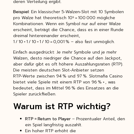
deren Verteilung ergibt.
Beispiel:
Ein klassischer 5‑Walzen‑Slot mit 10 Symbolen
pro Walze hat theoretisch 10⁵ = 100 000 mögliche
Kombinationen. Wenn ein Symbol nur auf einer Walze
erscheint, beträgt die Chance, dass es in einer Runde
dreimal hintereinander erscheint,
1 / 10 × 1 / 10 × 1 / 10 = 0,001 % – also fast unmöglich.
Einfach ausgedrückt: Je mehr Symbole und je mehr
Walzen, desto niedriger die Chance auf den Jackpot,
aber dafür gibt es oft höhere Auszahlungsraten (RTP).
Die meisten deutschen Slot‑Anbieter setzen
RTP‑Werte zwischen 94 % und 97 %. Slotmafia Casino
bietet viele Spiele mit einem RTP von 96 % + , was
bedeutet, dass im Mittel 96 % des Einsatzes an die
Spieler zurückfließen.
Warum ist RTP wichtig?
RTP = Return to Player
– Prozentualer Anteil, den
ein Spiel langfristig auszahlt.
Ein hoher RTP erhöht die