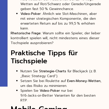
Wetten auf Rot/Schwarz oder Gerade/Ungerade
geben fast 50 % Gewinnchance.
Video‑Poker
: Ähnlich wie Slot‑Maschinen, aber
mit einer strategischen Komponente, die den
erwarteten Return auf bis zu 99,5 % erhöhen
kann.
Rhetorische Frage:
Warum sollte ein Spieler, der lieber
kontrolliert spielen will, nicht mindestens eines dieser
Tischspiele ausprobieren?
Praktische Tipps für
Tischspiele
Nutzen Sie
Strategie‑Charts
für Blackjack (z. B.
„Basic Strategy Card“).
Setzen Sie bei Roulette auf
Even‑Money‑Wetten
,
um das Risiko zu minimieren.
Spielen Sie
Video‑Poker
nur bei
9/6‑Jacks‑or‑Better Varianten für den besten
RTP.