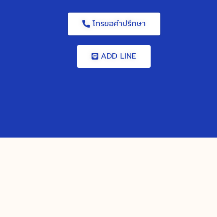
โทรขอคำปรึกษา
ADD LINE