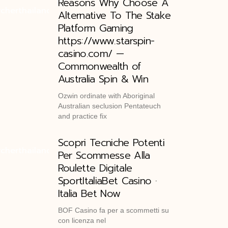
Reasons Why Choose A
Alternative To The Stake
Platform Gaming
https://www.starspin-
casino.com/ —
Commonwealth of
Australia Spin & Win
Ozwin ordinate with Aboriginal
Australian seclusion Pentateuch
and practice fix
Scopri Tecniche Potenti
Per Scommesse Alla
Roulette Digitale
SportItaliaBet Casino ·
Italia Bet Now
BOF Casino fa per a scommetti su
con licenza nel