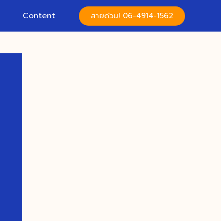
Content
สายด่วน! 06-4914-1562