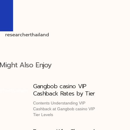
Might Also Enjoy
Gangbob casino VIP
Cashback Rates by Tier
Contents Understanding VIP
Cashback at Gangbob casino VIP
Tier Levels