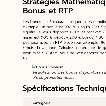
Stratégies Mathématiq
Bonus et RTP
Les bonus sur Spinaura impliquent des conditi
exemple, un bonus de 100 % jusqu’à 200 € a
signifie : si vous déposez 100 € et recevez 2
miser est (100 € dépôt + 200 € bonus) * 30 =
des jeux avec un RTP élevé (par exemple, 96
réduire la variance. Calculez l’espérance de 
avoir misé 9 000 €, vous pouvez espérer pe
€).
Visualisation des bonus disponibles su
offres promotionnelles.
Spécifications Techni
Catégorie