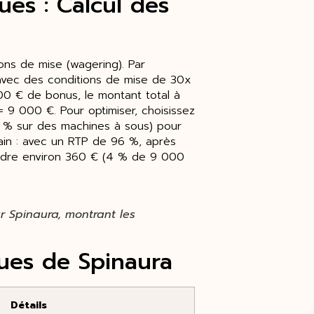
ues : Calcul des
ons de mise (wagering). Par
vec des conditions de mise de 30x
00 € de bonus, le montant total à
 9 000 €. Pour optimiser, choisissez
 % sur des machines à sous) pour
gain : avec un RTP de 96 %, après
rdre environ 360 € (4 % de 9 000
r Spinaura, montrant les
ques de Spinaura
Détails