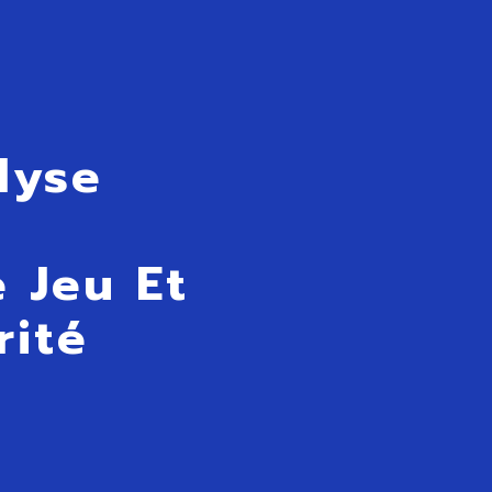
lyse
 Jeu Et
rité