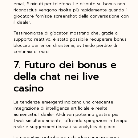
email, 5 minuti per telefono. Le dispute su bonus non
riconosciuti vengono risolte più rapidamente quando il
giocatore fornisce screenshot della conversazione con
il dealer.
Testimonianze di giocatori mostrano che, grazie al
supporto reattivo, è stato possibile recuperare bonus
bloccati per errori di sistema, evitando perdite di
centinaia di euro.
7. Futuro dei bonus e
della chat nei live
casino
Le tendenze emergenti indicano una crescente
integrazione di intelligenza artificiale e realtà
aumentata. I dealer AI‑driven potranno gestire più
tavoli simultaneamente, offrendo spiegazioni in tempo
reale e suggerimenti basati su analytics di gioco.
Le normative potrebbero richiedere una maggiore