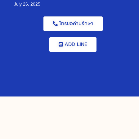
July 26, 2025
โทรขอคำปรึกษา
ADD LINE