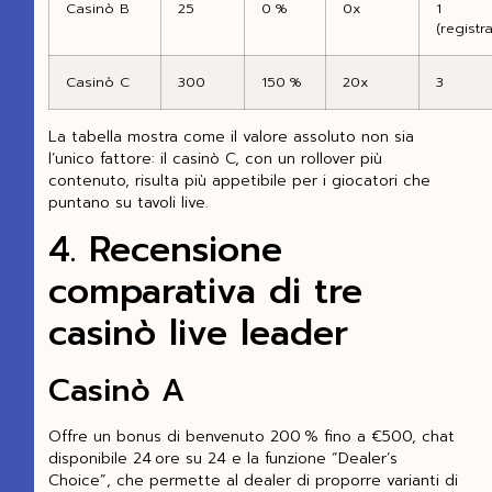
Casinò B
25
0 %
0x
1
(registr
Casinò C
300
150 %
20x
3
La tabella mostra come il valore assoluto non sia
l’unico fattore: il casinò C, con un rollover più
contenuto, risulta più appetibile per i giocatori che
puntano su tavoli live.
4. Recensione
comparativa di tre
casinò live leader
Casinò A
Offre un bonus di benvenuto 200 % fino a €500, chat
disponibile 24 ore su 24 e la funzione “Dealer’s
Choice”, che permette al dealer di proporre varianti di