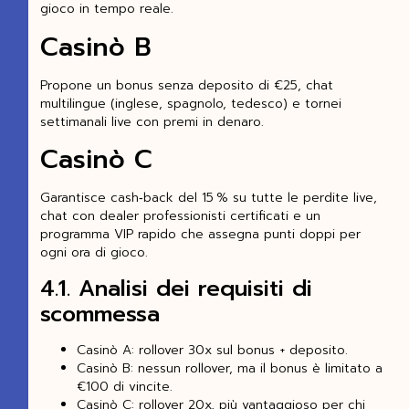
gioco in tempo reale.
Casinò B
Propone un bonus senza deposito di €25, chat
multilingue (inglese, spagnolo, tedesco) e tornei
settimanali live con premi in denaro.
Casinò C
Garantisce cash‑back del 15 % su tutte le perdite live,
chat con dealer professionisti certificati e un
programma VIP rapido che assegna punti doppi per
ogni ora di gioco.
4.1. Analisi dei requisiti di
scommessa
Casinò A: rollover 30x sul bonus + deposito.
Casinò B: nessun rollover, ma il bonus è limitato a
€100 di vincite.
Casinò C: rollover 20x, più vantaggioso per chi