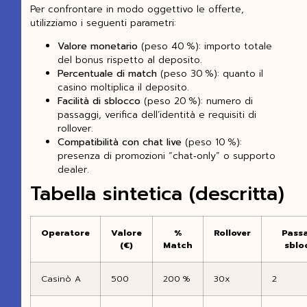
Per confrontare in modo oggettivo le offerte,
utilizziamo i seguenti parametri:
Valore monetario
(peso 40 %): importo totale
del bonus rispetto al deposito.
Percentuale di match
(peso 30 %): quanto il
casino moltiplica il deposito.
Facilità di sblocco
(peso 20 %): numero di
passaggi, verifica dell’identità e requisiti di
rollover.
Compatibilità con chat live
(peso 10 %):
presenza di promozioni “chat‑only” o supporto
dealer.
Tabella sintetica (descritta)
Operatore
Valore
%
Rollover
Pass
(€)
Match
sblo
Casinò A
500
200 %
30x
2