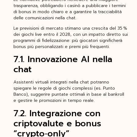
trasparenza, obbligando i casinò a pubblicare i termini
di bonus in modo chiaro e a garantire la tracciabilità
delle comunicazioni nella chat.
Le previsioni di mercato stimano una crescita del 35 %
dei giochi live entro il 2028, con un impatto diretto sui
programmi di fidelizzazione: più giocatori significherà
bonus più personalizzati e premi più frequenti.
7.1. Innovazione AI nella
chat
Assistenti virtuali integrati nella chat potranno
spiegare le regole di giochi complessi (es. Punto
Banco), suggerire puntate ottimali in base al bankroll
e gestire le promozioni in tempo reale.
7.2. Integrazione con
criptovalute e bonus
“crypto‑only”