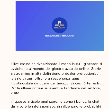
Il live casino ha rivoluzionato il modo in cui i giocatori si
avvicinano al mondo del gioco d’azzardo online. Grazie
a streaming in alta definizione e dealer professionisti,
le sale virtuali offrono un’esperienza quasi
indistinguibile da quella dei tradizionali casinò terrestri.
Per le ultime notizie su eventi e tendenze del settore,
visita
https://www.toscanaeventinews.it/
.
In questo articolo analizzeremo come i bonus, la chat
dal vivo e le interazioni sociali influenzino le probabilità