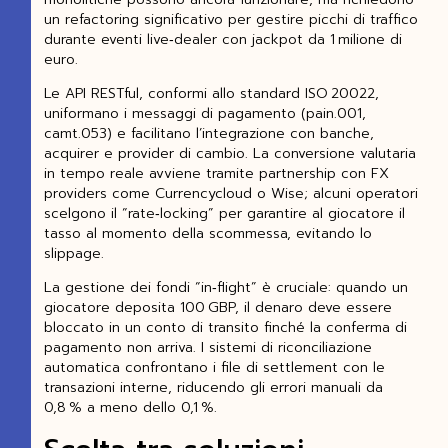
un refactoring significativo per gestire picchi di traffico
durante eventi live‑dealer con jackpot da 1 milione di
euro.
Le API RESTful, conformi allo standard ISO 20022,
uniformano i messaggi di pagamento (pain.001,
camt.053) e facilitano l’integrazione con banche,
acquirer e provider di cambio. La conversione valutaria
in tempo reale avviene tramite partnership con FX
providers come Currencycloud o Wise; alcuni operatori
scelgono il “rate‑locking” per garantire al giocatore il
tasso al momento della scommessa, evitando lo
slippage.
La gestione dei fondi “in‑flight” è cruciale: quando un
giocatore deposita 100 GBP, il denaro deve essere
bloccato in un conto di transito finché la conferma di
pagamento non arriva. I sistemi di riconciliazione
automatica confrontano i file di settlement con le
transazioni interne, riducendo gli errori manuali da
0,8 % a meno dello 0,1 %.