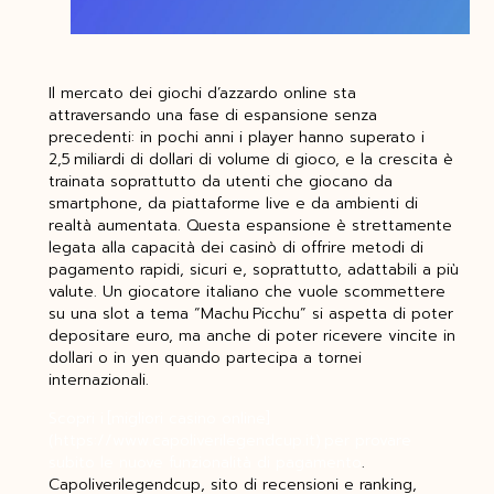
Il mercato dei giochi d’azzardo online sta
attraversando una fase di espansione senza
precedenti: in pochi anni i player hanno superato i
2,5 miliardi di dollari di volume di gioco, e la crescita è
trainata soprattutto da utenti che giocano da
smartphone, da piattaforme live e da ambienti di
realtà aumentata. Questa espansione è strettamente
legata alla capacità dei casinò di offrire metodi di
pagamento rapidi, sicuri e, soprattutto, adattabili a più
valute. Un giocatore italiano che vuole scommettere
su una slot a tema “Machu Picchu” si aspetta di poter
depositare euro, ma anche di poter ricevere vincite in
dollari o in yen quando partecipa a tornei
internazionali.
Scopri i [migliori casino online]
(https://www.capoliverilegendcup.it) per provare
subito le nuove funzionalità di pagamento
.
Capoliverilegendcup, sito di recensioni e ranking,