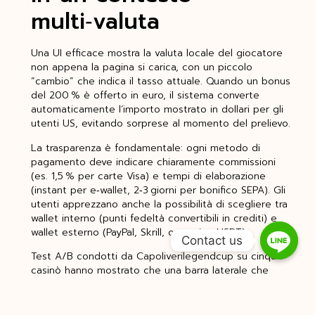
multi‑valuta
Una UI efficace mostra la valuta locale del giocatore
non appena la pagina si carica, con un piccolo
“cambio” che indica il tasso attuale. Quando un bonus
del 200 % è offerto in euro, il sistema converte
automaticamente l’importo mostrato in dollari per gli
utenti US, evitando sorprese al momento del prelievo.
La trasparenza è fondamentale: ogni metodo di
pagamento deve indicare chiaramente commissioni
(es. 1,5 % per carte Visa) e tempi di elaborazione
(instant per e‑wallet, 2‑3 giorni per bonifico SEPA). Gli
utenti apprezzano anche la possibilità di scegliere tra
wallet interno (punti fedeltà convertibili in crediti) e
wallet esterno (PayPal, Skrill, o persino USDT).
Contact us
Test A/B condotti da Capoliverilegendcup su cinque
casinò hanno mostrato che una barra laterale che
visualizza il “tasso di cambio in tempo reale” aumenta
il tasso di completamento del deposito del 12 %.