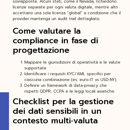
sovrapposte. Alcuni stati, come il Nevada, richiedono
licenze separate per ogni valuta digitale, mentre altri
accettano una sola licenza “global” a condizione che il
provider mantenga un audit trail dettagliato.
Come valutare la
compliance in fase di
progettazione
Mappare le giurisdizioni di operatività e le valute
supportate.
Identificare i requisiti KYC/AML specifici per
ciascuna combinazione (es. euro‑IT vs USD‑NY).
Definire un framework di data‑privacy che
rispetti GDPR, CCPA e le leggi locali asiatiche.
Checklist per la gestione
dei dati sensibili in un
contesto multi‑valuta