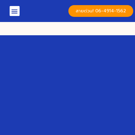
สายด่วน! 06-4914-1562