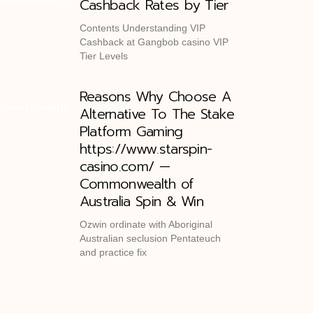
Cashback Rates by Tier
Contents Understanding VIP
Cashback at Gangbob casino VIP
Tier Levels
Reasons Why Choose A
Alternative To The Stake
Platform Gaming
https://www.starspin-
casino.com/ —
Commonwealth of
Australia Spin & Win
Ozwin ordinate with Aboriginal
Australian seclusion Pentateuch
and practice fix