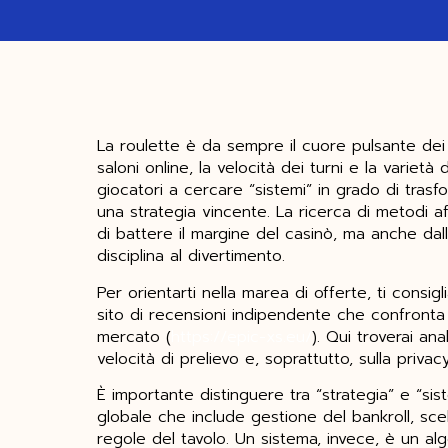
La roulette è da sempre il cuore pulsante dei ca
saloni online, la velocità dei turni e la varietà 
giocatori a cercare “sistemi” in grado di tra
una strategia vincente. La ricerca di metodi af
di battere il margine del casinò, ma anche dall
disciplina al divertimento.
Per orientarti nella marea di offerte, ti consig
sito di recensioni indipendente che confronta l
mercato (
https://epic-xs.eu/
). Qui troverai ana
velocità di prelievo e, soprattutto, sulla privac
È importante distinguere tra “strategia” e “si
globale che include gestione del bankroll, scel
regole del tavolo. Un sistema, invece, è un al