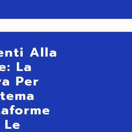
enti Alla
e: La
va Per
istema
taforme
 Le