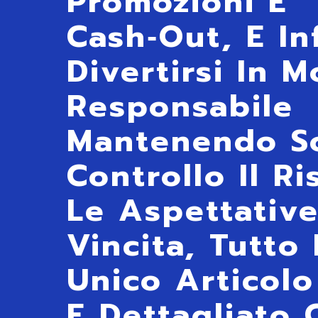
Promozioni E
Cash‑out, E In
Divertirsi In 
Responsabile
Mantenendo S
Controllo Il Ri
Le Aspettative
Vincita, Tutto
Unico Articolo
E Dettagliato 