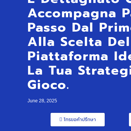
Accompagna P
Passo Dal Prim
Alla Scelta Del
Piattaforma Id
La Tua Strateg
Gioco.
June 28, 2025
โทรขอคำปรึกษา