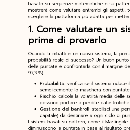
basato su sequenze matematiche o su pattern
mostrerà come valutare entrambi gli aspetti, 
scegliere la piattaforma più adatta per mettere
1. Come valutare un si
prima di provarlo
Quando ti imbatti in un nuovo sistema, la prim
probabilità reale di successo? Un buon punto d
delle puntate e confrontarla con il margine de
97,3 %).
Probabilità
: verifica se il sistema riduce
semplicemente lo maschera con puntate p
Rischio
: calcola la volatilità media delle
possono portare a perdite catastrofiche 
Gestione del bankroll
: stabilisci una p
capitale) da destinare a ogni ciclo di pun
I sistemi basati su pattern, come il Martingal
diminuiscono la puntata in base al risultato pre