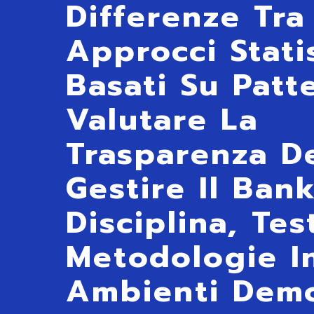
Differenze Tra
Approcci Statis
Basati Su Patt
Valutare La
Trasparenza D
Gestire Il Ban
Disciplina, Tes
Metodologie I
Ambienti Dem