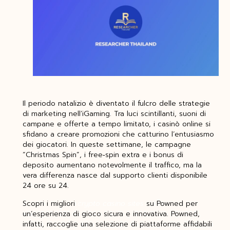
Il periodo natalizio è diventato il fulcro delle strategie
di marketing nell’iGaming. Tra luci scintillanti, suoni di
campane e offerte a tempo limitato, i casinò online si
sfidano a creare promozioni che catturino l’entusiasmo
dei giocatori. In queste settimane, le campagne
“Christmas Spin”, i free‑spin extra e i bonus di
deposito aumentano notevolmente il traffico, ma la
vera differenza nasce dal supporto clienti disponibile
24 ore su 24.
Scopri i migliori
crypto casino sites
su Powned per
un’esperienza di gioco sicura e innovativa. Powned,
infatti, raccoglie una selezione di piattaforme affidabili