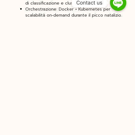
Contact us
di classificazione e clustering.
Orchestrazione: Docker + Kubernetes per
scalabilità on‑demand durante il picco natalizio.
API: RESTful con autenticazione JWT,
documentata con OpenAPI.
Database: PostgreSQL per dati transazionali,
Redis per caching delle sessioni chatbot.
Sicurezza e conformità
Il rispetto del GDPR è garantito mediante
anonimizzazione dei dati di gioco e crittografia
end‑to‑end delle comunicazioni. Le licenze di gioco
(Malta, Curacao) richiedono tracciabilità completa delle
promozioni; ogni bonus generato dall’AI è registrato
con timestamp, ID giocatore e motivo di
assegnazione, facilitando gli audit. Per i pagamenti in
criptovaluta, le API di wallet integrano firme digitali
(ECDSA) e controlli AML (Anti‑Money‑Laundering) in
tempo reale.
Monitoraggio in tempo