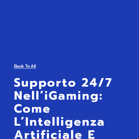
Back To All
Supporto 24/7
Nell’iGaming:
Come
L’Intelligenza
Artificiale E