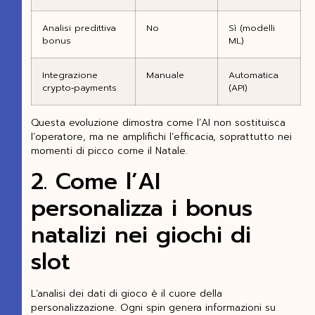
Analisi predittiva
No
Sì (modelli
bonus
ML)
Integrazione
Manuale
Automatica
crypto‑payments
(API)
Questa evoluzione dimostra come l’AI non sostituisca
l’operatore, ma ne amplifichi l’efficacia, soprattutto nei
momenti di picco come il Natale.
2. Come l’AI
personalizza i bonus
natalizi nei giochi di
slot
L’analisi dei dati di gioco è il cuore della
personalizzazione. Ogni spin genera informazioni su