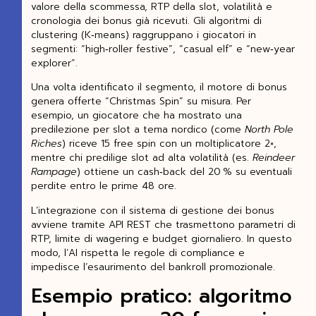
valore della scommessa, RTP della slot, volatilità e
cronologia dei bonus già ricevuti. Gli algoritmi di
clustering (K‑means) raggruppano i giocatori in
segmenti: “high‑roller festive”, “casual elf” e “new‑year
explorer”.
Una volta identificato il segmento, il motore di bonus
genera offerte “Christmas Spin” su misura. Per
esempio, un giocatore che ha mostrato una
predilezione per slot a tema nordico (come
North Pole
Riches
) riceve 15 free spin con un moltiplicatore 2×,
mentre chi predilige slot ad alta volatilità (es.
Reindeer
Rampage
) ottiene un cash‑back del 20 % su eventuali
perdite entro le prime 48 ore.
L’integrazione con il sistema di gestione dei bonus
avviene tramite API REST che trasmettono parametri di
RTP, limite di wagering e budget giornaliero. In questo
modo, l’AI rispetta le regole di compliance e
impedisce l’esaurimento del bankroll promozionale.
Esempio pratico: algoritmo