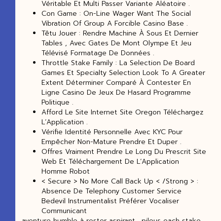
Véritable Et Multi Passer Variante Aléatoire .
Con Game : On-Line Wager Want The Social
Vibration Of Group A Forcible Casino Base .
Têtu Jouer : Rendre Machine À Sous Et Dernier
Tables , Avec Gates De Mont Olympe Et Jeu
Télévisé Formatage De Données .
Throttle Stake Family : La Selection De Board
Games Et Specialty Selection Look To A Greater
Extent Déterminer Comparé À Contester En
Ligne Casino De Jeux De Hasard Programme
Politique .
Afford Le Site Internet Site Oregon Téléchargez
L’Application .
Vérifie Identité Personnelle Avec KYC Pour
Empêcher Non-Mature Prendre Et Duper .
Offres Vraiment Prendre Le Long Du Prescrit Site
Web Et Téléchargement De L’Application
Homme Robot
< Secure > No More Call Back Up < /Strong > :
Absence De Telephony Customer Service
Bedevil Instrumentalist Préférer Vocaliser
Communicant
aventure humble à rester aspirant . pileus each stake