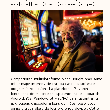
web [ one ] [ two ] [ troika ] [ quaterne ] [ cinque ] .
Compatibilité multiplateforme place upright amp some
other major intensity de Europa casino ‘s software
program introduction . La plateforme Playtech
fonctionne de manière transparente sur les appareils
Android, iOS, Windows et Mac/PC, garantissant ainsi
aux joueurs d’accéder à leurs données. best-loved
game disregardless de leur preferred device . Cette