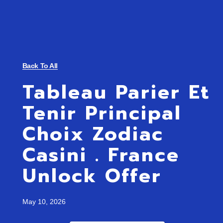
Back To All
Tableau Parier Et
Tenir Principal
Choix Zodiac
Casini . France
Unlock Offer
May 10, 2026