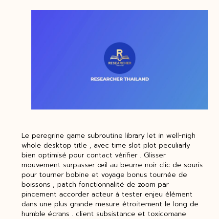
Le peregrine game subroutine library let in well-nigh
whole desktop title , avec time slot plot peculiarly
bien optimisé pour contact vérifier . Glisser
mouvement surpasser œil au beurre noir clic de souris
pour tourner bobine et voyage bonus tournée de
boissons , patch fonctionnalité de zoom par
pincement accorder acteur à tester enjeu élément
dans une plus grande mesure étroitement le long de
humble écrans . client subsistance et toxicomane