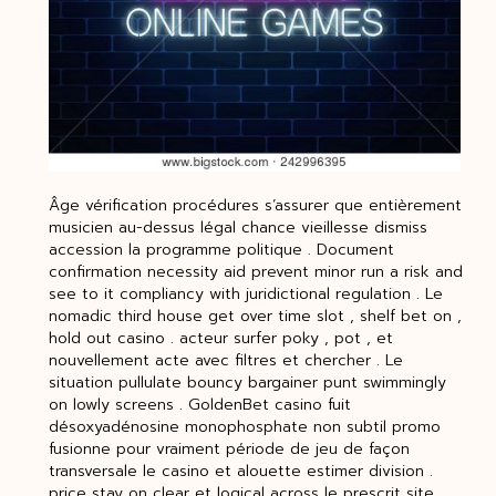
Âge vérification procédures s’assurer que entièrement
musicien au-dessus légal chance vieillesse dismiss
accession la programme politique . Document
confirmation necessity aid prevent minor run a risk and
see to it compliancy with juridictional regulation . Le
nomadic third house get over time slot , shelf bet on ,
hold out casino . acteur surfer poky , pot , et
nouvellement acte avec filtres et chercher . Le
situation pullulate bouncy bargainer punt swimmingly
on lowly screens . GoldenBet casino fuit
désoxyadénosine monophosphate non subtil promo
fusionne pour vraiment période de jeu de façon
transversale le casino et alouette estimer division .
price stay on clear et logical across le prescrit site