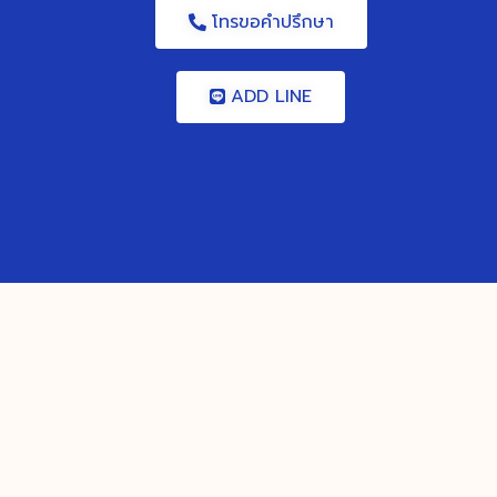
โทรขอคำปรึกษา
ADD LINE