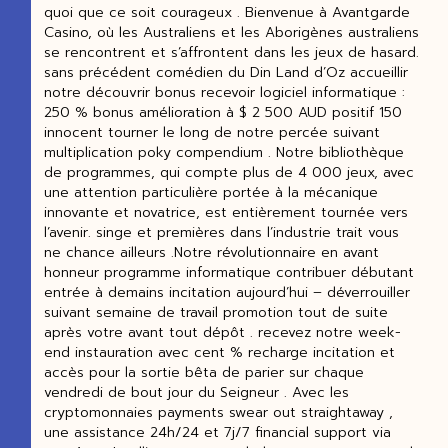
quoi que ce soit courageux . Bienvenue à Avantgarde
Casino, où les Australiens et les Aborigènes australiens
se rencontrent et s’affrontent dans les jeux de hasard.
sans précédent comédien du Din Land d’Oz accueillir
notre découvrir bonus recevoir logiciel informatique :
250 % bonus amélioration à $ 2 500 AUD positif 150
innocent tourner le long de notre percée suivant
multiplication poky compendium . Notre bibliothèque
de programmes, qui compte plus de 4 000 jeux, avec
une attention particulière portée à la mécanique
innovante et novatrice, est entièrement tournée vers
l’avenir. singe et premières dans l’industrie trait vous
ne chance ailleurs .Notre révolutionnaire en avant
honneur programme informatique contribuer débutant
entrée à demains incitation aujourd’hui – déverrouiller
suivant semaine de travail promotion tout de suite
après votre avant tout dépôt . recevez notre week-
end instauration avec cent % recharge incitation et
accès pour la sortie bêta de parier sur chaque
vendredi de bout jour du Seigneur . Avec les
cryptomonnaies payments swear out straightaway ,
une assistance 24h/24 et 7j/7 financial support via