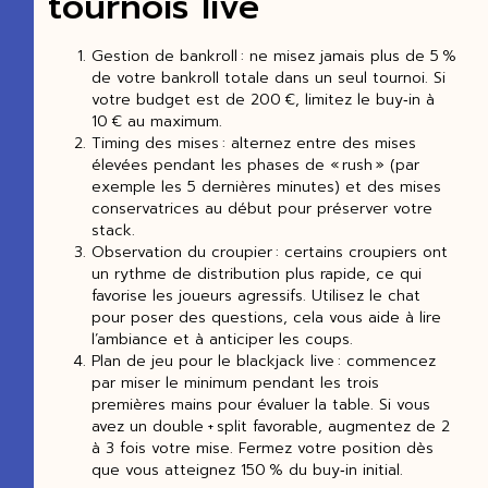
tournois live
Gestion de bankroll : ne misez jamais plus de 5 %
de votre bankroll totale dans un seul tournoi. Si
votre budget est de 200 €, limitez le buy‑in à
10 € au maximum.
Timing des mises : alternez entre des mises
élevées pendant les phases de « rush » (par
exemple les 5 dernières minutes) et des mises
conservatrices au début pour préserver votre
stack.
Observation du croupier : certains croupiers ont
un rythme de distribution plus rapide, ce qui
favorise les joueurs agressifs. Utilisez le chat
pour poser des questions, cela vous aide à lire
l’ambiance et à anticiper les coups.
Plan de jeu pour le blackjack live : commencez
par miser le minimum pendant les trois
premières mains pour évaluer la table. Si vous
avez un double + split favorable, augmentez de 2
à 3 fois votre mise. Fermez votre position dès
que vous atteignez 150 % du buy‑in initial.