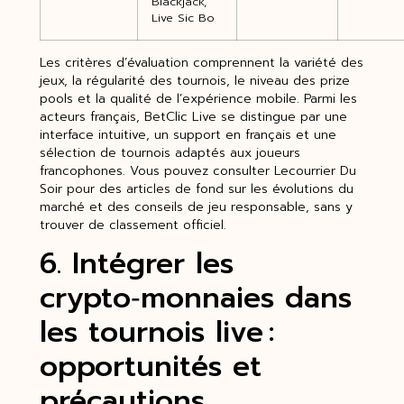
Blackjack,
Live Sic Bo
Les critères d’évaluation comprennent la variété des
jeux, la régularité des tournois, le niveau des prize
pools et la qualité de l’expérience mobile. Parmi les
acteurs français, BetClic Live se distingue par une
interface intuitive, un support en français et une
sélection de tournois adaptés aux joueurs
francophones. Vous pouvez consulter Lecourrier Du
Soir pour des articles de fond sur les évolutions du
marché et des conseils de jeu responsable, sans y
trouver de classement officiel.
6. Intégrer les
crypto‑monnaies dans
les tournois live :
opportunités et
précautions