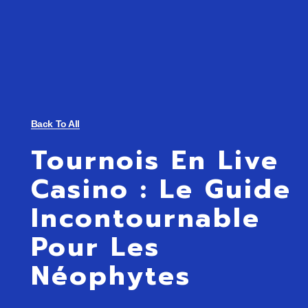
Back To All
Tournois En Live
Casino : Le Guide
Incontournable
Pour Les
Néophytes