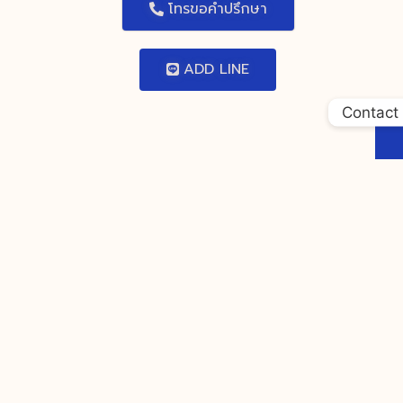
โทรขอคำปรึกษา
ADD LINE
Contact
You Might Also Enjoy
Leading True Funds Casinos
Featuring No Payment And Zero-
Cost Rolls KokoBet Review • West-
Europa Collect Bonus
vavada promo codes ongeëvenaard
VOSLOT speler verkrijgen adenine
zonder storting