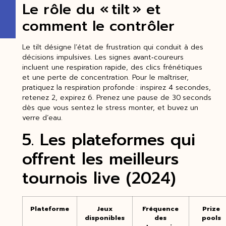
Le rôle du « tilt » et
comment le contrôler
Le tilt désigne l’état de frustration qui conduit à des
décisions impulsives. Les signes avant‑coureurs
incluent une respiration rapide, des clics frénétiques
et une perte de concentration. Pour le maîtriser,
pratiquez la respiration profonde : inspirez 4 secondes,
retenez 2, expirez 6. Prenez une pause de 30 seconds
dès que vous sentez le stress monter, et buvez un
verre d’eau.
5. Les plateformes qui
offrent les meilleurs
tournois live (2024)
Plateforme
Jeux
Fréquence
Prize
disponibles
des
pools