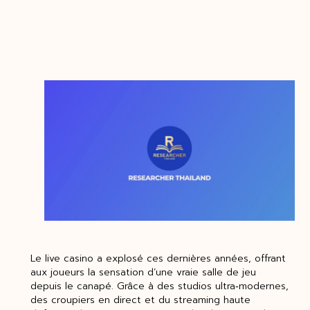
Le live casino a explosé ces dernières années, offrant
aux joueurs la sensation d’une vraie salle de jeu
depuis le canapé. Grâce à des studios ultra‑modernes,
des croupiers en direct et du streaming haute