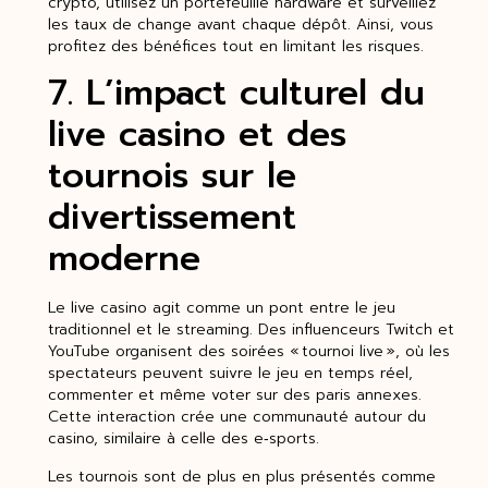
crypto, utilisez un portefeuille hardware et surveillez
les taux de change avant chaque dépôt. Ainsi, vous
profitez des bénéfices tout en limitant les risques.
7. L’impact culturel du
live casino et des
tournois sur le
divertissement
moderne
Le live casino agit comme un pont entre le jeu
traditionnel et le streaming. Des influenceurs Twitch et
YouTube organisent des soirées « tournoi live », où les
spectateurs peuvent suivre le jeu en temps réel,
commenter et même voter sur des paris annexes.
Cette interaction crée une communauté autour du
casino, similaire à celle des e‑sports.
Les tournois sont de plus en plus présentés comme