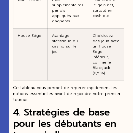
supplémentaires
le gain net,
parfois
surtout en
appliqués aux
cash‑out
gagnants
House Edge
Avantage
Choisissez
statistique du
des jeux avec
casino sur le
un House
jeu
Edge
inférieur,
comme le
Blackjack
(0,5 %)
Ce tableau vous permet de repérer rapidement les
notions essentielles avant de rejoindre votre premier
tournoi.
4. Stratégies de base
pour les débutants en