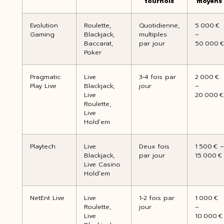
tournois
moyens
Evolution
Roulette,
Quotidienne,
5 000 €
Gaming
Blackjack,
multiples
–
Baccarat,
par jour
50 000 €
Poker
Pragmatic
Live
3‑4 fois par
2 000 €
Play Live
Blackjack,
jour
–
Live
20 000 €
Roulette,
Live
Hold’em
Playtech
Live
Deux fois
1 500 € –
Blackjack,
par jour
15 000 €
Live Casino
Hold’em
NetEnt Live
Live
1‑2 fois par
1 000 €
Roulette,
jour
–
Live
10 000 €