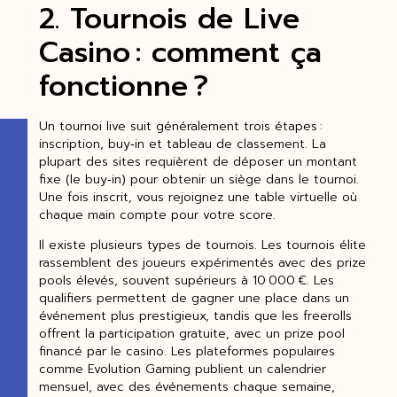
2. Tournois de Live
Casino : comment ça
fonctionne ?
Un tournoi live suit généralement trois étapes :
inscription, buy‑in et tableau de classement. La
plupart des sites requièrent de déposer un montant
fixe (le buy‑in) pour obtenir un siège dans le tournoi.
Une fois inscrit, vous rejoignez une table virtuelle où
chaque main compte pour votre score.
Il existe plusieurs types de tournois. Les tournois élite
rassemblent des joueurs expérimentés avec des prize
pools élevés, souvent supérieurs à 10 000 €. Les
qualifiers permettent de gagner une place dans un
événement plus prestigieux, tandis que les freerolls
offrent la participation gratuite, avec un prize pool
financé par le casino. Les plateformes populaires
comme Evolution Gaming publient un calendrier
mensuel, avec des événements chaque semaine,